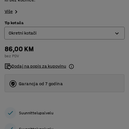
Više
Tip kotača
Okretni kotači
86,00 KM
Fixed wheels
bez PDV
Okretni kotači
Dodaj na popis za kupovinu
Okretni kotači sa kočnicom
Garancja od 7 godina
Suunnittelupalvelu