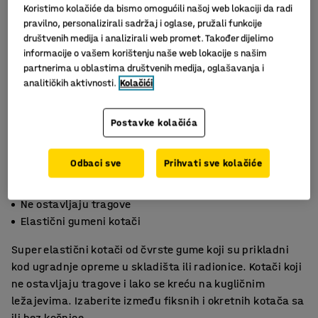
Koristimo kolačiće da bismo omogućili našoj web lokaciji da radi
pravilno, personalizirali sadržaj i oglase, pružali funkcije
društvenih medija i analizirali web promet. Također dijelimo
informacije o vašem korištenju naše web lokacije s našim
partnerima u oblastima društvenih medija, oglašavanja i
analitičkih aktivnosti.
Kolačići
Postavke kolačića
Odbaci sve
Prihvati sve kolačiće
Dobro podnose udarce
Ne ostavljaju tragove
Elastični gumeni kotači
Super elastični kotači od čvrste gume koji su prikladni
kod ugradnje opreme u skladišta ili radionice. Kotači koji
ne ostavljaju tragove i lako se kreću na kugličnim
ležajevima. Izaberite između fiksnih i okretnih kotača sa
ili bez kočnice.