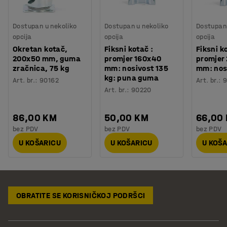
Dostupan u nekoliko
Dostupan u nekoliko
Dostupan 
opcija
opcija
opcija
Okretan kotač,
Fiksni kotač :
Fiksni k
200x50 mm, guma
promjer 160x40
promjer
zračnica, 75 kg
mm: nosivost 135
mm: nos
kg: puna guma
Art. br.
:
90162
Art. br.
:
Art. br.
:
90220
86,00 KM
50,00 KM
66,00
bez PDV
bez PDV
bez PDV
U KOŠARICU
U KOŠARICU
U KOŠ
OBRATITE SE KORISNIČKOJ PODRŠCI