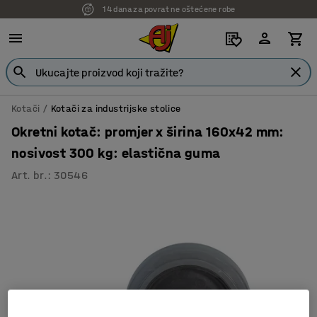
14 dana za povrat ne oštećene robe
Kotači
Kotači za industrijske stolice
Okretni kotač: promjer x širina 160x42 mm:
nosivost 300 kg: elastična guma
Art. br.
:
30546