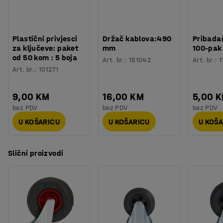
Plastični privjesci
Držač kablova:490
Pribadač
za ključeve: paket
mm
100-pak
od 50 kom : 5 boja
Art. br.
:
151042
Art. br.
:
1
Art. br.
:
101271
9,00 KM
16,00 KM
5,00 
bez PDV
bez PDV
bez PDV
U KOŠARICU
U KOŠARICU
U KOŠ
Slični proizvodi