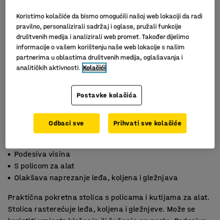
Koristimo kolačiće da bismo omogućili našoj web lokaciji da radi
pravilno, personalizirali sadržaj i oglase, pružali funkcije
društvenih medija i analizirali web promet. Također dijelimo
informacije o vašem korištenju naše web lokacije s našim
partnerima u oblastima društvenih medija, oglašavanja i
analitičkih aktivnosti.
Kolačići
Slični proizvodi
Postavke kolačića
Odbaci sve
Prihvati sve kolačiće
Podesiva visina
S policom za alat
Olakšava naprezanje leđa, koljena i gležnjava
Praktična pokretna stolica s policama i kutijama za alat.
Stolica rasterećuje leđa, koljena i gležnjeve. Može se