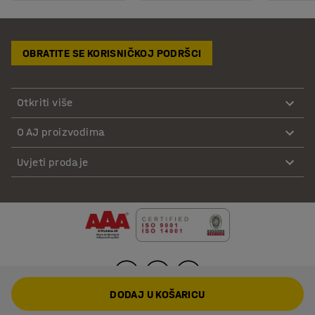
OBRATITE SE KORISNIČKOJ PODRŠCI
Otkriti više
O AJ proizvodima
Uvjeti prodaje
DODAJ U KOŠARICU