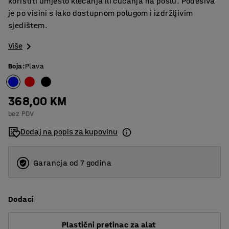
koristiti umjesto klečanja ili čučanja na poslu. Podesiva
je po visini s lako dostupnom polugom i izdržljivim
sjedištem.
Više
Boja
:
Plava
368,00 KM
bez PDV
Dodaj na popis za kupovinu
Garancja od 7 godina
Dodaci
Plastični pretinac za alat