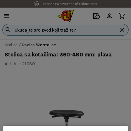
14 dana za povrat ne oštećene robe
Stolice
Radioničke stolice
Stolica sa kotačima: 360-480 mm: plava
Art. br.
:
210601