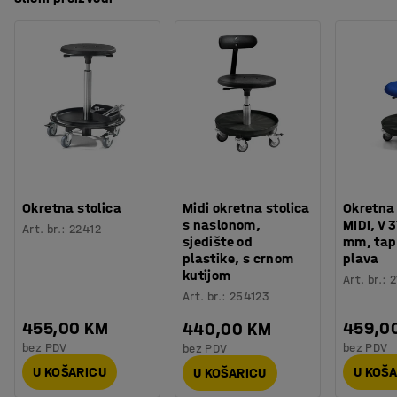
Okretna stolica
Midi okretna stolica
Okretna 
s naslonom,
MIDI, V 
Art. br.
:
22412
sjedište od
mm, tap
plastike, s crnom
plava
kutijom
Art. br.
:
2
Art. br.
:
254123
455,00 KM
459,0
440,00 KM
bez PDV
bez PDV
bez PDV
U KOŠARICU
U KOŠ
U KOŠARICU