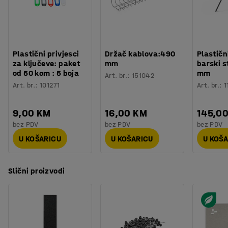
Plastični privjesci
Držač kablova:490
Plastičn
za ključeve: paket
mm
barski s
od 50 kom : 5 boja
mm
Art. br.
:
151042
Art. br.
:
101271
Art. br.
:
1
9,00 KM
16,00 KM
145,0
bez PDV
bez PDV
bez PDV
U KOŠARICU
U KOŠARICU
U KOŠ
Slični proizvodi