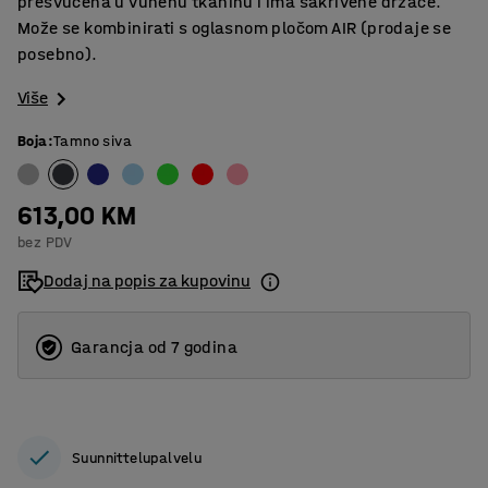
presvučena u vunenu tkaninu i ima sakrivene držače.
Može se kombinirati s oglasnom pločom AIR (prodaje se
posebno).
Više
Boja
:
Tamno siva
613,00 KM
bez PDV
Dodaj na popis za kupovinu
Garancja od 7 godina
Suunnittelupalvelu