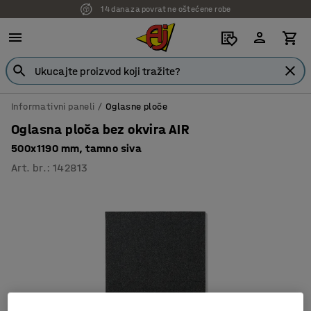
14 dana za povrat ne oštećene robe
Informativni paneli
Oglasne ploče
Oglasna ploča bez okvira AIR
500x1190 mm, tamno siva
Art. br.
:
142813