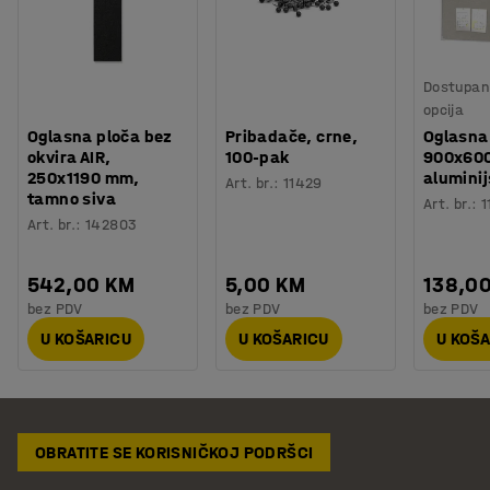
Dostupan 
opcija
Oglasna ploča bez
Pribadače, crne,
Oglasna
okvira AIR,
100-pak
900x60
250x1190 mm,
aluminij
Art. br.
:
11429
tamno siva
Art. br.
:
1
Art. br.
:
142803
542,00 KM
5,00 KM
138,0
bez PDV
bez PDV
bez PDV
U KOŠARICU
U KOŠARICU
U KOŠ
OBRATITE SE KORISNIČKOJ PODRŠCI