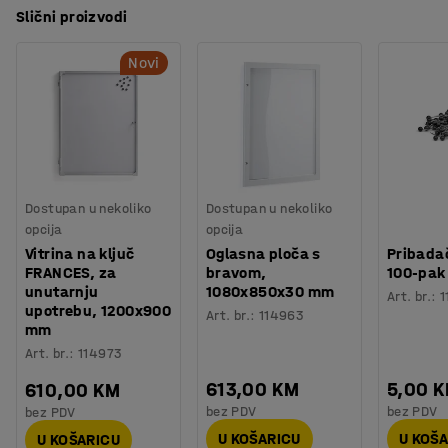
Slični proizvodi
Novi
Dostupan u nekoliko
Dostupan u nekoliko
opcija
opcija
Vitrina na ključ
Oglasna ploča s
Pribadač
FRANCES, za
bravom,
100-pak
unutarnju
1080x850x30 mm
Art. br.
:
1
upotrebu, 1200x900
Art. br.
:
114963
mm
Art. br.
:
114973
613,00 KM
5,00 
610,00 KM
bez PDV
bez PDV
bez PDV
U KOŠARICU
U KOŠ
U KOŠARICU