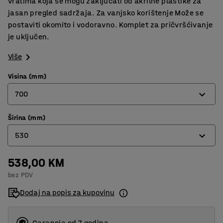
vratima koja se mogu zaključati od akrilne plastike za
jasan pregled sadržaja. Za vanjsko korištenje Može se
postaviti okomito i vodoravno. Komplet za pričvršćivanje
je uključen.
Više
Visina (mm)
700
Širina (mm)
700
530
1010
538,00 KM
530
bez PDV
750
Dodaj na popis za kupovinu
Garancja od 7 godina