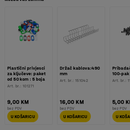
Materijal
:
Lakirani čelik
devet A4 listova.
Materijal okvira
:
Aluminij
Težina
:
8,5
kg
Vrata su izrađena od čvrste akrilne plastike koja štiti
sadržaj, a istovremeno jasno prikazuje informacije.
Vrata možete lako zaključati imbus ključem. Dovoljno
izdržljiva za korištenje u vanjskom okruženju. Može se
montirati okomito i vodoravno, što je čini prilagodljivom
vašim potrebama.
Plastični privjesci
Držač kablova:490
Pribadač
za ključeve: paket
mm
100-pak
od 50 kom : 5 boja
Art. br.
:
151042
Art. br.
:
1
Art. br.
:
101271
9,00 KM
16,00 KM
5,00 
bez PDV
bez PDV
bez PDV
U KOŠARICU
U KOŠARICU
U KOŠ