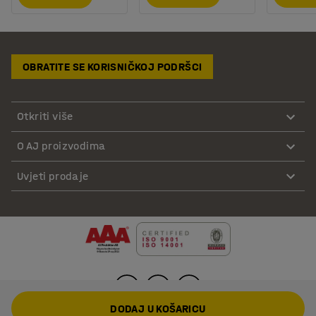
OBRATITE SE KORISNIČKOJ PODRŠCI
Otkriti više
O AJ proizvodima
Uvjeti prodaje
DODAJ U KOŠARICU