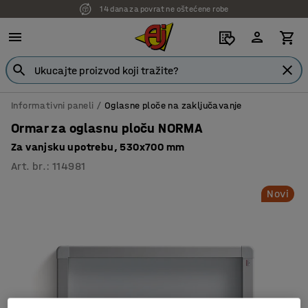
14 dana za povrat ne oštećene robe
7 godina garancije
Informativni paneli
Oglasne ploče na zaključavanje
Ormar za oglasnu ploču NORMA
Za vanjsku upotrebu, 530x700 mm
Art. br.
:
114981
Novi