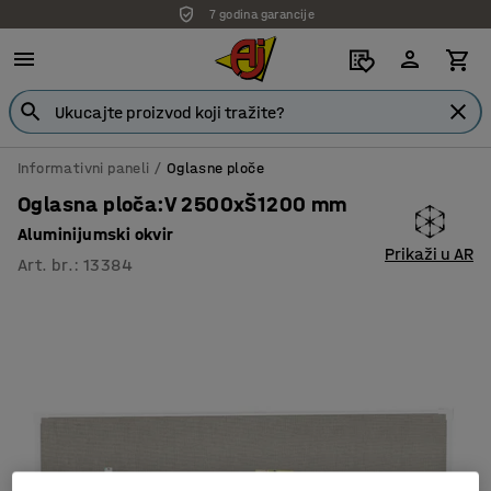
7 godina garancije
Informativni paneli
Oglasne ploče
Oglasna ploča:V 2500xŠ1200 mm
Aluminijumski okvir
Prikaži u AR
Art. br.
:
13384