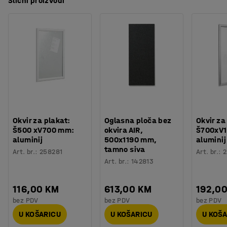
Slični proizvodi
Okvir za plakat:
Oglasna ploča bez
Okvir za
Š500 xV700 mm:
okvira AIR,
Š700xV
aluminij
500x1190 mm,
aluminij
tamno siva
Art. br.
:
258281
Art. br.
:
2
Art. br.
:
142813
116,00 KM
613,00 KM
192,0
bez PDV
bez PDV
bez PDV
U KOŠARICU
U KOŠARICU
U KOŠ