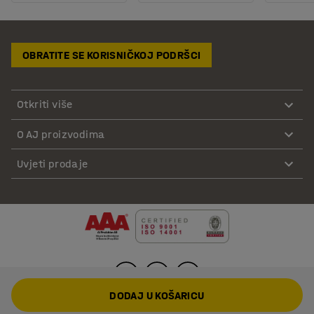
OBRATITE SE KORISNIČKOJ PODRŠCI
Otkriti više
O AJ proizvodima
Uvjeti prodaje
DODAJ U KOŠARICU