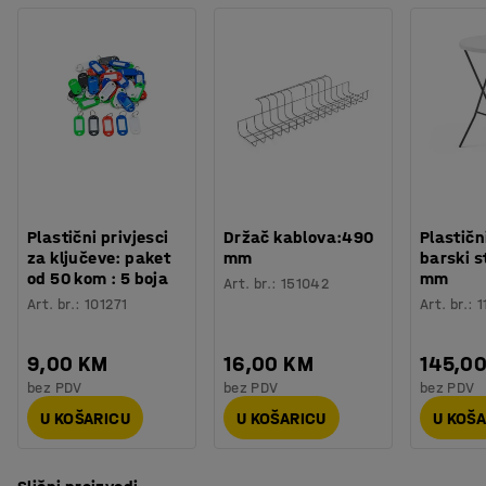
Plastični privjesci
Držač kablova:490
Plastičn
za ključeve: paket
mm
barski s
od 50 kom : 5 boja
mm
Art. br.
:
151042
Art. br.
:
101271
Art. br.
:
1
9,00 KM
16,00 KM
145,0
bez PDV
bez PDV
bez PDV
U KOŠARICU
U KOŠARICU
U KOŠ