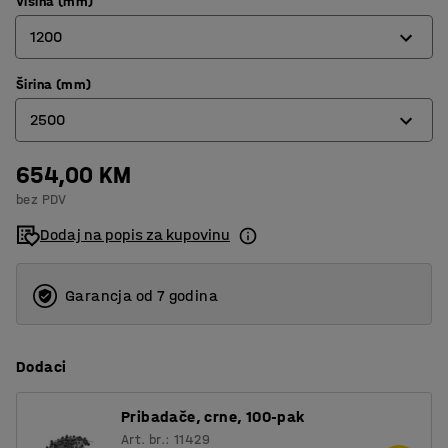
Visina (mm)
1200
Širina (mm)
450
2500
600
900
654,00 KM
600
bez PDV
1200
900
Dodaj na popis za kupovinu
1200
2000
Garancja od 7 godina
2500
Dodaci
3000
Pribadače, crne, 100-pak
Art. br.: 11429