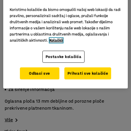
Koristimo kolačiće da bismo omogućili našoj web lokaciji da radi
pravilno, personalizirali sadržaj i oglase, pružali funkcije
društvenih medija i analizirali web promet. Također dijelimo
informacije o vašem korištenju naše web lokacije s našim
partnerima u oblastima društvenih medija, oglašavanja i
analitičkih aktivnosti.
Kolačići
Postavke kolačića
Slični proizvodi
Odbaci sve
Prihvati sve kolačiće
Okvir od aluminija
Platnena tkanina
Za širenje informacija
Oglasna ploča 13 mm debljine od porozne ploče
prekrivene platnenom tkaninom.
Više