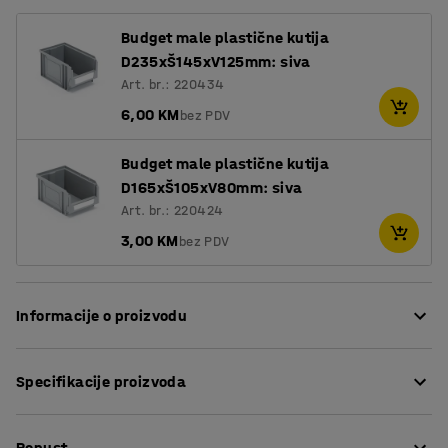
Budget male plastične kutija
D235xŠ145xV125mm: siva
Art. br.: 220434
6,00 KM
bez PDV
Budget male plastične kutija
D165xŠ105xV80mm: siva
Art. br.: 220424
3,00 KM
bez PDV
Informacije o proizvodu
Praktični nosač za viseće plastične kutije - savršeno
Specifikacije proizvoda
kada trebate lako dostupno i organizirano skladištenje
vijaka, čavla i drugih malih predmeta!
Dužina
:
670
mm
Nosač je dizajniran da se montira između dva
Popust