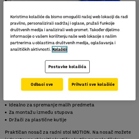
Koristimo kolačiće da bismo omogućili našoj web lokaciji da radi
pravilno, personalizirali sadržaj i oglase, pružali funkcije
društvenih medija i analizirali web promet. Također dijelimo
informacije o vašem korištenju naše web lokacije s našim
partnerima u oblastima društvenih medija, oglašavanja i
analitičkih aktivnosti.
Kolačići
Slični proizvodi
Postavke kolačića
Odbaci sve
Prihvati sve kolačiće
Idealno za spremanje malih predmeta
Za montažu između stupova
Držači za plastične kutije
Praktičan nosač za radni stol MOTION. Na nosač možete