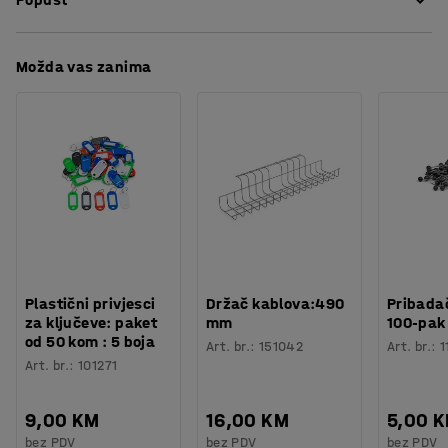
Boja
:
Siva
perforirana stupa na stražnjoj strani radnog stola.
Broj za boju
:
RAL 9006
Možete postaviti nekoliko nosača jedan ispod drugog,
Materijal
:
Metal
Preuzmite upute za održavanjen
ovisno o visini stupova i plastičnih kutija.
Možda vas zanima
Potreban broj osoba
:
1
Preuzmite upute za montažu
Procjena vremena
:
10
Min
Težina
:
0,51
kg
Montaža
:
Dolazi nesastavljeno
Plastični privjesci
Držač kablova:490
Pribadač
za ključeve: paket
mm
100-pak
od 50 kom : 5 boja
Art. br.
:
151042
Art. br.
:
1
Art. br.
:
101271
9,00 KM
16,00 KM
5,00 
bez PDV
bez PDV
bez PDV