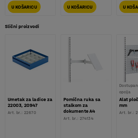
U KOŠARICU
U KOŠARICU
U KOŠ
Slični proizvodi
Dostupan 
opcija
Umetak za ladice za
Pomična ruka sa
Alat pl
22003, 20947
stalkom za
mm
dokumente A4
Art. br.
:
22670
Art. br.
:
2
Art. br.
:
274134