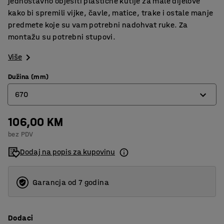
jednostavno objesiti plastične kutije za male dijelove
kako bi spremili vijke, čavle, matice, trake i ostale manje
predmete koje su vam potrebni nadohvat ruke. Za
montažu su potrebni stupovi.
Više
Dužina (mm)
670
106,00 KM
670
bez PDV
900
Dodaj na popis za kupovinu
Garancja od 7 godina
Dodaci