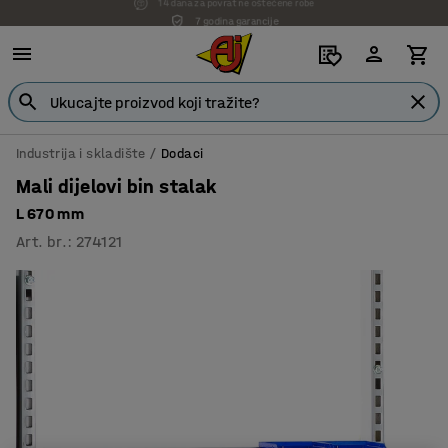
7 godina garancije
Industrija i skladište
Dodaci
Mali dijelovi bin stalak
L 670 mm
Art. br.
:
274121