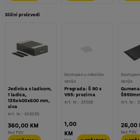
Slični proizvodi
Dostupan u nekoliko
Dostupan 
opcija
opcija
Jedinica s ladicom,
Pregrada: Š 90 x
Gumena 
1 ladica,
V95: prozirna
Š950m
135x400x600 mm,
Art. br.
:
23026
Art. br.
:
2
siva
Art. br.
:
202035
1,00
26,00
360,00 KM
bez PDV
bez PDV
KM