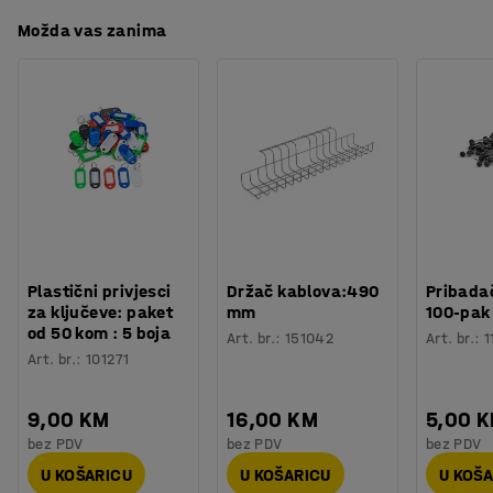
Broj za boju
:
RAL 9006
Preuzmite upute za održavanjen
treba novi komad bez dodatnog naprezanja.
Možda vas zanima
Materijal
:
Čelik
Nosivost
:
25
kg
Dodajte klizni nož koji olakšava rezanje papira. (Klizne
Težina
:
5,01
kg
jedinice noža se prodaju posebno.)
Plastični privjesci
Držač kablova:490
Pribadač
za ključeve: paket
mm
100-pak
od 50 kom : 5 boja
Art. br.
:
151042
Art. br.
:
1
Art. br.
:
101271
9,00 KM
16,00 KM
5,00 
bez PDV
bez PDV
bez PDV
U KOŠARICU
U KOŠARICU
U KOŠ