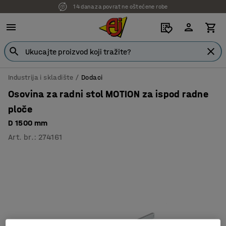
14 dana za povrat ne oštećene robe
Industrija i skladište
Dodaci
Osovina za radni stol MOTION za ispod radne
ploče
D 1500 mm
Art. br.
:
274161