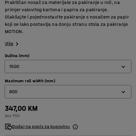
Praktičan nosač za materijale za pakiranje u roli, na
primjer valovitog kartona i papira za pakiranje.
Olakšajte i pojednostavite pakiranje s nosačem za papir
koji se lako postavlja na donju stranu stola za pakiranje
MOTION.
Više
Dužina (mm)
1500
Maximum roll width (mm)
1500
800
2000
347,00 KM
800
bez PDV
1300
Dodaj na popis za kupovinu