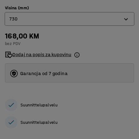
Visina (mm)
730
168,00 KM
730
bez PDV
850
Dodaj na popis za kupovinu
Garancja od 7 godina
Suunnittelupalvelu
Suunnittelupalvelu