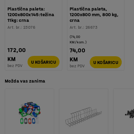
Plastična paleta:
Plastična paleta,
1200x800x145:težina
1200x800 mm, 800 kg,
11kg: crna
crna
Art. br.
:
23076
Art. br.
:
26673
(74,00
KM/kom.)
172,00
74,00
KM
KM
U KOŠARICU
U KOŠARICU
bez PDV
bez PDV
Možda vas zanima