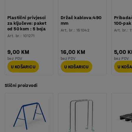
Plastični privjesci
Držač kablova:490
Pribadač
za ključeve: paket
mm
100-pak
od 50 kom : 5 boja
Art. br.
:
151042
Art. br.
:
1
Art. br.
:
101271
9,00 KM
16,00 KM
5,00 
bez PDV
bez PDV
bez PDV
U KOŠARICU
U KOŠARICU
U KOŠ
Slični proizvodi