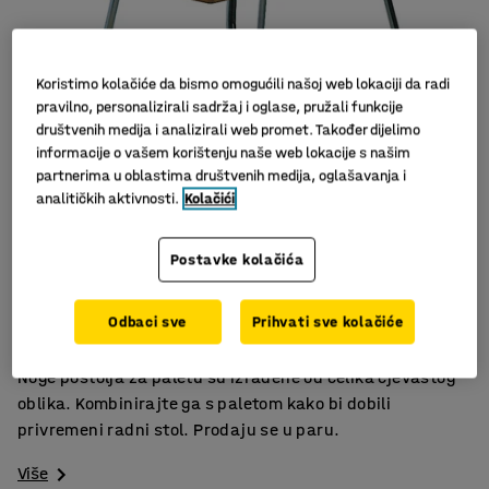
Koristimo kolačiće da bismo omogućili našoj web lokaciji da radi
pravilno, personalizirali sadržaj i oglase, pružali funkcije
društvenih medija i analizirali web promet. Također dijelimo
informacije o vašem korištenju naše web lokacije s našim
partnerima u oblastima društvenih medija, oglašavanja i
analitičkih aktivnosti.
Kolačići
Slični proizvodi
Postavke kolačića
Stabilan radni stol
Štedi prostor
Odbaci sve
Prihvati sve kolačiće
Lagano
Noge postolja za paletu su izrađene od čelika cjevastog
oblika. Kombinirajte ga s paletom kako bi dobili
privremeni radni stol. Prodaju se u paru.
Više