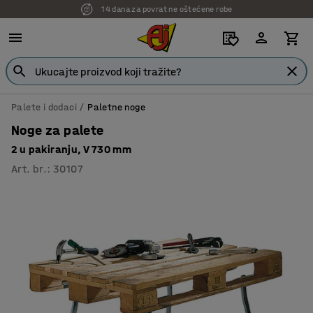
14 dana za povrat ne oštećene robe
Palete i dodaci
Paletne noge
Noge za palete
2 u pakiranju, V 730 mm
Art. br.
:
30107