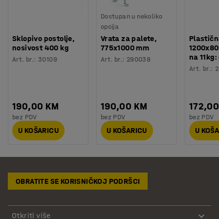
Dostupan u nekoliko
opcija
Sklopivo postolje,
Vrata za palete,
Plastičn
nosivost 400 kg
775x1000 mm
1200x80
na 11kg:
Art. br.
:
30109
Art. br.
:
290038
Art. br.
:
2
190,00 KM
190,00 KM
172,0
bez PDV
bez PDV
bez PDV
U KOŠARICU
U KOŠARICU
U KOŠ
OBRATITE SE KORISNIČKOJ PODRŠCI
Otkriti više