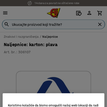
14 dana za povrat ne oštećene robe
Znakovi i razgraničenja
Naljepnice
Naljepnice: karton: plava
Art. br.
:
306107
Koristimo kolačiće da bismo omogućili našoj web lokaciji da radi