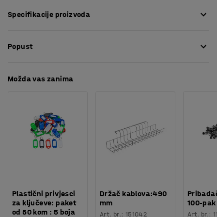
.
Specifikacije proizvoda
Zapaljivi otpad
Željezo
Visina
:
300
mm
Popust
Širina
:
300
mm
Boja
:
Plava
Poruka
:
Karton
Preuzmite upute za održavanjen
Možda vas zanima
Potreban broj osoba
:
1
Procjena vremena
:
5
Min
Težina
:
0,02
kg
Plastični privjesci
Držač kablova:490
Pribadač
za ključeve: paket
mm
100-pak
od 50 kom : 5 boja
Art. br.
:
151042
Art. br.
:
1