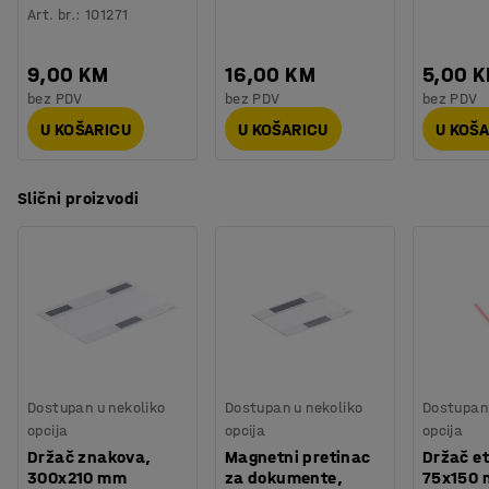
Art. br.
:
101271
9,00 KM
16,00 KM
5,00 
bez PDV
bez PDV
bez PDV
U KOŠARICU
U KOŠARICU
U KOŠ
Slični proizvodi
Dostupan u nekoliko
Dostupan u nekoliko
Dostupan 
opcija
opcija
opcija
Držač znakova,
Magnetni pretinac
Držač et
300x210 mm
za dokumente,
75x150