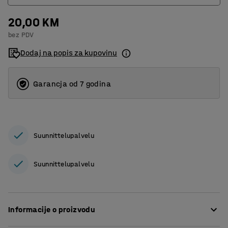
20,00 KM
Čisto staklo
bez PDV
Drvo
Dodaj na popis za kupovinu
Fluorescentno
Karton
Garancja od 7 godina
Mekana plastika
Odlagalište
Suunnittelupalvelu
Organski materijal
Papir
Suunnittelupalvelu
Staklo u boji
Tvrda plastika
Informacije o proizvodu
Vrtni otpad