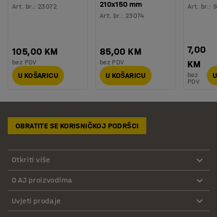
210x150 mm
Art. br.
:
23072
Art. br.
:
9
Art. br.
:
23074
7,00
105,00 KM
85,00 KM
bez PDV
bez PDV
KM
bez
U KOŠARICU
U KOŠARICU
U
PDV
OBRATITE SE KORISNIČKOJ PODRŠCI
Otkriti više
O AJ proizvodima
Uvjeti prodaje