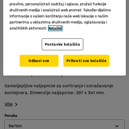
pravilno, personalizirali sadržaj i oglase, pružali funkcije
društvenih medija i analizirali web promet. Također dijelimo
informacije o vašem korištenju naše web lokacije s našim
partnerima u oblastima društvenih medija, oglašavanja i
analitičkih aktivnosti.
Kolačići
Postavke kolačića
Odbaci sve
Prihvati sve kolačiće
Naljepnice
Za sortiranje i označavanje
Samoljepljive naljepnice za sortiranje i označavanje
kontejnera. Dimenzije naljepnice: 297 x 341 mm.
Više
Poruka
Karton