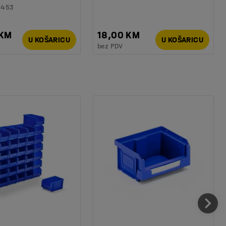
6453
 KM
18,00 KM
U KOŠARICU
U KOŠARICU
bez PDV