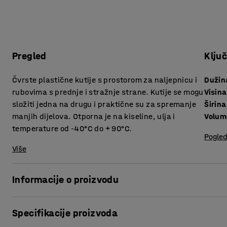
Pregled
Klju
Čvrste plastične kutije s prostorom za naljepnicu i
Dužin
rubovima s prednje i stražnje strane. Kutije se mogu
Visina
složiti jedna na drugu i praktične su za spremanje
Širina
manjih dijelova. Otporna je na kiseline, ulja i
Volum
temperature od -40°C do + 90°C.
Pogled
Više
Informacije o proizvodu
Kutije iz serije 9000 su idealne za korištenje u zahtjevnim 
Specifikacije proizvoda
su za spremanje sitnih dijelova. Veliki prostor za označav
Čvrste kutije s praktično dizajniranim rubovima koji olakš