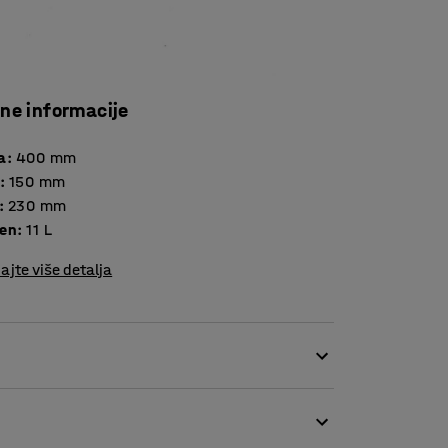
čne informacije
a
:
400
mm
:
150
mm
:
230
mm
en
:
11
L
ajte više detalja
uvjetima. Imaju veliki kapacitet i dizajnirane
anje kutija olakšava sortiranje sadržaja.
avaju podizanje kutija. Možete složiti nekoliko