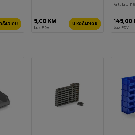
Art. br.
:
11
5,00 KM
145,00
KOŠARICU
U KOŠARICU
bez PDV
bez PDV