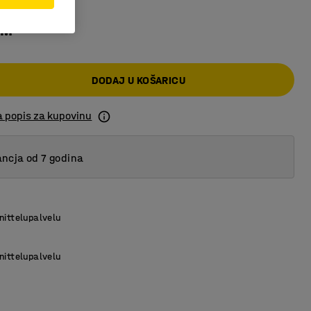
KM
DODAJ U KOŠARICU
a popis za kupovinu
ncja od 7 godina
nittelupalvelu
nittelupalvelu