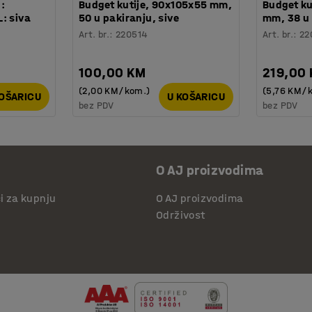
 :
Budget kutije, 90x105x55 mm,
Budget ku
: siva
50 u pakiranju, sive
mm, 38 u 
Art. br.
:
220514
Art. br.
:
22
100,00 KM
219,00
(2,00 KM/kom.)
(5,76 KM/
KOŠARICU
U KOŠARICU
bez PDV
bez PDV
O AJ proizvodima
či za kupnju
O AJ proizvodima
Održivost