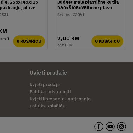
tije, 235x145x125
Budget male plastične kutija
pakiranju, plave
D90xŠ105xV55mm: plava
0531
Art. br.
:
220411
 KM
2,00 KM
kom.)
U KOŠARICU
U KOŠARICU
bez PDV
Uvjeti prodaje
Uvjeti prodaje
Politika privatnosti
Uvjeti kampanje i natjecanja
Politika kolačića