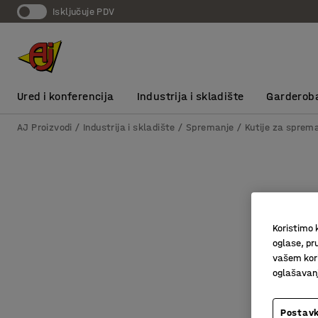
Isključuje PDV
Ured i konferencija
Industrija i skladište
Garderob
AJ Proizvodi
Industrija i skladište
Spremanje
Kutije za sprem
Koristimo k
oglase, pru
vašem kori
oglašavanja
Postavk