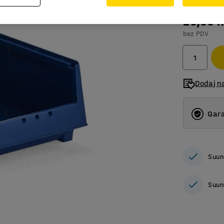
26,00 
bez PDV
Dodaj n
Gara
Suun
Suun