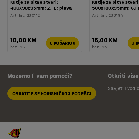
Kutije za sitne stvari:
Kutije za sitne stvari
400x90x95mm: 2.1 L: plava
500x180x95mm: 6.1 L
Art. br.
:
230112
Art. br.
:
230184
10,00 KM
15,00 KM
U KOŠARICU
U 
bez PDV
bez PDV
Možemo li vam pomoći?
Otkriti više
Savjeti i vodi
OBRATITE SE KORISNIČKOJ PODRŠCI