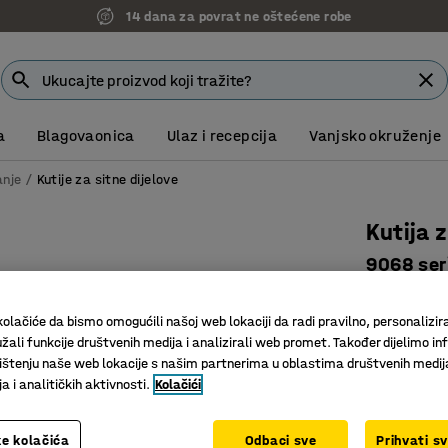
14 dana za povrat ne oštećene robe
a
Blagovaonica
Ulaz i recepcija
Vanjsko okruženje
anje
Kutije za sitne dijelove
Kutija 
9068 ser
Art. br.
:
20
olačiće da bismo omogućili našoj web lokaciji da radi pravilno, personalizira
S rubovi
žali funkcije društvenih medija i analizirali web promet. Također dijelimo in
Mogu se s
štenju naše web lokacije s našim partnerima u oblastima društvenih medij
Za manje
 i analitičkih aktivnosti.
Kolačići
Boja kutija
:
P
e kolačića
Odbaci sve
Prihvati s