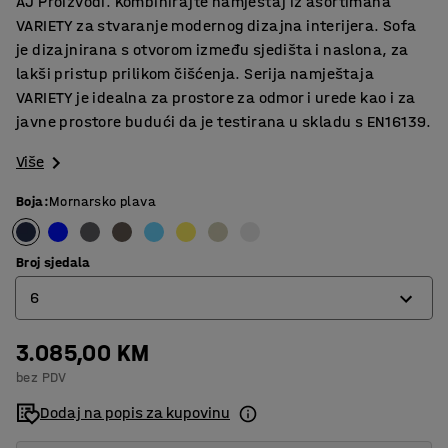
AJ Proizvodi. Kombinirajte namještaj iz asortimana
VARIETY za stvaranje modernog dizajna interijera. Sofa
je dizajnirana s otvorom između sjedišta i naslona, za
lakši pristup prilikom čišćenja. Serija namještaja
VARIETY je idealna za prostore za odmor i urede kao i za
javne prostore budući da je testirana u skladu s EN16139.
Više
Boja
:
Mornarsko plava
Broj sjedala
6
3.085,00 KM
4
bez PDV
6
Dodaj na popis za kupovinu