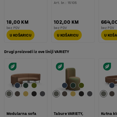
Art. br.
:
15105
18,00 KM
102,00 KM
664,0
bez PDV
bez PDV
bez PDV
U KOŠARICU
U KOŠARICU
U KOŠ
Drugi proizvodi iz ove liniji VARIETY
Modularna sofa
Tabure VARIETY,
Kutna k