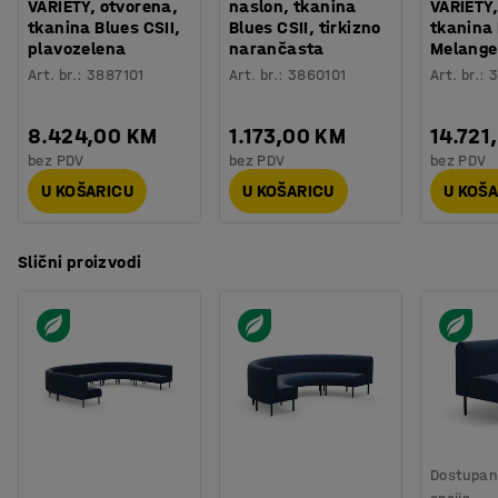
VARIETY, otvorena,
naslon, tkanina
VARIETY,
tkanina Blues CSII,
Blues CSII, tirkizno
tkanina
plavozelena
narančasta
Melange
Art. br.
:
3887101
Art. br.
:
3860101
Art. br.
:
3
8.424,00 KM
1.173,00 KM
14.721
bez PDV
bez PDV
bez PDV
U KOŠARICU
U KOŠARICU
U KOŠ
Slični proizvodi
Dostupan 