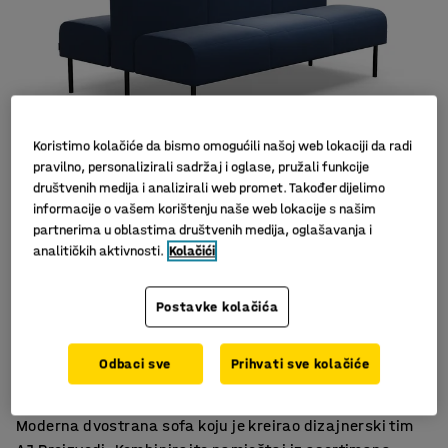
Koristimo kolačiće da bismo omogućili našoj web lokaciji da radi
pravilno, personalizirali sadržaj i oglase, pružali funkcije
društvenih medija i analizirali web promet. Također dijelimo
informacije o vašem korištenju naše web lokacije s našim
partnerima u oblastima društvenih medija, oglašavanja i
analitičkih aktivnosti.
Kolačići
Postavke kolačića
Za optimalno korištenje
Izdržljiv materijal
Odbaci sve
Prihvati sve kolačiće
Noge olakšavaju čišćenje poda
Moderna dvostrana sofa koju je kreirao dizajnerski tim