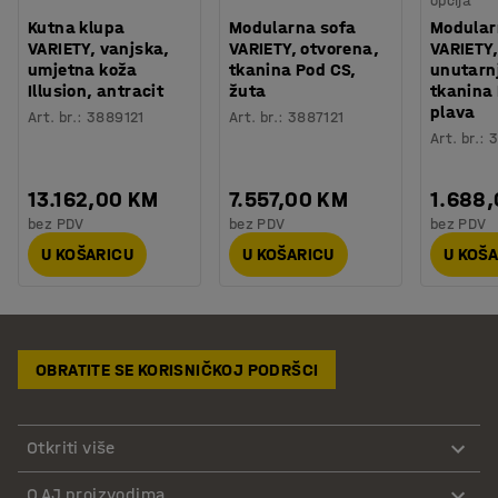
opcija
Kutna klupa
Modularna sofa
Modular
VARIETY, vanjska,
VARIETY, otvorena,
VARIETY,
umjetna koža
tkanina Pod CS,
unutarnj
Illusion, antracit
žuta
tkanina
plava
Art. br.
:
3889121
Art. br.
:
3887121
Art. br.
:
3
13.162,00 KM
7.557,00 KM
1.688
bez PDV
bez PDV
bez PDV
U KOŠARICU
U KOŠARICU
U KOŠ
OBRATITE SE KORISNIČKOJ PODRŠCI
Otkriti više
O AJ proizvodima