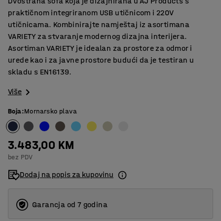
Dvostrana sofa koja je dizajnirana u AJ Products s ​​
praktičnom integriranom USB utičnicom i 220V
utičnicama. Kombinirajte namještaj iz asortimana
VARIETY za stvaranje modernog dizajna interijera.
Asortiman VARIETY je idealan za prostore za odmor i
urede kao i za javne prostore budući da je testiran u
skladu s EN16139.
Više
Boja
:
Mornarsko plava
3.483,00 KM
bez PDV
Dodaj na popis za kupovinu
Garancja od 7 godina