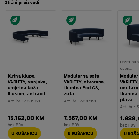
Slični proizvodi
Dostupan 
opcija
Kutna klupa
Modularna sofa
Modular
VARIETY, vanjska,
VARIETY, otvorena,
VARIETY,
umjetna koža
tkanina Pod CS,
unutarnj
Illusion, antracit
žuta
tkanina
plava
Art. br.
:
3889121
Art. br.
:
3887121
Art. br.
:
3
13.162,00 KM
7.557,00 KM
1.688
bez PDV
bez PDV
bez PDV
U KOŠARICU
U KOŠARICU
U KOŠ