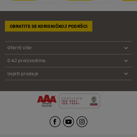
OBRATITE SE KORISNIČKOJ PODRŠCI
Otkriti više
O AJ proizvodima
Uvjeti prodaje