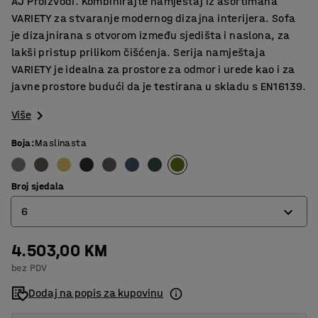
AJ Proizvodi. Kombinirajte namještaj iz asortimana
VARIETY za stvaranje modernog dizajna interijera. Sofa
je dizajnirana s otvorom između sjedišta i naslona, za
lakši pristup prilikom čišćenja. Serija namještaja
VARIETY je idealna za prostore za odmor i urede kao i za
javne prostore budući da je testirana u skladu s EN16139.
Više
Boja
:
Maslinasta
Broj sjedala
6
4.503,00 KM
4
bez PDV
6
Dodaj na popis za kupovinu