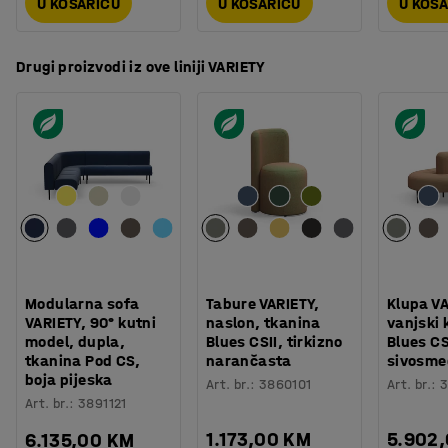
U KOŠARICU
U KOŠARICU
U KOŠ
Drugi proizvodi iz ove liniji VARIETY
Modularna sofa
Tabure VARIETY,
Klupa VA
VARIETY, 90° kutni
naslon, tkanina
vanjski 
model, dupla,
Blues CSII, tirkizno
Blues CS
tkanina Pod CS,
narančasta
sivosme
boja pijeska
Art. br.
:
3860101
Art. br.
:
3
Art. br.
:
3891121
1.173,00 KM
5.902
6.135,00 KM