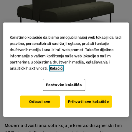
Koristimo kolačiće da bismo omogućili našoj web lokaciji da radi
pravilno, personalizirali sadržaj i oglase, pružali funkcije
društvenih medija i analizirali web promet. Također dijelimo
informacije o vašem korištenju naše web lokacije s našim
partnerima u oblastima društvenih medija, oglašavanja i
analitičkih aktivnosti.
Kolačići
Postavke kolačića
Za optimalno korištenje
Odbaci sve
Prihvati sve kolačiće
Izdržljiv materijal
Noge olakšavaju čišćenje poda
Moderna dvostrana sofa koju je kreirao dizajnerski tim