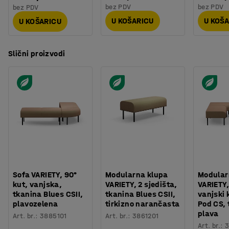
bez PDV
bez PDV
bez PDV
U KOŠARICU
U KOŠ
U KOŠARICU
Slični proizvodi
Sofa VARIETY, 90°
Modularna klupa
Modular
kut, vanjska,
VARIETY, 2 sjedišta,
VARIETY,
tkanina Blues CSII,
tkanina Blues CSII,
vanjski 
plavozelena
tirkizno narančasta
Pod CS,
plava
Art. br.
:
3885101
Art. br.
:
3861201
Art. br.
:
3