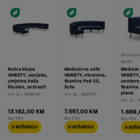
Dostupan 
opcija
Kutna klupa
Modularna sofa
Modular
VARIETY, vanjska,
VARIETY, otvorena,
VARIETY,
umjetna koža
tkanina Pod CS,
unutarnj
Illusion, antracit
žuta
tkanina
plava
Art. br.
:
3889121
Art. br.
:
3887121
Art. br.
:
3
13.162,00 KM
7.557,00 KM
1.688
bez PDV
bez PDV
bez PDV
U KOŠARICU
U KOŠARICU
U KOŠ