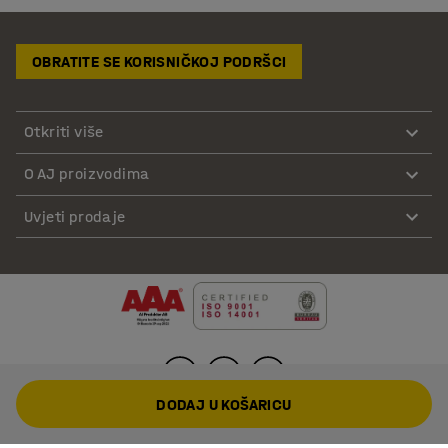
OBRATITE SE KORISNIČKOJ PODRŠCI
Otkriti više
O AJ proizvodima
Uvjeti prodaje
DODAJ U KOŠARICU