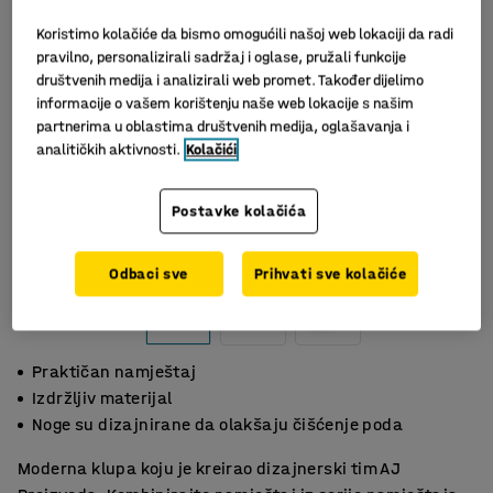
Koristimo kolačiće da bismo omogućili našoj web lokaciji da radi
pravilno, personalizirali sadržaj i oglase, pružali funkcije
društvenih medija i analizirali web promet. Također dijelimo
informacije o vašem korištenju naše web lokacije s našim
partnerima u oblastima društvenih medija, oglašavanja i
analitičkih aktivnosti.
Kolačići
Postavke kolačića
Odbaci sve
Prihvati sve kolačiće
Praktičan namještaj
Izdržljiv materijal
Noge su dizajnirane da olakšaju čišćenje poda
Moderna klupa koju je kreirao dizajnerski tim AJ