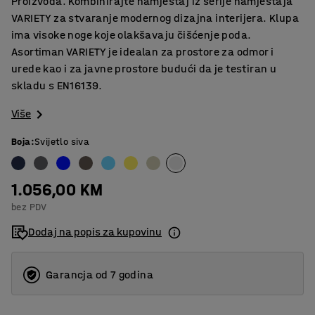
Proizvoda. Kombinirajte namještaj iz serije namještaja
VARIETY za stvaranje modernog dizajna interijera. Klupa
ima visoke noge koje olakšavaju čišćenje poda.
Asortiman VARIETY je idealan za prostore za odmor i
urede kao i za javne prostore budući da je testiran u
skladu s EN16139.
Više
Boja
:
Svijetlo siva
1.056,00 KM
bez PDV
Dodaj na popis za kupovinu
Garancja od 7 godina