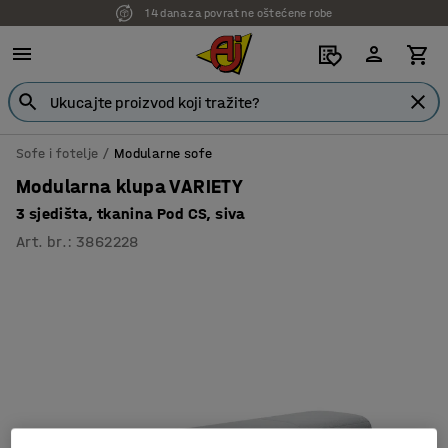
14 dana za povrat ne oštećene robe
7 godina garancije
Sofe i fotelje
Modularne sofe
Modularna klupa VARIETY
3 sjedišta, tkanina Pod CS, siva
Art. br.
:
3862228