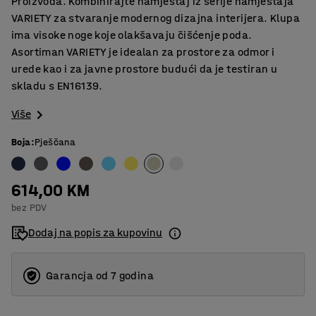
Proizvoda. Kombinirajte namještaj iz serije namještaja
VARIETY za stvaranje modernog dizajna interijera. Klupa
ima visoke noge koje olakšavaju čišćenje poda.
Asortiman VARIETY je idealan za prostore za odmor i
urede kao i za javne prostore budući da je testiran u
skladu s EN16139.
Više
Boja
:
Pješčana
614,00 KM
bez PDV
Dodaj na popis za kupovinu
Garancja od 7 godina