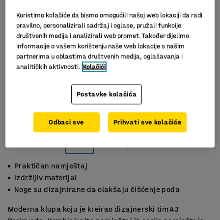
Koristimo kolačiće da bismo omogućili našoj web lokaciji da radi
pravilno, personalizirali sadržaj i oglase, pružali funkcije
društvenih medija i analizirali web promet. Također dijelimo
informacije o vašem korištenju naše web lokacije s našim
partnerima u oblastima društvenih medija, oglašavanja i
analitičkih aktivnosti.
Kolačići
Postavke kolačića
Odbaci sve
Prihvati sve kolačiće
Praktičan namještaj
Izdržljiv materijal
Noge su dizajnirane da olakšaju čišćenje poda
Moderna klupa koju je kreirao dizajnerski tim AJ