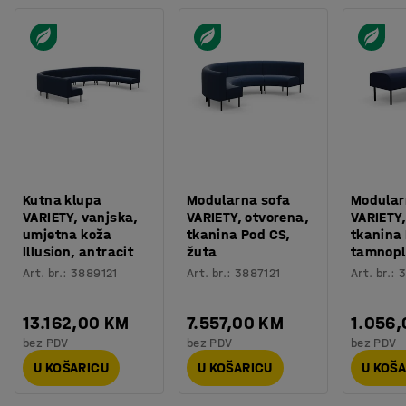
Kutna klupa
Modularna sofa
Modular
VARIETY, vanjska,
VARIETY, otvorena,
VARIETY,
umjetna koža
tkanina Pod CS,
tkanina
Illusion, antracit
žuta
tamnop
Art. br.
:
3889121
Art. br.
:
3887121
Art. br.
:
3
13.162,00 KM
7.557,00 KM
1.056
bez PDV
bez PDV
bez PDV
U KOŠARICU
U KOŠARICU
U KOŠ