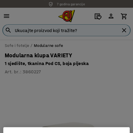
7 godina garancije
Sofe i fotelje
Modularne sofe
Modularna klupa VARIETY
1 sjedište, tkanina Pod CS, boja pijeska
Art. br.
:
3860227