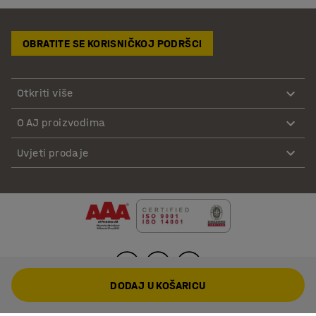
OBRATITE SE KORISNIČKOJ PODRŠCI
Otkriti više
O AJ proizvodima
Uvjeti prodaje
DODAJ U KOŠARICU