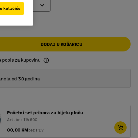
ve kolačiće
 KM
DODAJ U KOŠARICU
a popis za kupovinu
ncja od 30 godina
Početni set pribora za bijelu ploču
Art. br.: 114600
80,00 KM
bez PDV