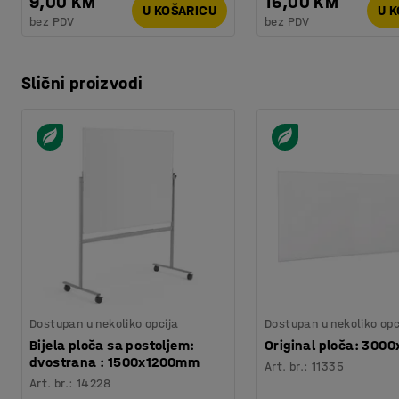
9,00 KM
16,00 KM
U KOŠARICU
U 
bez PDV
bez PDV
Slični proizvodi
Dostupan u nekoliko opcija
Dostupan u nekoliko opc
Bijela ploča sa postoljem:
Original ploča: 30
dvostrana : 1500x1200mm
Art. br.
:
11335
Art. br.
:
14228