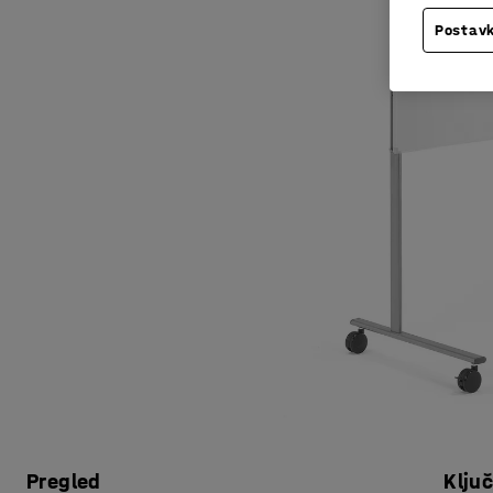
Postavk
Pregled
Klju