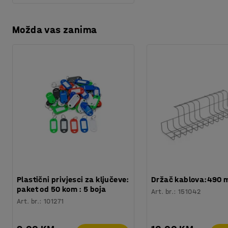
Možda vas zanima
Plastični privjesci za ključeve:
Držač kablova:490
paket od 50 kom : 5 boja
Art. br.
:
151042
Art. br.
:
101271