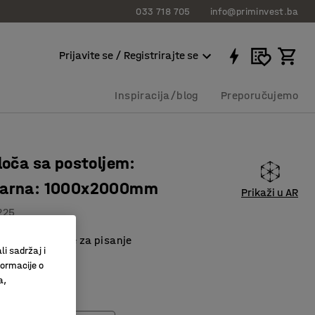
033 718 705
info@priminvest.ba
Prijavite se / Registrirajte se
Inspiracija/blog
Preporučujemo
ploča sa postoljem:
tarna: 1000x2000mm
Prikaži u AR
225
a površina ploče za pisanje
li sadržaj i
irana površina
formacije o
ma
a,