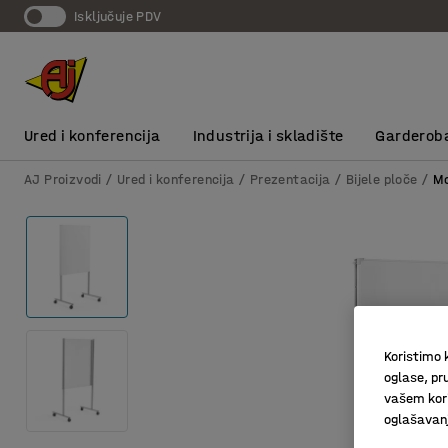
Isključuje PDV
Ured i konferencija
Industrija i skladište
Garderob
AJ Proizvodi
Ured i konferencija
Prezentacija
Bijele ploče
Mo
Koristimo k
oglase, pru
vašem kori
oglašavanja