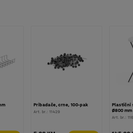
 mm
Pribadače, crne, 100-pak
Plastični 
Ø800 mm
Art. br.
:
11429
Art. br.
:
11