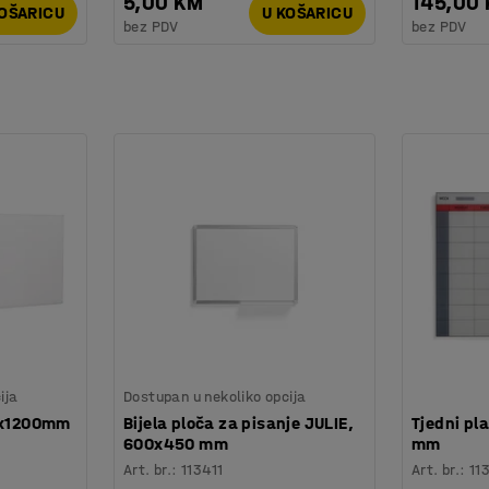
5,00 KM
145,00
KOŠARICU
U KOŠARICU
bez PDV
bez PDV
ija
Dostupan u nekoliko opcija
00x1200mm
Bijela ploča za pisanje JULIE,
Tjedni pl
600x450 mm
mm
Art. br.
:
113411
Art. br.
:
11