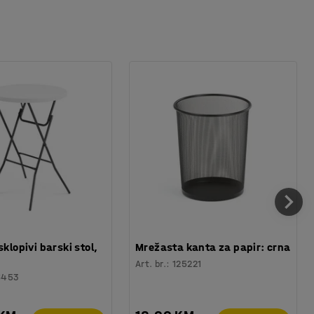
sklopivi barski stol,
Mrežasta kanta za papir: crna
Art. br.
:
125221
6453