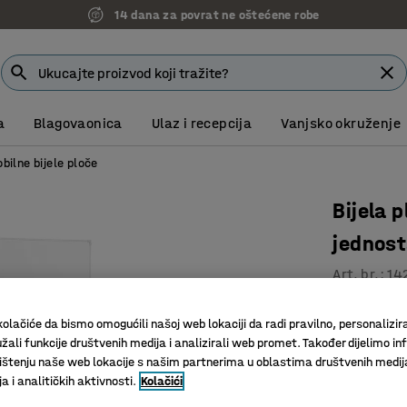
14 dana za povrat ne oštećene robe
a
Blagovaonica
Ulaz i recepcija
Vanjsko okruženje
bilne bijele ploče
Bijela 
jednos
Art. br.
:
14
Izdržljiv
olačiće da bismo omogućili našoj web lokaciji da radi pravilno, personalizira
Magnetiz
žali funkcije društvenih medija i analizirali web promet. Također dijelimo in
S kotači
štenju naše web lokacije s našim partnerima u oblastima društvenih medij
 i analitičkih aktivnosti.
Kolačići
Širina (mm)