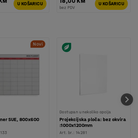
 KM
18,00 KM
U KOŠARICU
U KOŠARICU
bez PDV
Novi
Dostupan u nekoliko opcija
aner SUE, 800x600
Projekcijska ploča: bez okvira
:1000x1200mm
3133
Art. br.
:
14281