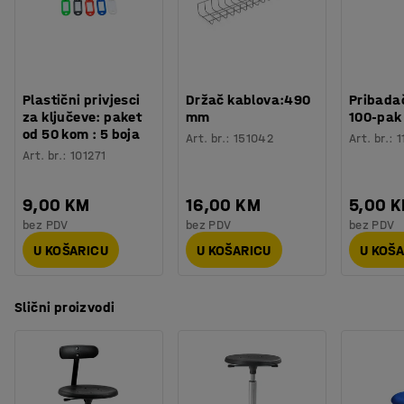
Nosivost
:
110
kg
Tip kotača
:
Lako okretni
Postolje
:
Polirani aluminij
Potreban broj osoba
:
1
Procjena vremena
:
10
Min
Plastični privjesci
Držač kablova:490
Pribadač
Težina
:
4,8
kg
za ključeve: paket
mm
100-pak
Montaža
:
Dolazi nesastavljeno
od 50 kom : 5 boja
Art. br.
:
151042
Art. br.
:
1
Testirano
:
EN 16139
Art. br.
:
101271
9,00 KM
16,00 KM
5,00 
bez PDV
bez PDV
bez PDV
U KOŠARICU
U KOŠARICU
U KOŠ
Slični proizvodi