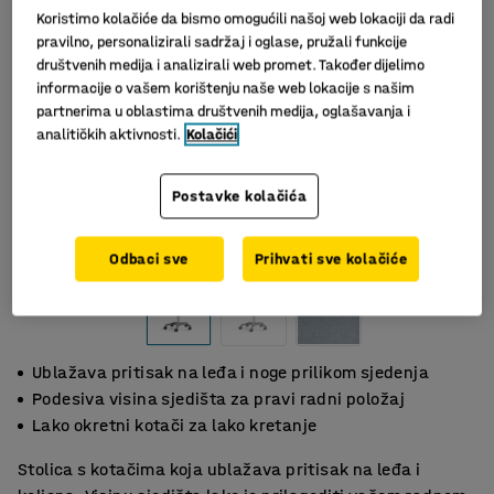
Koristimo kolačiće da bismo omogućili našoj web lokaciji da radi
pravilno, personalizirali sadržaj i oglase, pružali funkcije
društvenih medija i analizirali web promet. Također dijelimo
informacije o vašem korištenju naše web lokacije s našim
partnerima u oblastima društvenih medija, oglašavanja i
analitičkih aktivnosti.
Kolačići
Postavke kolačića
Odbaci sve
Prihvati sve kolačiće
Ublažava pritisak na leđa i noge prilikom sjedenja
Podesiva visina sjedišta za pravi radni položaj
Lako okretni kotači za lako kretanje
Stolica s kotačima koja ublažava pritisak na leđa i