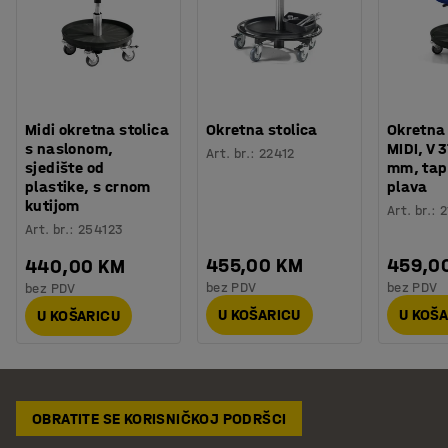
Midi okretna stolica
Okretna stolica
Okretna 
s naslonom,
MIDI, V 
Art. br.
:
22412
sjedište od
mm, tap
plastike, s crnom
plava
kutijom
Art. br.
:
2
Art. br.
:
254123
455,00 KM
459,0
440,00 KM
bez PDV
bez PDV
bez PDV
U KOŠARICU
U KOŠ
U KOŠARICU
OBRATITE SE KORISNIČKOJ PODRŠCI