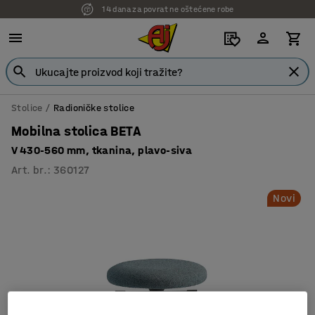
14 dana za povrat ne oštećene robe
Stolice
Radioničke stolice
Mobilna stolica BETA
V 430-560 mm, tkanina, plavo-siva
Art. br.
:
360127
Novi