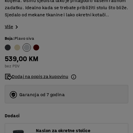
koljena. Visinu sjedišta lako je prilagoditi vašem radnom
zadatku. Idealno kada se trebate približiti stolu što bliže.
Sjedalo od mekane tkanine i lako okretni kotači..
Više
Boja
:
Plavo siva
539,00 KM
bez PDV
Dodaj na popis za kupovinu
Garancja od 7 godina
Dodaci
Naslon za okretne stolice