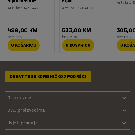
bijeli laminat
bijeli
Art. br.
:
1
Art. br.
:
149543
Art. br.
:
1704632
498,00 KM
533,00 KM
305,0
bez PDV
bez PDV
bez PDV
U KOŠARICU
U KOŠARICU
U KOŠ
OBRATITE SE KORISNIČKOJ PODRŠCI
Otkriti više
O AJ proizvodima
Uvjeti prodaje