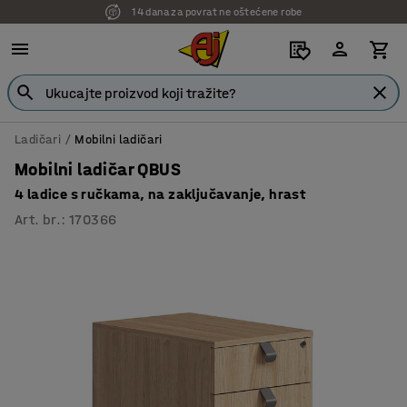
14 dana za povrat ne oštećene robe
7 godina garancije
Ladičari
Mobilni ladičari
Mobilni ladičar QBUS
4 ladice s ručkama, na zaključavanje, hrast
Art. br.
:
170366