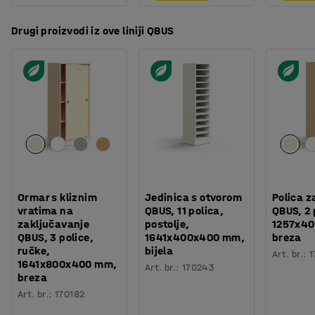
Drugi proizvodi iz ove liniji QBUS
Ormar s kliznim
Jedinica s otvorom
Polica z
vratima na
QBUS, 11 polica,
QBUS, 2 
zaključavanje
postolje,
1257x4
QBUS, 3 police,
1641x400x400 mm,
breza
ručke,
bijela
Art. br.
:
1
1641x800x400 mm,
Art. br.
:
170243
breza
Art. br.
:
170182