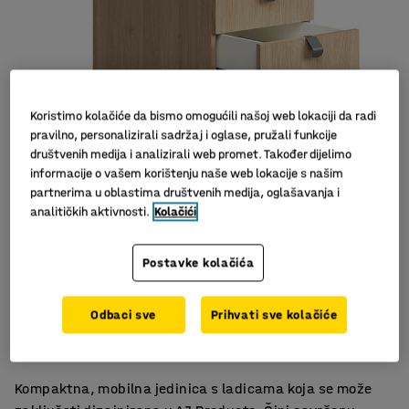
Koristimo kolačiće da bismo omogućili našoj web lokaciji da radi
pravilno, personalizirali sadržaj i oglase, pružali funkcije
društvenih medija i analizirali web promet. Također dijelimo
informacije o vašem korištenju naše web lokacije s našim
Slični proizvodi
partnerima u oblastima društvenih medija, oglašavanja i
analitičkih aktivnosti.
Kolačići
Postavke kolačića
Centralno zaključavanje za sigurno spremanje
Odbaci sve
Prihvati sve kolačiće
Kotači za lako premještanje
Dio serije namještaja QBUS
Kompaktna, mobilna jedinica s ladicama koja se može