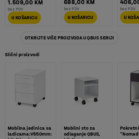
688,00 KM
406,0
1.509,00 KM
bez PDV
bez PDV
bez PDV
U KOŠARICU
U KOŠ
U KOŠARICU
OTKRIJTE VIŠE PROIZVODA U QBUS SERIJI
Slični proizvodi
Mobilna jedinica sa
Mobilni sto za
Pokretni
ladicama:V550mm:
odlaganje QBUS,
"Nomad