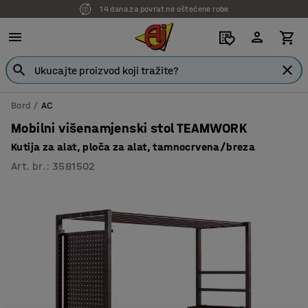
14 dana za povrat ne oštećene robe
7 godina garancije
Bord
AC
Mobilni višenamjenski stol TEAMWORK
Kutija za alat, ploča za alat, tamnocrvena/breza
Art. br.
:
3581502