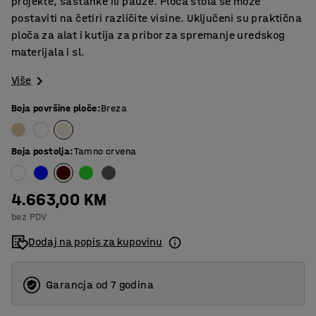
projekte, sastanke ili pauze. Ploča stola se može
postaviti na četiri različite visine. Uključeni su praktična
ploča za alat i kutija za pribor za spremanje uredskog
materijala i sl.
Više
Boja površine ploče
:
Breza
Boja postolja
:
Tamno crvena
4.663,00 KM
bez PDV
Dodaj na popis za kupovinu
Garancja od 7 godina