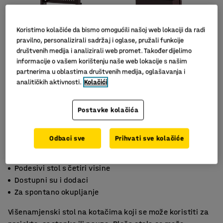
Koristimo kolačiće da bismo omogućili našoj web lokaciji da radi
pravilno, personalizirali sadržaj i oglase, pružali funkcije
društvenih medija i analizirali web promet. Također dijelimo
informacije o vašem korištenju naše web lokacije s našim
partnerima u oblastima društvenih medija, oglašavanja i
analitičkih aktivnosti.
Kolačići
Slični proizvodi
Postavke kolačića
Odbaci sve
Prihvati sve kolačiće
Podesivi stol s četiri visine
Dostupni su i dodaci
Za spontano okupljanje
Višenamjenski stol na kotačima koji se može koristiti za