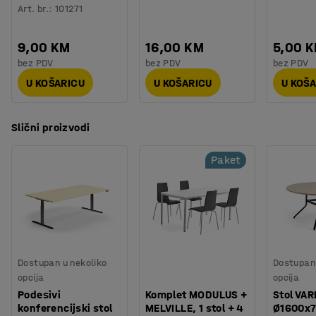
Testirano
:
EN 15372:2016
Art. br.
:
101271
9,00 KM
16,00 KM
5,00 
bez PDV
bez PDV
bez PDV
U KOŠARICU
U KOŠARICU
U KOŠ
Slični proizvodi
Paket
Dostupan u nekoliko
Dostupan 
opcija
opcija
Podesivi
Komplet MODULUS +
Stol VAR
konferencijski stol
MELVILLE, 1 stol + 4
Ø1600x