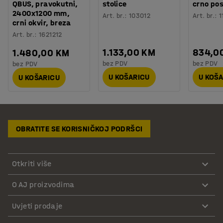
QBUS, pravokutni,
stolice
crno pos
2400x1200 mm,
Art. br.
:
103012
Art. br.
:
1
crni okvir, breza
Art. br.
:
1621212
1.133,00 KM
834,0
1.480,00 KM
bez PDV
bez PDV
bez PDV
U KOŠARICU
U KOŠ
U KOŠARICU
OBRATITE SE KORISNIČKOJ PODRŠCI
Otkriti više
O AJ proizvodima
Uvjeti prodaje