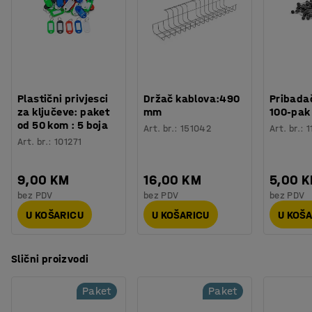
bijeli
staklenih vlakana za koju nije potrebno posebno
Visina:
740 mm
održavanje. Lagano zaobljeno sjedište i naslon čine
Promjer:
1600 mm
sjedenje još ugodnijim. Stolice se mogu slagati jedna na
Debljina površine ploče:
25 mm
drugu, što olakšava čišćenje i minimizira prostor za
Površina ploče:
Okruglo
...
skladištenje.
Prikaži više
Plastični privjesci
Držač kablova:490
Pribadač
za ključeve: paket
mm
100-pak
od 50 kom : 5 boja
Art. br.
:
151042
Art. br.
:
1
Art. br.
:
101271
9,00 KM
16,00 KM
5,00 
bez PDV
bez PDV
bez PDV
U KOŠARICU
U KOŠARICU
U KOŠ
Slični proizvodi
Paket
Paket