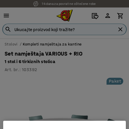
14 dana za povrat ne oštećene robe
Stolovi
Kompleti namještaja za kantine
Set namještaja VARIOUS + RIO
1 stol i 6 tirkiznih stolica
Art. br.
:
103392
Paket