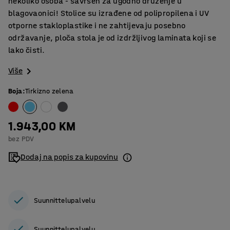
nekoliko osoba - savršen za ugodno druženje u
blagovaonici! Stolice su izrađene od polipropilena i UV
otporne stakloplastike i ne zahtijevaju posebno
održavanje, ploča stola je od izdržljivog laminata koji se
lako čisti.
Više
Boja
:
Tirkizno zelena
1.943,00 KM
bez PDV
Dodaj na popis za kupovinu
Suunnittelupalvelu
Suunnittelupalvelu