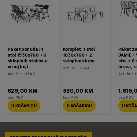
Paket ponuda: 1
Komplet: 1 stol
Paket z
stol 1530x760 + 6
1830x760 + 2
JAMIE +
sklopivih stolica u
sklopive klupe
stol + 6 
crnoj boji
breza, s
Art. br.
:
11641
Art. br.
:
11640
Art. br.
:
1
629,00 KM
330,00 KM
1.615,
bez PDV
bez PDV
bez PDV
U KOŠARICU
U KOŠARICU
U KOŠ