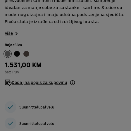
presvučene tkaninom i modernim stolom. Komplet je
idealan za manje sobe za sastanke i kantine. Stolice su
modernog dizajna i imaju udobna podstavljena sjedišta.
Ploča stola je izrađena od izdržljivog hrasta.
Više
Boja
:
Siva
1.531,00 KM
bez PDV
Dodaj na popis za kupovinu
Suunnittelupalvelu
Suunnittelupalvelu