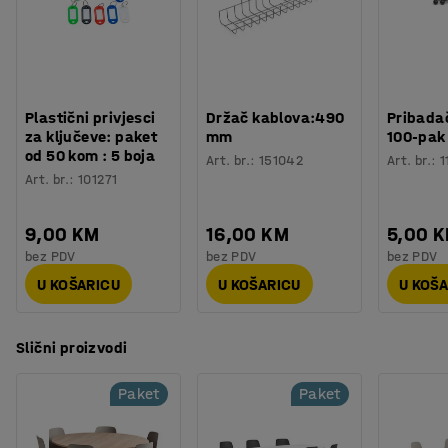
Promjer:
1100 mm
Procjena vremena
:
10
Min
daje dodatnu udobnost, što LANGFORD stolicu čini
Debljina površine ploče:
25 mm
Težina
:
7,3
kg
ugodnom i za duže vrijeme sjedenja! To je stolica za
Površina ploče:
Okruglo
...
svakodnevno korištenje.
Prikaži više
Plastični privjesci
Držač kablova:490
Pribadač
za ključeve: paket
mm
100-pak
od 50 kom : 5 boja
Art. br.
:
151042
Art. br.
:
1
Art. br.
:
101271
9,00 KM
16,00 KM
5,00 
bez PDV
bez PDV
bez PDV
U KOŠARICU
U KOŠARICU
U KOŠ
Slični proizvodi
Paket
Paket