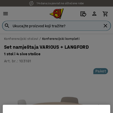
14 dana za povrat ne oštećene robe
Konferencijski stolovi
Konferencijski kompleti
Set namještaja VARIOUS + LANGFORD
1 stol i 4 sive stolice
Art. br.
:
103181
Paket