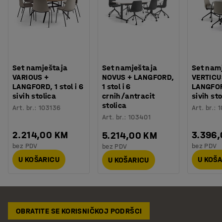
Set namještaja
Set namještaja
Set nam
VARIOUS +
NOVUS + LANGFORD,
VERTICU
LANGFORD, 1 stol i 6
1 stol i 6
LANGFORD
sivih stolica
crnih/antracit
sivih sto
stolica
Art. br.
:
103136
Art. br.
:
1
Art. br.
:
103401
2.214,00 KM
3.396
5.214,00 KM
bez PDV
bez PDV
bez PDV
U KOŠARICU
U KOŠ
U KOŠARICU
OBRATITE SE KORISNIČKOJ PODRŠCI