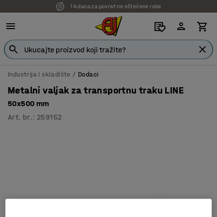
14 dana za povrat ne oštećene robe
Industrija i skladište
Dodaci
Metalni valjak za transportnu traku LINE
50x500 mm
Art. br.
:
259152