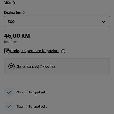
Više
Dužina (mm)
500
45,00 KM
300
bez PDV
400
Dodaj na popis za kupovinu
500
600
Garancja od 7 godina
800
Suunnittelupalvelu
Suunnittelupalvelu