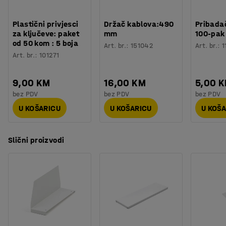
Plastični privjesci
Držač kablova:490
Pribadač
za ključeve: paket
mm
100-pak
od 50 kom : 5 boja
Art. br.
:
151042
Art. br.
:
1
Art. br.
:
101271
9,00 KM
16,00 KM
5,00 
bez PDV
bez PDV
bez PDV
U KOŠARICU
U KOŠARICU
U KOŠ
Slični proizvodi