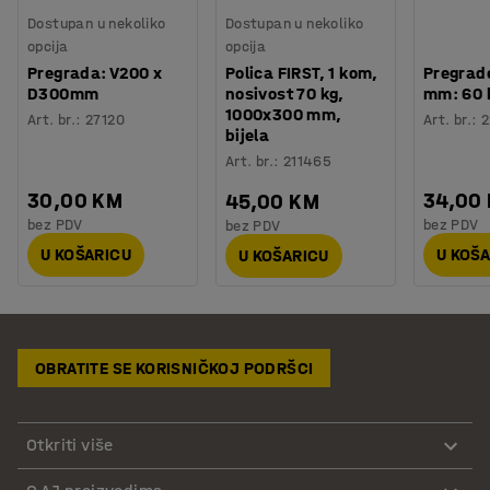
Dostupan u nekoliko
Dostupan u nekoliko
opcija
opcija
Pregrada: V200 x
Polica FIRST, 1 kom,
Pregrad
D300mm
nosivost 70 kg,
mm: 60
1000x300 mm,
Art. br.
:
27120
Art. br.
:
2
bijela
Art. br.
:
211465
30,00 KM
34,00
45,00 KM
bez PDV
bez PDV
bez PDV
U KOŠARICU
U KOŠ
U KOŠARICU
OBRATITE SE KORISNIČKOJ PODRŠCI
Otkriti više