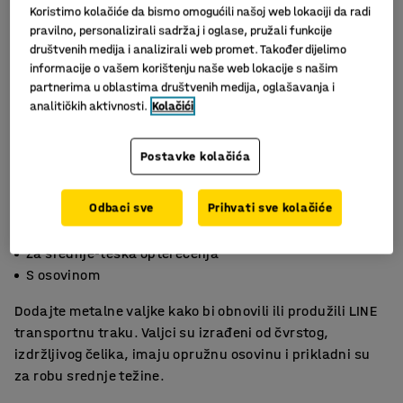
Koristimo kolačiće da bismo omogućili našoj web lokaciji da radi
pravilno, personalizirali sadržaj i oglase, pružali funkcije
društvenih medija i analizirali web promet. Također dijelimo
informacije o vašem korištenju naše web lokacije s našim
partnerima u oblastima društvenih medija, oglašavanja i
analitičkih aktivnosti.
Kolačići
Postavke kolačića
Slični proizvodi
Odbaci sve
Prihvati sve kolačiće
Čvrsti metalni valjci
Za srednje-teška opterećenja
S osovinom
Dodajte metalne valjke kako bi obnovili ili produžili LINE
transportnu traku. Valjci su izrađeni od čvrstog,
izdržljivog čelika, imaju opružnu osovinu i prikladni su
za robu srednje težine.