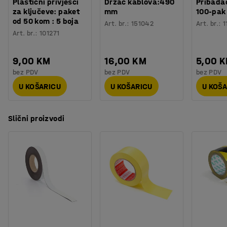
Plastični privjesci
Držač kablova:490
Pribadač
za ključeve: paket
mm
100-pak
od 50 kom : 5 boja
Art. br.
:
151042
Art. br.
:
1
Art. br.
:
101271
9,00 KM
16,00 KM
5,00 
bez PDV
bez PDV
bez PDV
U KOŠARICU
U KOŠARICU
U KOŠ
Slični proizvodi