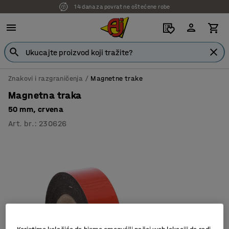
14 dana za povrat ne oštećene robe
Znakovi i razgraničenja
Magnetne trake
Magnetna traka
50 mm, crvena
Art. br.
:
230626