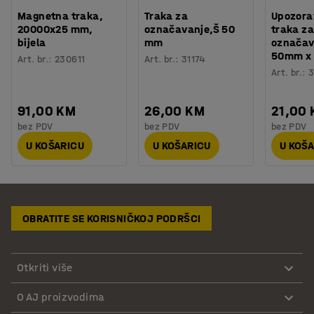
Magnetna traka,
Traka za
Upozora
20000x25 mm,
označavanje,Š 50
traka za
bijela
mm
označav
50mm x 
Art. br.
:
230611
Art. br.
:
31174
Art. br.
:
3
91,00 KM
26,00 KM
21,00
bez PDV
bez PDV
bez PDV
U KOŠARICU
U KOŠARICU
U KOŠ
OBRATITE SE KORISNIČKOJ PODRŠCI
Otkriti više
O AJ proizvodima