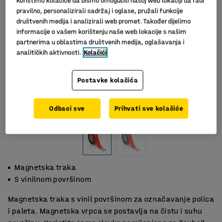
Koristimo kolačiće da bismo omogućili našoj web lokaciji da radi
pravilno, personalizirali sadržaj i oglase, pružali funkcije
društvenih medija i analizirali web promet. Također dijelimo
informacije o vašem korištenju naše web lokacije s našim
partnerima u oblastima društvenih medija, oglašavanja i
analitičkih aktivnosti.
Kolačići
Postavke kolačića
Odbaci sve
Prihvati sve kolačiće
Magnetska traka
S vinilnom površinom
Magnetska traka s vinil površinom za označavanje polica
i paleta. Magnetska vrpca se postavlja na čistu i suhu