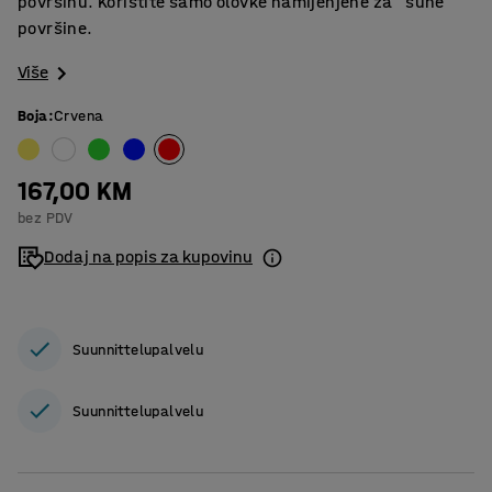
površinu. Koristite samo olovke namijenjene za "suhe"
površine.
Više
Boja
:
Crvena
167,00 KM
bez PDV
Dodaj na popis za kupovinu
Suunnittelupalvelu
Suunnittelupalvelu