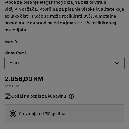
Ploča za pisanje elegantnog dizajna bez okvira ili
vidljivih držača. Površina za pisanje visoke kvalitete koja
se lako čisti. Ploče se može reciklirati 99%, a metalna
pozadina je napravljna od najmanje 50% recikliranog
materijala.
Više
Širina (mm)
2990
2.058,00 KM
990
bez PDV
1490
Dodaj na popis za kupovinu
1990
2490
Garancja od 30 godina
2990