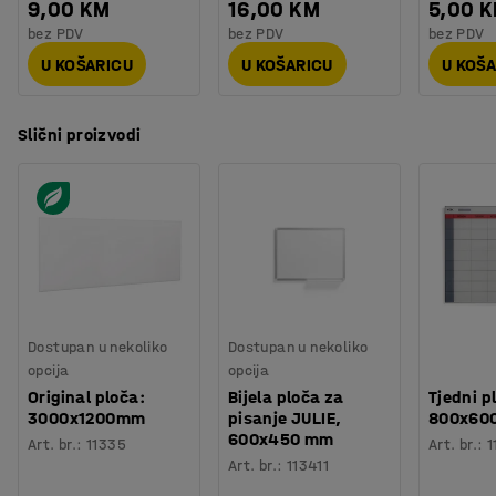
9,00 KM
16,00 KM
5,00 
bez PDV
bez PDV
bez PDV
U KOŠARICU
U KOŠARICU
U KOŠ
Slični proizvodi
Dostupan u nekoliko
Dostupan u nekoliko
opcija
opcija
Original ploča:
Bijela ploča za
Tjedni p
3000x1200mm
pisanje JULIE,
800x60
600x450 mm
Art. br.
:
11335
Art. br.
:
1
Art. br.
:
113411