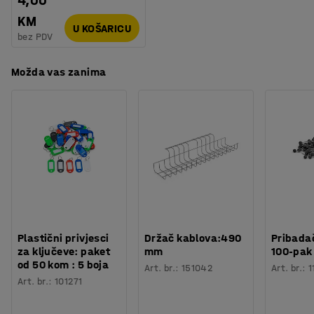
4,00
KM
U KOŠARICU
bez PDV
Možda vas zanima
Plastični privjesci
Držač kablova:490
Pribadač
za ključeve: paket
mm
100-pak
od 50 kom : 5 boja
Art. br.
:
151042
Art. br.
:
1
Art. br.
:
101271