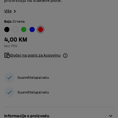
pričvršćuju na staklene ploče.
Više
Boja
:
Crvena
4,00 KM
bez PDV
Dodaj na popis za kupovinu
Suunnittelupalvelu
Suunnittelupalvelu
Informacije o proizvodu