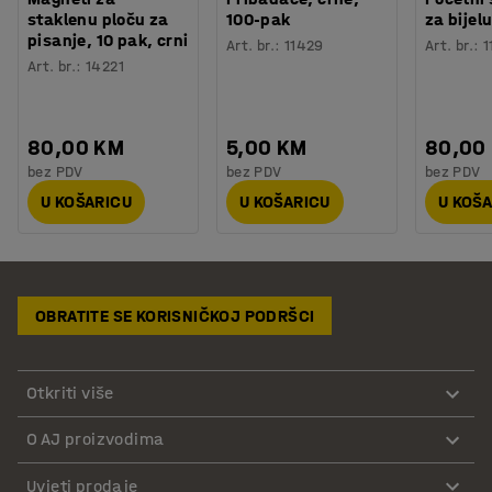
staklenu ploču za
100-pak
za bijel
pisanje, 10 pak, crni
Art. br.
:
11429
Art. br.
:
1
Art. br.
:
14221
80,00 KM
5,00 KM
80,00
bez PDV
bez PDV
bez PDV
U KOŠARICU
U KOŠARICU
U KOŠ
OBRATITE SE KORISNIČKOJ PODRŠCI
Otkriti više
O AJ proizvodima
Uvjeti prodaje