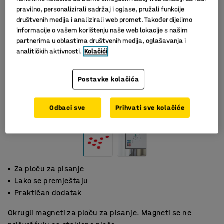
pravilno, personalizirali sadržaj i oglase, pružali funkcije
društvenih medija i analizirali web promet. Također dijelimo
informacije o vašem korištenju naše web lokacije s našim
partnerima u oblastima društvenih medija, oglašavanja i
analitičkih aktivnosti.
Kolačići
Postavke kolačića
Slični proizvodi
Odbaci sve
Prihvati sve kolačiće
Za ploču za pisanje
Lako se premještaju
Praktičan dodatak
Okrugli magneti za ploču za pisanje. Magneti se ne