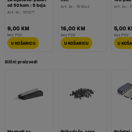
od 50 kom : 5 boja
Art. br.
:
151042
Art. br.
:
1
Art. br.
:
101271
9,00 KM
16,00 KM
5,00 
bez PDV
bez PDV
bez PDV
U KOŠARICU
U KOŠARICU
U KOŠ
Slični proizvodi
Magneti za
Pribadače, crne,
Početni 