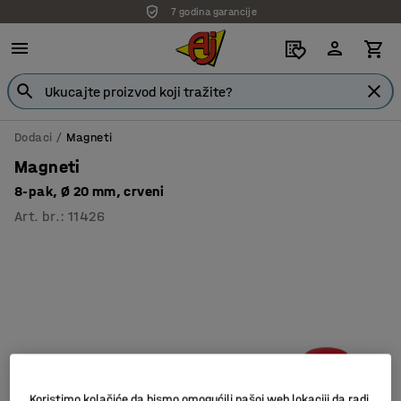
7 godina garancije
Dodaci
Magneti
Magneti
8-pak, Ø 20 mm, crveni
Art. br.
:
11426
Koristimo kolačiće da bismo omogućili našoj web lokaciji da radi