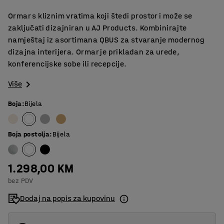
Ormar s kliznim vratima koji štedi prostor i može se
zaključati dizajniran u AJ Products. Kombinirajte
namještaj iz asortimana QBUS za stvaranje modernog
dizajna interijera. Ormar je prikladan za urede,
konferencijske sobe ili recepcije.
Više
Boja
:
Bijela
Boja postolja
:
Bijela
1.298,00 KM
bez PDV
Dodaj na popis za kupovinu