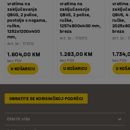
vratima na
vratima na
vratima
zaključavanje
zaključavanje
zaključ
QBUS, 2 police,
QBUS, 2 police,
QBUS, 4 
postolje s nogama,
ručke,
ručke,
ručke,
1257x800x400 mm,
2025x8
1252x1200x400
breza
breza
mm,
Art. br.
:
170172
Art. br.
:
1
Art. br.
:
171212
1.283,00 KM
1.734,
1.604,00 KM
bez PDV
bez PDV
bez PDV
U KOŠARICU
U KOŠ
U KOŠARICU
OBRATITE SE KORISNIČKOJ PODRŠCI
Otkriti više