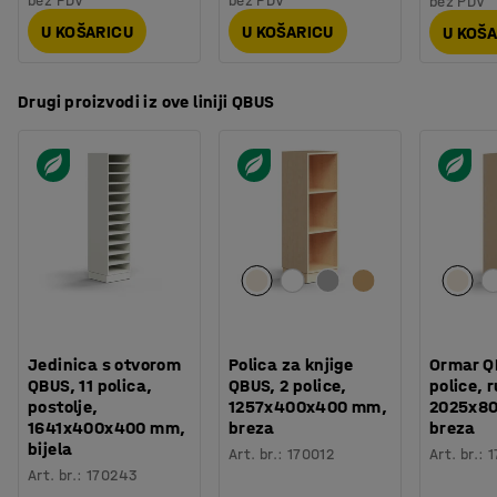
bez PDV
bez PDV
bez PDV
radni dan!
U KOŠARICU
U KOŠARICU
U KOŠ
Drugi proizvodi iz ove liniji QBUS
Jedinica s otvorom
Polica za knjige
Ormar Q
QBUS, 11 polica,
QBUS, 2 police,
police, 
postolje,
1257x400x400 mm,
2025x8
1641x400x400 mm,
breza
breza
bijela
Art. br.
:
170012
Art. br.
:
1
Art. br.
:
170243