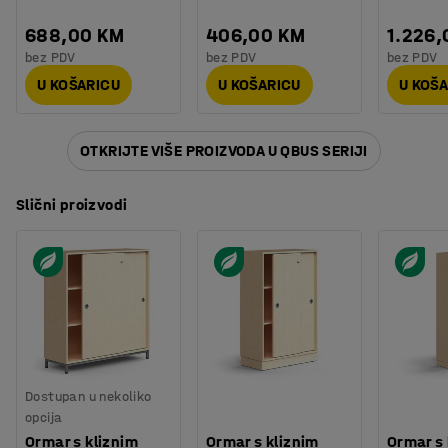
688,00 KM
406,00 KM
1.226
bez PDV
bez PDV
bez PDV
U KOŠARICU
U KOŠARICU
U KOŠ
OTKRIJTE VIŠE PROIZVODA U QBUS SERIJI
Slični proizvodi
Dostupan u nekoliko
opcija
Ormar s kliznim
Ormar s kliznim
Ormar s 