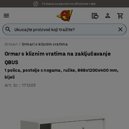
14 dana za povrat ne oštećene robe
7 godina garancije
Ormari
Ormari s kliznim vratima
Ormar s kliznim vratima na zaključavanje
QBUS
1 polica, postolje s nogama, ručke, 868x1200x400 mm,
bijeli
Art. br.
:
171203