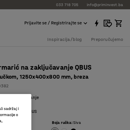
033 718 705
info@priminvest.ba
Prijavite se / Registrirajte se
Inspiracija/blog
Preporučujemo
rmarić na zaključavanje QBUS
s ručkom, 1250x400x800 mm, breza
0382
 sigurno spremanje
no i praktično
li sadržaj i
e namještaja QBUS
formacije o
a,
Boja ručka
:
Siva