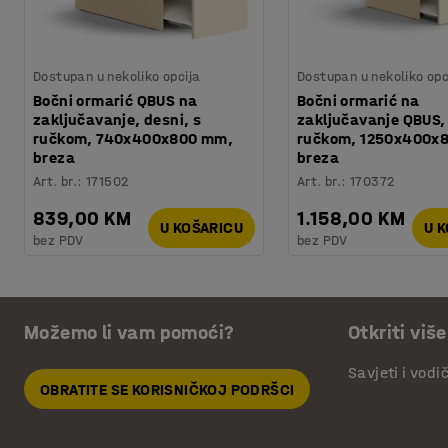
Dostupan u nekoliko opcija
Dostupan u nekoliko opc
Bočni ormarić QBUS na
Bočni ormarić na
zaključavanje, desni, s
zaključavanje QBUS, 
ručkom, 740x400x800 mm,
ručkom, 1250x400x
breza
breza
Art. br.
:
171502
Art. br.
:
170372
839,00 KM
1.158,00 KM
U KOŠARICU
U 
bez PDV
bez PDV
Možemo li vam pomoći?
Otkriti više
Savjeti i vodi
OBRATITE SE KORISNIČKOJ PODRŠCI