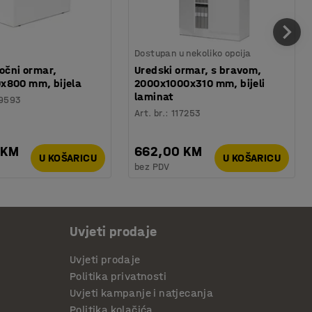
Dostupan u nekoliko opcija
bočni ormar,
Uredski ormar, s bravom,
x800 mm, bijela
2000x1000x310 mm, bijeli
laminat
9593
Art. br.
:
117253
 KM
662,00 KM
U KOŠARICU
U KOŠARICU
bez PDV
Uvjeti prodaje
Uvjeti prodaje
Politika privatnosti
Uvjeti kampanje i natjecanja
Politika kolačića