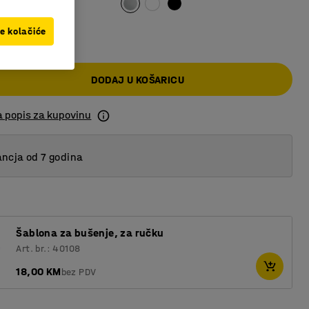
0 KM
ve kolačiće
DODAJ U KOŠARICU
a popis za kupovinu
ncja od 7 godina
Šablona za bušenje, za ručku
Art. br.: 40108
18,00 KM
bez PDV