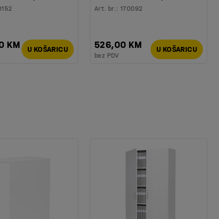
0152
Art. br.
:
170092
00 KM
526,00 KM
U KOŠARICU
U KOŠARICU
bez PDV