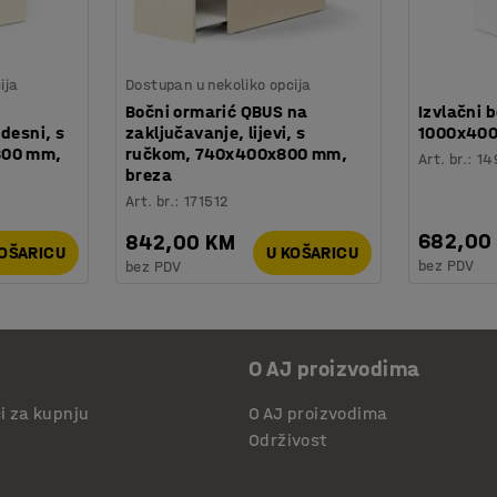
ija
Dostupan u nekoliko opcija
Bočni ormarić QBUS na
Izvlačni 
desni, s
zaključavanje, lijevi, s
1000x400
800 mm,
ručkom, 740x400x800 mm,
Art. br.
:
14
breza
Art. br.
:
171512
682,00
842,00 KM
KOŠARICU
U KOŠARICU
bez PDV
bez PDV
O AJ proizvodima
či za kupnju
O AJ proizvodima
Održivost