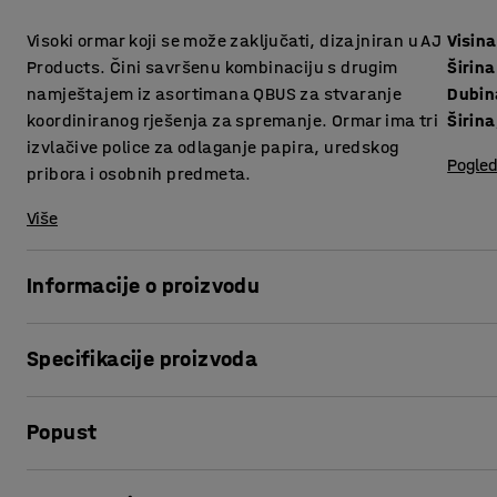
Visoki ormar koji se može zaključati, dizajniran u AJ
Visina
Products. Čini savršenu kombinaciju s drugim
Širina
namještajem iz asortimana QBUS za stvaranje
Dubin
koordiniranog rješenja za spremanje. Ormar ima tri
Širina
izvlačive police za odlaganje papira, uredskog
Pogled
pribora i osobnih predmeta.
Više
Informacije o proizvodu
Prilagodljiv QBUS asortiman namještaja olakšava stvaran
Specifikacije proizvoda
Praktičan bočni ormarić je komad namještaja koji štedi pro
koristiti za spremanje i kao pregradu prostorije.
Visina
:
1250
mm
Popust
Širina
:
400
mm
Zbog svoje visine, ormar se može postaviti pored stola za 
Dubina
:
800
mm
prostor pruža mnogo prostora za spremanje, npr. za ureds
Širina, unutarnja
:
339
mm
Ispis stranice