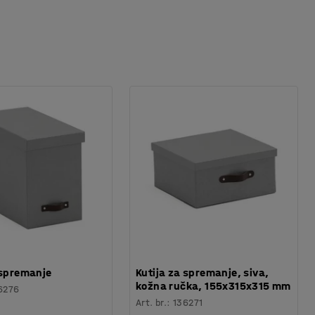
 spremanje
Kutija za spremanje, siva,
kožna ručka, 155x315x315 mm
6276
Art. br.
:
136271