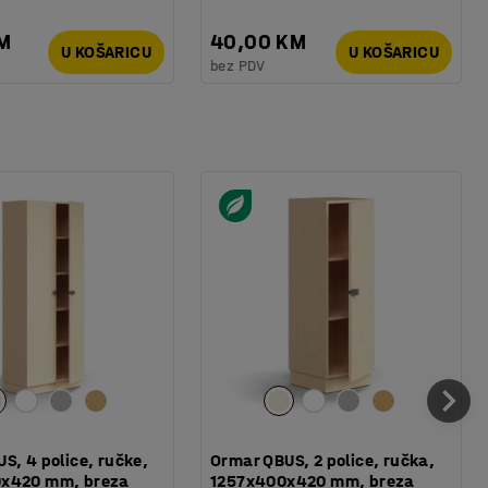
KM
40,00 KM
U KOŠARICU
U KOŠARICU
bez PDV
S, 4 police, ručke,
Ormar QBUS, 2 police, ručka,
x420 mm, breza
1257x400x420 mm, breza