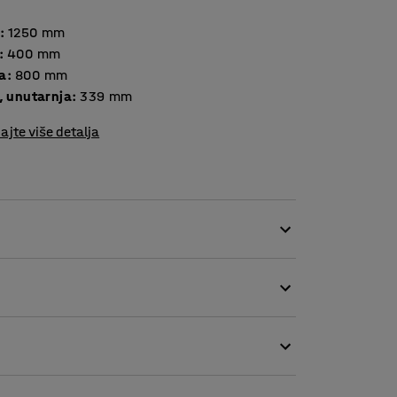
:
1250
mm
:
400
mm
a
:
800
mm
, unutarnja
:
339
mm
ajte više detalja
je dobro organiziranog radnog mjesta!
stor i može se zaključati, a možete ga
zaklon ili odvajanje dva radna mjesta. Izvlačni
ki materijal i osobne predmete.