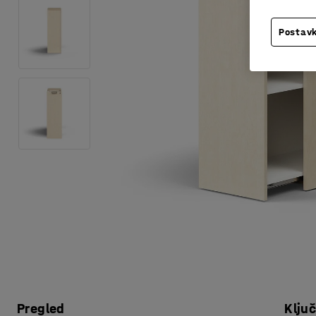
Postavk
Pregled
Klju