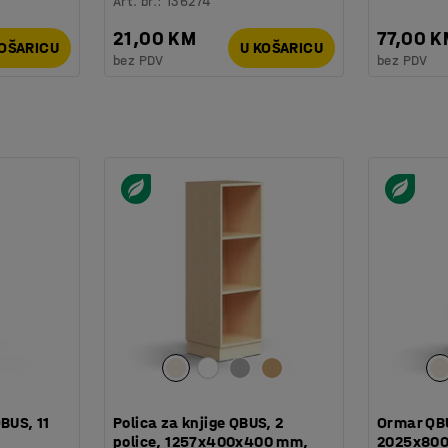
Art. br.
:
136274
21,00 KM
77,00 
KOŠARICU
U KOŠARICU
bez PDV
bez PDV
BUS, 11
Polica za knjige QBUS, 2
Ormar QBU
police, 1257x400x400 mm,
2025x800