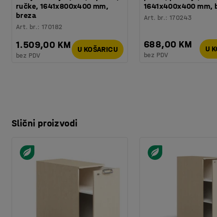
ručke, 1641x800x400 mm,
1641x400x400 mm, b
breza
Art. br.
:
170243
Art. br.
:
170182
688,00 KM
1.509,00 KM
U 
U KOŠARICU
bez PDV
bez PDV
Slični proizvodi