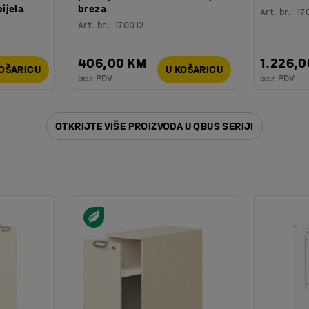
ijela
breza
Art. br.
:
17
Art. br.
:
170012
406,00 KM
1.226,
KOŠARICU
U KOŠARICU
bez PDV
bez PDV
OTKRIJTE VIŠE PROIZVODA U QBUS SERIJI