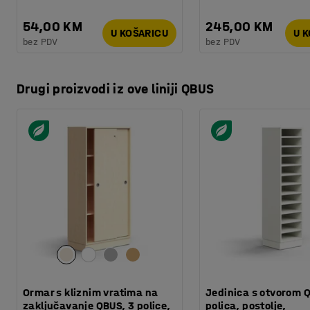
54,00 KM
245,00 KM
U KOŠARICU
U 
bez PDV
bez PDV
Drugi proizvodi iz ove liniji QBUS
Ormar s kliznim vratima na
Jedinica s otvorom Q
zaključavanje QBUS, 3 police,
polica, postolje,