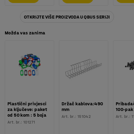
OTKRIJTE VIŠE PROIZVODA U QBUS SERIJI
Možda vas zanima
Plastični privjesci
Držač kablova:490
Pribadač
za ključeve: paket
mm
100-pak
od 50 kom : 5 boja
Art. br.
:
151042
Art. br.
:
1
Art. br.
:
101271