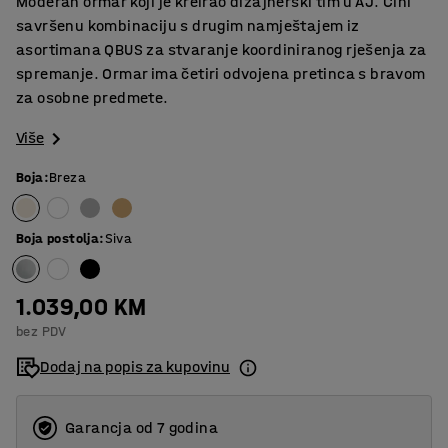
Moderan ormar koji je kreirao dizajnerski tim u AJ. Čini
savršenu kombinaciju s drugim namještajem iz
asortimana QBUS za stvaranje koordiniranog rješenja za
spremanje. Ormar ima četiri odvojena pretinca s bravom
za osobne predmete.
Više
Boja
:
Breza
Boja postolja
:
Siva
1.039,00 KM
bez PDV
Dodaj na popis za kupovinu
Garancja od 7 godina