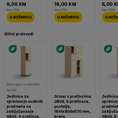
9,00 KM
16,00 KM
5,00 
bez PDV
bez PDV
bez PDV
U KOŠARICU
U KOŠARICU
U KOŠ
Slični proizvodi
Dostupan u nekoliko
opcija
Jedinica za
Ormar s pretincima
Jedinic
spremanje osobnih
QBUS, 6 pretinaca,
spreman
predmeta na
postolje,
predmet
zaključavanje
1641x800x570 mm,
zaključ
QBUS, 4 pretinca,
breza
QBUS, 5 