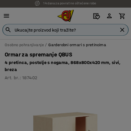
7 godina garancije
Osobno pohranjivanje
Garderobni ormari s pretincima
Ormar za spremanje QBUS
4 pretinca, postolje s nogama, 868x800x420 mm, sivi,
breza
Art. br.
:
187402