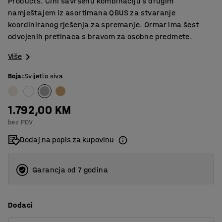
Products. Čini savršenu kombinaciju s drugim
namještajem iz asortimana QBUS za stvaranje
koordiniranog rješenja za spremanje. Ormar ima šest
odvojenih pretinaca s bravom za osobne predmete.
Više
Boja
:
Svijetlo siva
1.792,00 KM
bez PDV
Dodaj na popis za kupovinu
Garancja od 7 godina
Dodaci