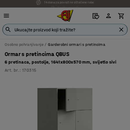
7 godina garancije
Osobno pohranjivanje
Garderobni ormari s pretincima
Ormar s pretincima QBUS
6 pretinaca, postolje, 1641x800x570 mm, svijetlo sivi
Art. br.
:
170315