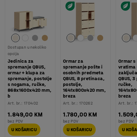
Dostupan u nekoliko
opcija
Jedinica za
Ormar za
Ormar s 
spremanje QBUS,
spremanje pošte i
vratima
ormar + klupa za
osobnih predmeta
zaključ
spremanje, postolje
QBUS, 8 pretinaca,
QBUS, 3 
s nogama, ručke,
postolje,
ručke,
868x1600x420 mm,
1641x800x420 mm,
1641x8
b
breza
breza
Art. br.
:
170402
Art. br.
:
170262
Art. br.
:
1
1.849,00 KM
1.780,00 KM
1.509
bez PDV
bez PDV
bez PDV
U KOŠARICU
U KOŠARICU
U KOŠ