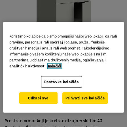
Koristimo kolačiće da bismo omogućili našoj web lokaciji da radi
pravilno, personalizirali sadržaj i oglase, pružali funkcije
društvenih medija i analizirali web promet. Također dijelimo
informacije o vašem korištenju naše web lokacije s našim
Slični proizvodi
partnerima u oblastima društvenih medija, oglašavanja i
analitičkih aktivnosti.
Kolačići
Postavke kolačića
Višenamjensko rješenje za spremanje
Odbaci sve
Prihvati sve kolačiće
Vrata s bravom za sigurno spremanje
Dio serije namještaja QBUS
Prostran ormar koji je kreirao dizajnerski tim AJ