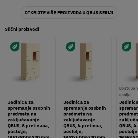
OTKRIJTE VIŠE PROIZVODA U QBUS SERIJI
Slični proizvodi
Dostupan 
opcija
Jedinica za
Jedinica za
Jedinic
spremanje osobnih
spremanje osobnih
spreman
predmeta na
predmeta na
predmet
zaključavanje
zaključavanje
zaključ
QBUS, 8 pretinaca,
QBUS, 4 pretinca,
QBUS, 4 
postolje,
postolje,
postolje
1641x800x420 mm
1641x400x420 mm,
1636x4