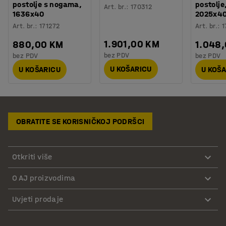
postolje s nogama,
postolje
Art. br.
:
170312
1636x40
2025x4
Art. br.
:
171272
Art. br.
:
1
1.901,00 KM
880,00 KM
1.048
bez PDV
bez PDV
bez PDV
U KOŠARICU
U KOŠARICU
U KOŠ
OBRATITE SE KORISNIČKOJ PODRŠCI
Otkriti više
O AJ proizvodima
Uvjeti prodaje