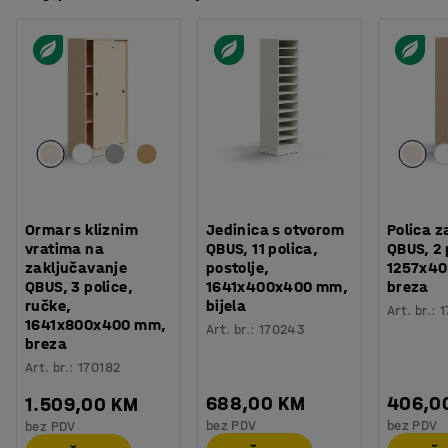
Ormar s kliznim
Jedinica s otvorom
Polica z
vratima na
QBUS, 11 polica,
QBUS, 2 
zaključavanje
postolje,
1257x4
QBUS, 3 police,
1641x400x400 mm,
breza
ručke,
bijela
Art. br.
:
1
1641x800x400 mm,
Art. br.
:
170243
breza
Art. br.
:
170182
688,00 KM
406,0
1.509,00 KM
bez PDV
bez PDV
bez PDV