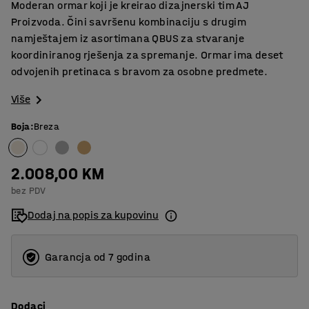
Moderan ormar koji je kreirao dizajnerski tim AJ
Proizvoda. Čini savršenu kombinaciju s drugim
namještajem iz asortimana QBUS za stvaranje
koordiniranog rješenja za spremanje. Ormar ima deset
odvojenih pretinaca s bravom za osobne predmete.
Više
Boja
:
Breza
2.008,00 KM
bez PDV
Dodaj na popis za kupovinu
Garancja od 7 godina
Dodaci