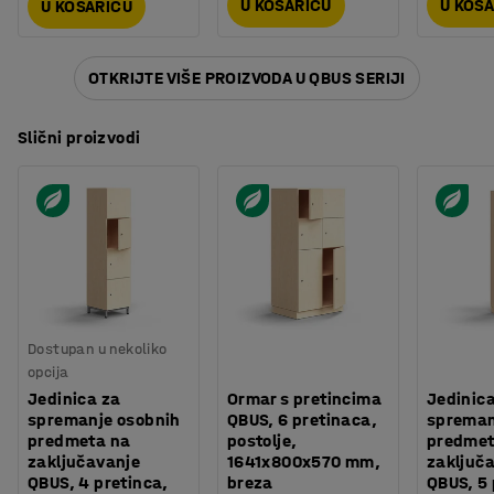
U KOŠARICU
U KOŠ
U KOŠARICU
OTKRIJTE VIŠE PROIZVODA U QBUS SERIJI
Slični proizvodi
Dostupan u nekoliko
opcija
Jedinica za
Ormar s pretincima
Jedinic
spremanje osobnih
QBUS, 6 pretinaca,
spreman
predmeta na
postolje,
predmet
zaključavanje
1641x800x570 mm,
zaključ
QBUS, 4 pretinca,
breza
QBUS, 5 