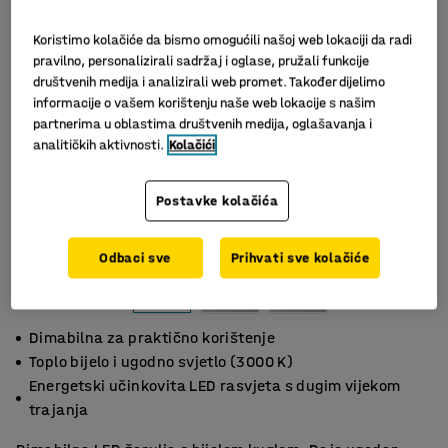
Koristimo kolačiće da bismo omogućili našoj web lokaciji da radi
pravilno, personalizirali sadržaj i oglase, pružali funkcije
društvenih medija i analizirali web promet. Također dijelimo
informacije o vašem korištenju naše web lokacije s našim
partnerima u oblastima društvenih medija, oglašavanja i
analitičkih aktivnosti.
Kolačići
Postavke kolačića
Slični proizvodi
Odbaci sve
Prihvati sve kolačiće
Dimabilna za praktično korištenje
Toplo bijelo i ugodno svjetlo (3000 K)
Energetski učinkovita LED rasvjeta s dugim vijekom
trajanja