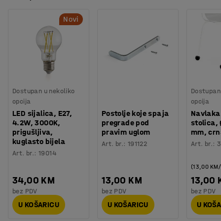
Novi
Dostupan u nekoliko
Dostupan 
opcija
opcija
LED sijalica, E27,
Postolje koje spaja
Navlaka
4.2W, 3000K,
pregrade pod
stolica,
prigušljiva,
pravim uglom
mm, crn
kuglasto bijela
Art. br.
:
191122
Art. br.
:
3
Art. br.
:
19014
(13,00 KM
34,00 KM
13,00 KM
13,00
bez PDV
bez PDV
bez PDV
U KOŠARICU
U KOŠARICU
U KOŠ