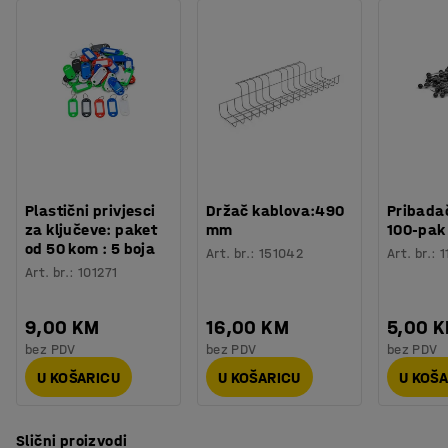
Energetska ocjena
:
E
osvjetljenje u prostorijama srednje veličine. Daje toplo
Postolje
:
E27
bijelo svjetlo i ima bijelu kuglu bez odsjaja.
Izvor svjetla
:
7W LED za prigušivanje
IP klasa
:
IP20
Proizvajalec
:
AIRAM
Težina
:
0,06
kg
Plastični privjesci
Držač kablova:490
Pribadač
za ključeve: paket
mm
100-pak
od 50 kom : 5 boja
Art. br.
:
151042
Art. br.
:
1
Art. br.
:
101271
9,00 KM
16,00 KM
5,00 
bez PDV
bez PDV
bez PDV
U KOŠARICU
U KOŠARICU
U KOŠ
Slični proizvodi