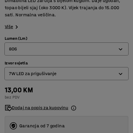
Dimabilna LED žarulja s bijelom kuglom. Daje ugodan,
topao bijeli sjaj (oko 3000 K). Vijek trajanja do 15.000
sati. Normalna veličina.
Više
Lumen (Lm)
806
Izvor svjetla
470
7W LED za prigušivanje
806
1055
13,00 KM
4,2W LED za prigušivanje
bez PDV
7W LED za prigušivanje
Dodaj na popis za kupovinu
9W LED za prigušivanje
Garancja od 7 godina