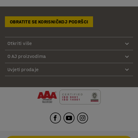
OBRATITE SE KORISNIČKOJ PODRŠCI
Otkriti više
O AJ proizvodima
Uvjeti prodaje