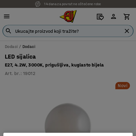
14 dana za povrat ne oštećene robe
7 godina garancije
Dodaci
Dodaci
LED sijalica
E27, 4.2W, 3000K, prigušljiva, kuglasto bijela
Art. br.
:
19012
Novi