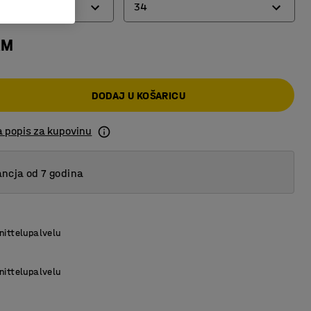
34
KM
34
55
DODAJ U KOŠARICU
a popis za kupovinu
ncja od 7 godina
nittelupalvelu
nittelupalvelu