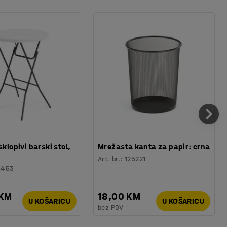
sklopivi barski stol,
Mrežasta kanta za papir: crna
Art. br.
:
125221
6453
 KM
18,00 KM
U KOŠARICU
U KOŠARICU
bez PDV