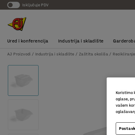
Isključuje PDV
Ured i konferencija
Industrija i skladište
Garderob
AJ Proizvodi
Industrija i skladište
Zaštita okoliša
Recikliranj
Koristimo k
oglase, pru
vašem kori
oglašavanja
Postavk