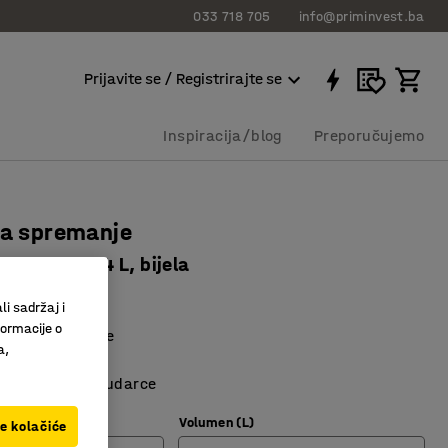
033 718 705
info@priminvest.ba
Prijavite se / Registrirajte se
Inspiracija/blog
Preporučujemo
za spremanje
395 mm, 34 L, bijela
231
li sadržaj i
formacije o
vito recikliranje
a,
len otporan na udarce
Volumen (L)
ve kolačiće