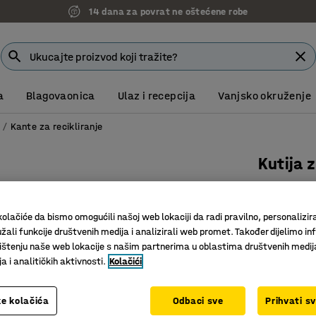
14 dana za povrat ne oštećene robe
a
Blagovaonica
Ulaz i recepcija
Vanjsko okruženje
e
Kante za recikliranje
Kutija 
295x560x
Art. br.
:
25
olačiće da bismo omogućili našoj web lokaciji da radi pravilno, personalizira
žali funkcije društvenih medija i analizirali web promet. Također dijelimo in
Za učinko
štenju naše web lokacije s našim partnerima u oblastima društvenih medij
Složiva
 i analitičkih aktivnosti.
Kolačići
Polipropi
Visina (mm)
e kolačića
Odbaci sve
Prihvati s