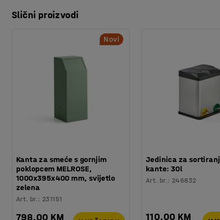
Slični proizvodi
Novi
Kanta za smeće s gornjim
Jedinica za sortiranj
poklopcem MELROSE,
kante: 30l
1000x395x400 mm, svijetlo
Art. br.
:
246832
zelena
Art. br.
:
231151
110,00 KM
798,00 KM