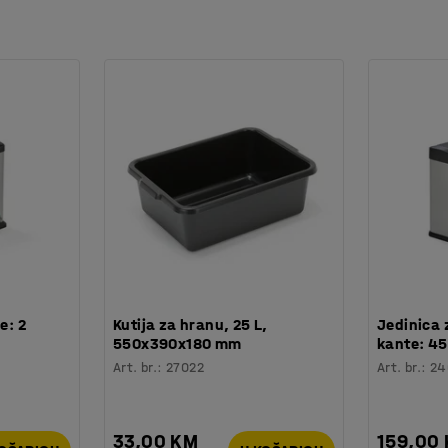
e: 2
Kutija za hranu, 25 L,
Jedinica 
550x390x180 mm
kante: 45
Art. br.
:
27022
Art. br.
:
24
33,00 KM
159,00