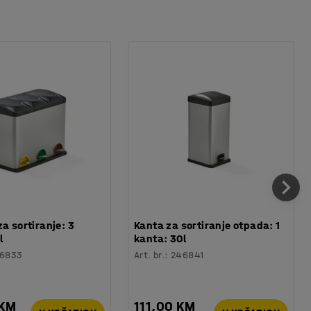
za sortiranje: 3
Kanta za sortiranje otpada: 1
l
kanta: 30l
6833
Art. br.
:
246841
 KM
111,00 KM