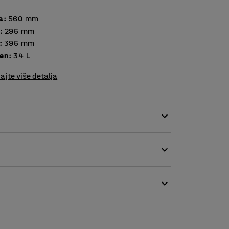
a
:
560
mm
:
295
mm
:
395
mm
en
:
34
L
ajte više detalja
poklopac olakšava pristup sadržaju, čak i
to recikliranje stakla, papira, plastike i sl.
cu za recikliranje.
uženjima - od vrtića i škola do radionica i
roizvodi.