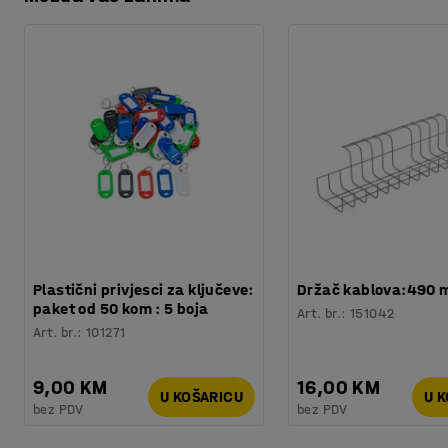
Preuzmite upute za održavanjen
Boja
:
Bijela
Materijal
:
Polipropilen
Težina
:
1,31
kg
Plastični privjesci za ključeve:
Držač kablova:490
paket od 50 kom : 5 boja
Art. br.
:
151042
Art. br.
:
101271
9,00 KM
16,00 KM
U KOŠARICU
U 
bez PDV
bez PDV