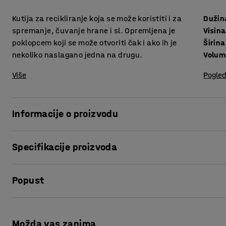
Kutija za recikliranje koja se može koristiti i za
Dužin
spremanje, čuvanje hrane i sl. Opremljena je
Visina
poklopcem koji se može otvoriti čak i ako ih je
Širina
nekoliko naslagano jedna na drugu.
Volum
Više
Pogled
Informacije o proizvodu
Izrađena je od polipropilena otpornog na udarce. Sklopivi 
Specifikacije proizvoda
kada je kutija složena.
Dužina
:
560
mm
Ima vrlo širok raspon upotrebe. Može se koristiti za učinkovi
Popust
Visina
:
295
mm
Složite nekoliko kutija jednu na drugu kako bi stvorili stani
Širina
:
395
mm
Volumen
:
34
L
Ispis stranice
Kutija je prikladna za skladištenje i transport u raznim okr
Posude
:
Da
pakirnih stanica. U kutiju se mogu spremati prehrambeni p
Možda vas zanima