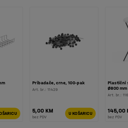
 mm
Pribadače, crne, 100-pak
Plastični 
Ø800 mm
Art. br.
:
11429
Art. br.
:
11
5,00 KM
145,00
KOŠARICU
U KOŠARICU
bez PDV
bez PDV