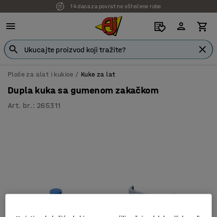
14 dana za povrat ne oštećene robe
Ploče za alat i kukice
Kuke za lat
Dupla kuka sa gumenom zakačkom
Art. br.
:
265311