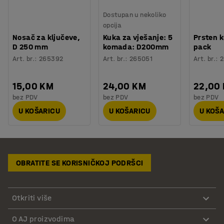
Dostupan u nekoliko
opcija
Nosač za ključeve,
Kuka za vješanje: 5
Prsten k
D 250 mm
komada: D200mm
pack
Art. br.
:
265392
Art. br.
:
265051
Art. br.
:
2
15,00 KM
24,00 KM
22,00
bez PDV
bez PDV
bez PDV
U KOŠARICU
U KOŠARICU
U KOŠ
OBRATITE SE KORISNIČKOJ PODRŠCI
Otkriti više
O AJ proizvodima