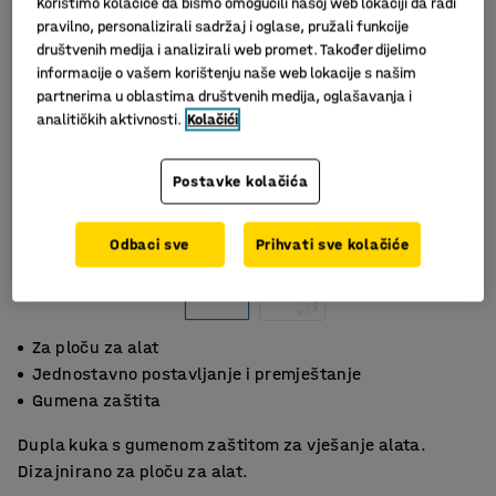
Koristimo kolačiće da bismo omogućili našoj web lokaciji da radi
pravilno, personalizirali sadržaj i oglase, pružali funkcije
društvenih medija i analizirali web promet. Također dijelimo
informacije o vašem korištenju naše web lokacije s našim
partnerima u oblastima društvenih medija, oglašavanja i
analitičkih aktivnosti.
Kolačići
Postavke kolačića
Odbaci sve
Prihvati sve kolačiće
Za ploču za alat
Jednostavno postavljanje i premještanje
Gumena zaštita
Dupla kuka s gumenom zaštitom za vješanje alata.
Dizajnirano za ploču za alat.