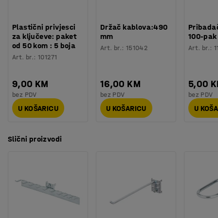
Plastični privjesci
Držač kablova:490
Pribadač
za ključeve: paket
mm
100-pak
od 50 kom : 5 boja
Art. br.
:
151042
Art. br.
:
1
Art. br.
:
101271
9,00 KM
16,00 KM
5,00 
bez PDV
bez PDV
bez PDV
U KOŠARICU
U KOŠARICU
U KOŠ
Slični proizvodi