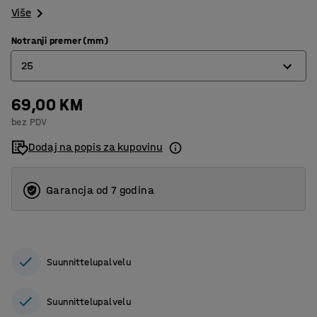
Više
Notranji premer (mm)
25
69,00 KM
25
bez PDV
30
Dodaj na popis za kupovinu
Garancja od 7 godina
Suunnittelupalvelu
Suunnittelupalvelu