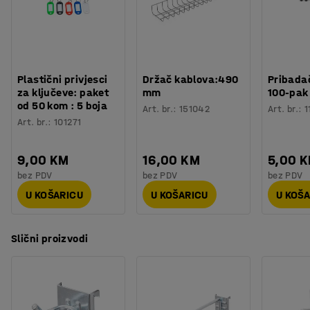
Težina
:
0,25
kg
Plastični privjesci
Držač kablova:490
Pribadač
za ključeve: paket
mm
100-pak
od 50 kom : 5 boja
Art. br.
:
151042
Art. br.
:
1
Art. br.
:
101271
9,00 KM
16,00 KM
5,00 
bez PDV
bez PDV
bez PDV
U KOŠARICU
U KOŠARICU
U KOŠ
Slični proizvodi