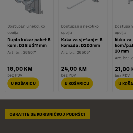
Dostupan u nekoliko
Dostupan u nekoliko
Dostupan 
opcija
opcija
opcija
Dupla kuka: paket 5
Kuka za vješanje: 5
Kuka za 
kom: D38 x Š11mm
komada: D200mm
kom/pak
20 mm
Art. br.
:
265071
Art. br.
:
265051
Art. br.
:
2
18,00 KM
24,00 KM
21,00
bez PDV
bez PDV
bez PDV
U KOŠARICU
U KOŠARICU
U KOŠ
OBRATITE SE KORISNIČKOJ PODRŠCI