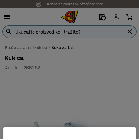
14 dana za povrat ne oštećene robe
Ploče za alat i kukice
Kuke za lat
Kukica
Art. br.
:
265282