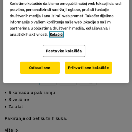
Koristimo kolačiće da bismo omogućili našoj web lokaciji da radi
pravilno, personalizirali sadržaj i oglase, pružali funkcije
društvenih medija i analizirali web promet. Također dijelimo
informacije o vašem korištenju naše web lokacije s našim
partnerima u oblastima društvenih medija, oglašavanja i
analitičkih aktivnosti.
Kolačići
Postavke kolačića
Slični proizvodi
Odbaci sve
Prihvati sve kolačiće
5 komada u pakiranju
3 veličine
Za alat
Pakiranje od pet kutnih kuka.
Više