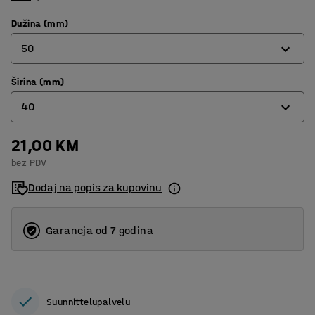
Dužina (mm)
50
Širina (mm)
50
40
70
21,00 KM
40
bez PDV
60
Dodaj na popis za kupovinu
80
Garancja od 7 godina
Suunnittelupalvelu