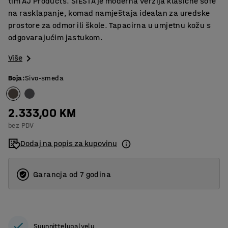
tim AJ Products. SIESTA je moderna verzija klasične sofe
na rasklapanje, komad namještaja idealan za uredske
prostore za odmor ili škole. Tapacirna u umjetnu kožu s
odgovarajućim jastukom.
Više
Boja
:
Sivo-smeđa
2.333,00 KM
bez PDV
Dodaj na popis za kupovinu
Garancja od 7 godina
Suunnittelupalvelu