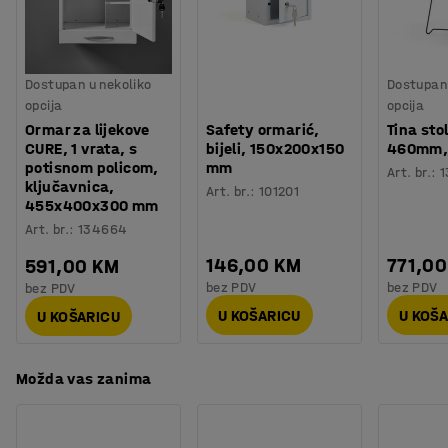
izdržljivom imitacijom kože.
100 % PU (prednja strana) / 100 % pamuk (zadnja
strana)
Izdržljivost
:
500000
Md
Dostupan u nekoliko
Dostupan 
Boja postolja
:
Crna
opcija
opcija
Broj za boju postolja
:
RAL 9005
Ormar za lijekove
Safety ormarić,
Tina stol
Materijal postolja
:
Čelik
CURE, 1 vrata, s
bijeli, 150x200x150
460mm, 
Potreban broj osoba
:
2
potisnom policom,
mm
Art. br.
:
1
ključavnica,
Procjena vremena
:
15
Min
Art. br.
:
101201
455x400x300 mm
Težina
:
37,01
kg
Art. br.
:
134664
Testirano
:
EN 16139
146,00 KM
771,0
591,00 KM
bez PDV
bez PDV
bez PDV
U KOŠARICU
U KOŠ
U KOŠARICU
Možda vas zanima