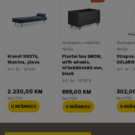
Dostupan u nekoliko
Dostupan 
opcija
opcija
Krevet SIESTA,
Planter box GROW,
Stropna 
tkanina, plava
with wheels,
SOLARIS
470x880x480 mm,
Art. br.
:
131241
Art. br.
:
3
black
Art. br.
:
127878
2.230,00 KM
302,0
695,00 KM
bez PDV
bez PDV
bez PDV
U KOŠARICU
U KOŠ
U KOŠARICU