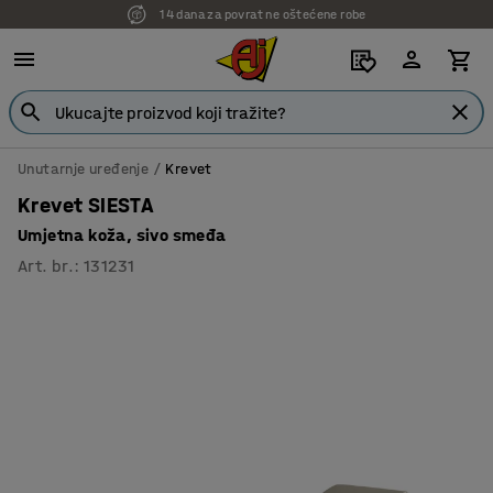
14 dana za povrat ne oštećene robe
7 godina garancije
Unutarnje uređenje
Krevet
Krevet SIESTA
Umjetna koža, sivo smeđa
Art. br.
:
131231