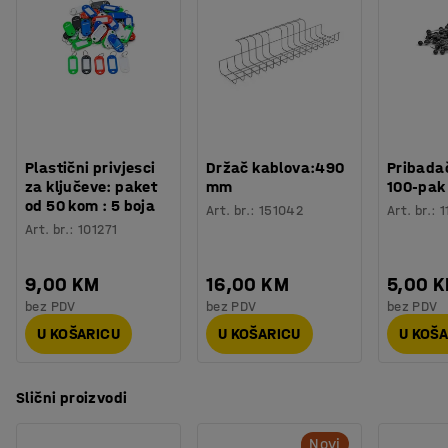
Plastični privjesci
Držač kablova:490
Pribadač
za ključeve: paket
mm
100-pak
od 50 kom : 5 boja
Art. br.
:
151042
Art. br.
:
1
Art. br.
:
101271
9,00 KM
16,00 KM
5,00 
bez PDV
bez PDV
bez PDV
U KOŠARICU
U KOŠARICU
U KOŠ
Slični proizvodi
Novi