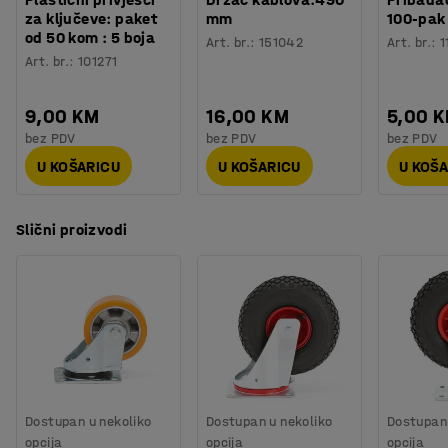
za ključeve: paket
mm
100-pak
od 50 kom : 5 boja
Art. br.
:
151042
Art. br.
:
1
Art. br.
:
101271
9,00 KM
16,00 KM
5,00 
bez PDV
bez PDV
bez PDV
U KOŠARICU
U KOŠARICU
U KOŠ
Slični proizvodi
Dostupan u nekoliko
Dostupan u nekoliko
Dostupan 
opcija
opcija
opcija