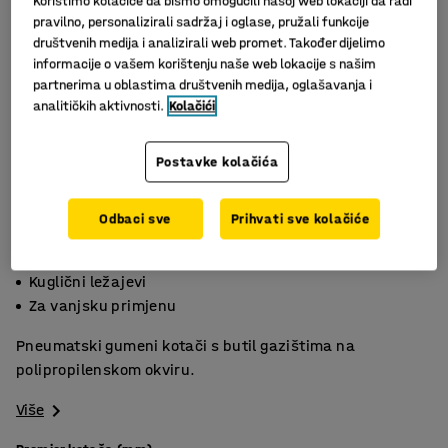
Koristimo kolačiće da bismo omogućili našoj web lokaciji da radi
pravilno, personalizirali sadržaj i oglase, pružali funkcije
društvenih medija i analizirali web promet. Također dijelimo
informacije o vašem korištenju naše web lokacije s našim
partnerima u oblastima društvenih medija, oglašavanja i
analitičkih aktivnosti.
Kolačići
Postavke kolačića
Odbaci sve
Prihvati sve kolačiće
Lako okretanje
Kuglični ležajevi
Za vanjsku primjenu
Pneumatski gumeni kotači s butil gazištima na
polipropilenskom okviru.
Više