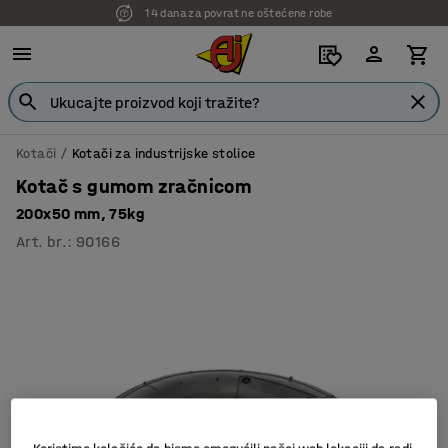
14 dana za povrat ne oštećene robe
Kotači
Kotači za industrijske stolice
Kotač s gumom zračnicom
200x50 mm, 75kg
Art. br.
:
90166