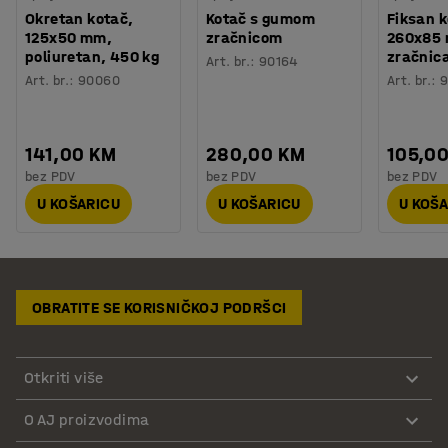
Okretan kotač,
Kotač s gumom
Fiksan k
125x50 mm,
zračnicom
260x85
poliuretan, 450 kg
zračnica
Art. br.
:
90164
Art. br.
:
90060
Art. br.
:
9
141,00 KM
280,00 KM
105,0
bez PDV
bez PDV
bez PDV
U KOŠARICU
U KOŠARICU
U KOŠ
OBRATITE SE KORISNIČKOJ PODRŠCI
Otkriti više
O AJ proizvodima