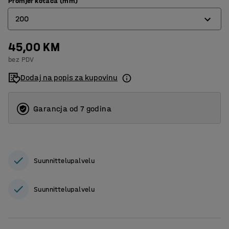
Promjer kotača (mm)
200
45,00 KM
200
bez PDV
260
Dodaj na popis za kupovinu
400
Garancja od 7 godina
Suunnittelupalvelu
Suunnittelupalvelu