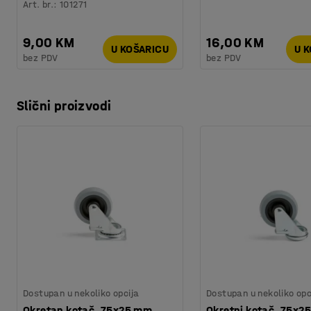
Art. br.
:
101271
9,00 KM
16,00 KM
U KOŠARICU
U 
bez PDV
bez PDV
Slični proizvodi
Dostupan u nekoliko opcija
Dostupan u nekoliko opc
Okretan kotač, 75x25 mm,
Okretni kotač, 75x2