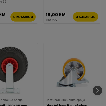
6453
 KM
18,00 KM
U KOŠARICU
U KOŠARICU
bez PDV
nekoliko opcija
Dostupan u nekoliko opcija
otač, 260x85 mm,
Okretni kotač + kočnica: