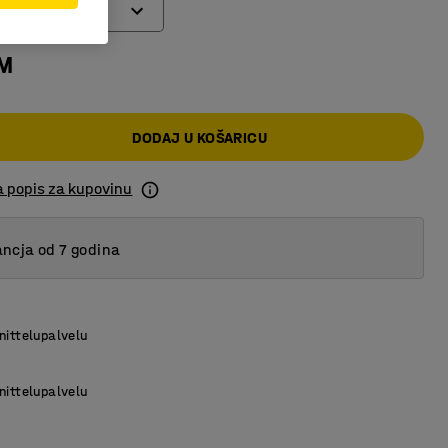
otači
KM
kotači
 kotači sa kočnicom
DODAJ U KOŠARICU
a popis za kupovinu
ncja od 7 godina
nittelupalvelu
nittelupalvelu