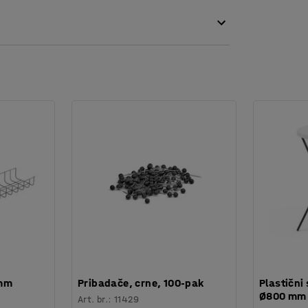
 mm
Pribadače, crne, 100-pak
Plastični 
Ø800 mm
Art. br.
:
11429