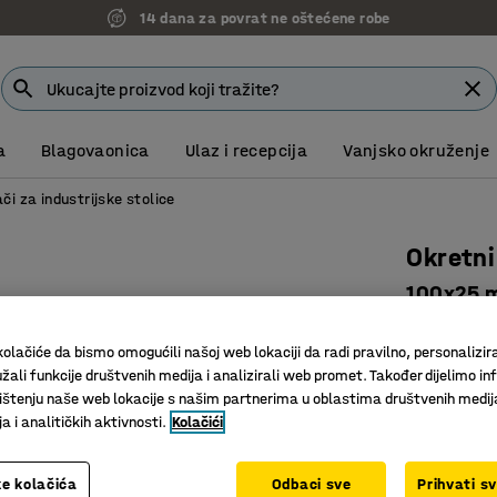
14 dana za povrat ne oštećene robe
a
Blagovaonica
Ulaz i recepcija
Vanjsko okruženje
či za industrijske stolice
Okretni
100x25 m
Art. br.
:
90
olačiće da bismo omogućili našoj web lokaciji da radi pravilno, personalizira
Tiho okre
žali funkcije društvenih medija i analizirali web promet. Također dijelimo in
Dobro po
štenju naše web lokacije s našim partnerima u oblastima društvenih medij
 i analitičkih aktivnosti.
Kolačići
Idealno z
Tip kotača
e kolačića
Odbaci sve
Prihvati s