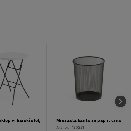
sklopivi barski stol,
Mrežasta kanta za papir: crna
Art. br.
:
125221