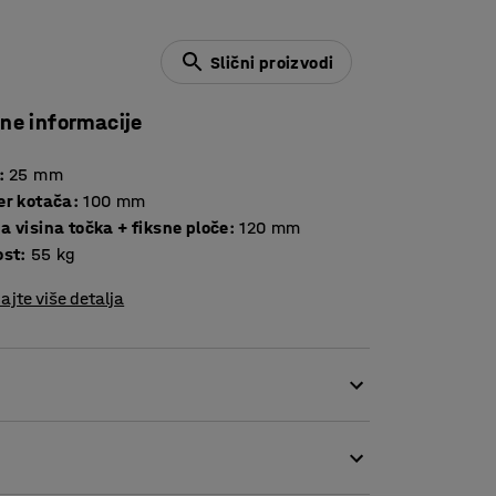
Slični proizvodi
čne informacije
:
25
mm
er kotača
:
100
mm
 visina točka + fiksne ploče
:
120
mm
ost
:
55
kg
ajte više detalja
i su odlični za korištenje u lakoj industriji.