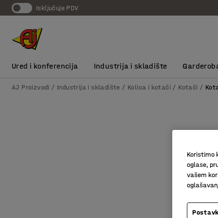
Isključuje PDV
Ured i konferencija
Industrija i skladište
Garderob
AJ Proizvodi
Industrija i skladište
Kolica i kotači
Kotači
Kota
Koristimo k
oglase, pru
vašem kori
oglašavanja
Postavk