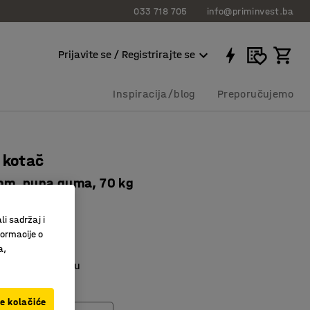
033 718 705
info@priminvest.ba
Prijavite se / Registrirajte se
Inspiracija/blog
Preporučujemo
 kotač
m, puna guma, 70 kg
451
li sadržaj i
tanje
formacije o
dnose udarce
a,
a laku industriju
ve kolačiće