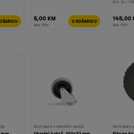
Art. br.
:
11
5,00 KM
145,00
KOŠARICU
U KOŠARICU
bez PDV
bez PDV
ija
Dostupan u nekoliko opcija
Dostupan u 
5 mm,
Okretni kotač, 100x32 mm,
Fiksan k