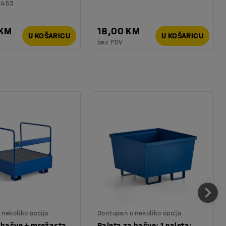
6453
 KM
18,00 KM
U KOŠARICU
U KOŠARICU
bez PDV
nekoliko opcija
Dostupan u nekoliko opcija
 bačve + mrežasta
Paleta za bačve: 1 paleta: