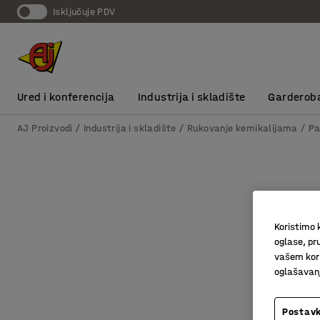
Isključuje PDV
Ured i konferencija
Industrija i skladište
Garderob
AJ Proizvodi
Industrija i skladište
Rukovanje kemikalijama
Pa
Koristimo k
oglase, pru
vašem kori
oglašavanja
Postavk