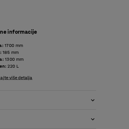
čne informacije
a
:
1700
mm
:
185
mm
a
:
1300
mm
en
:
220
L
ajte više detalja
g korita za palete za paletne regale. Korito za
o je za EU palete. Korito za palete sigurno se
 bačvi.