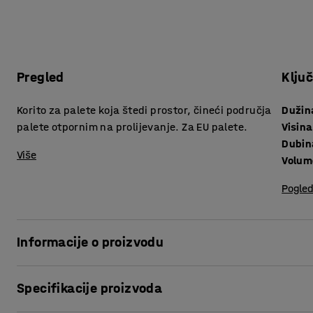
Pregled
Klju
Korito za palete koja štedi prostor, čineći područja
Dužin
palete otpornim na prolijevanje. Za EU palete.
Visina
Dubin
Više
Volum
Pogled
Informacije o proizvodu
Stvorite sigurnije radno okruženje uz pomoć ovog praktično
Specifikacije proizvoda
palete se lako postavlja na nosače paletnog regala i pogodn
oslanja na nosače i skuplja svako prosipanje i istjecanje iz