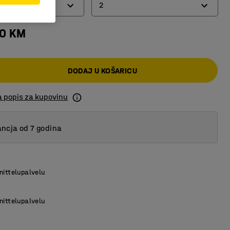
2
00 KM
2
3
DODAJ U KOŠARICU
a popis za kupovinu
ncja od 7 godina
nittelupalvelu
nittelupalvelu