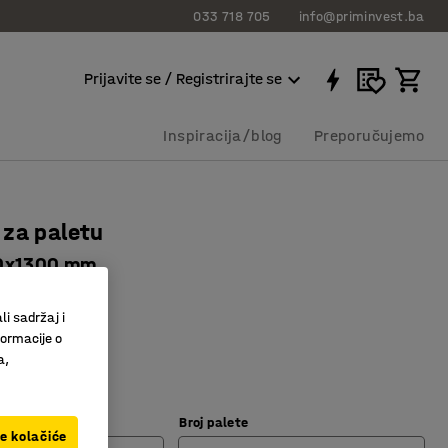
033 718 705
info@priminvest.ba
Prijavite se / Registrirajte se
Inspiracija/blog
Preporučujemo
za paletu
0x1300 mm
9651
li sadržaj i
rostora
formacije o
d prolijevanja
a,
ete
Broj palete
ve kolačiće