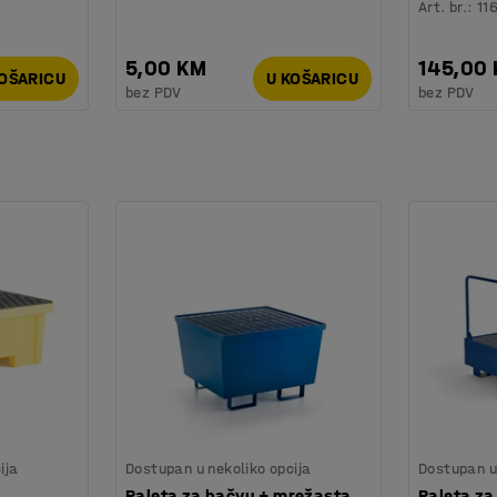
Art. br.
:
11
5,00 KM
145,00
KOŠARICU
U KOŠARICU
bez PDV
bez PDV
ija
Dostupan u nekoliko opcija
Dostupan u 
,
Paleta za bačvu + mrežasta
Paleta za