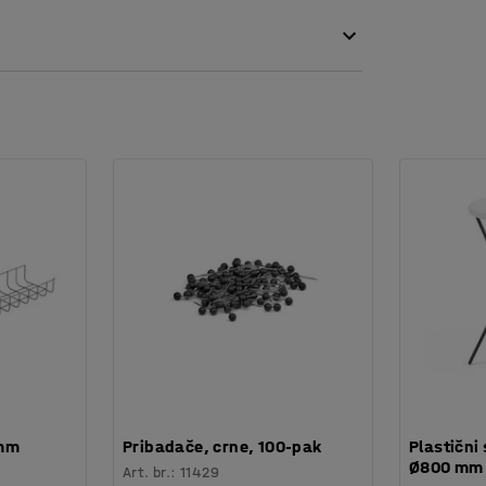
 mm
Pribadače, crne, 100-pak
Plastični 
Ø800 mm
Art. br.
:
11429