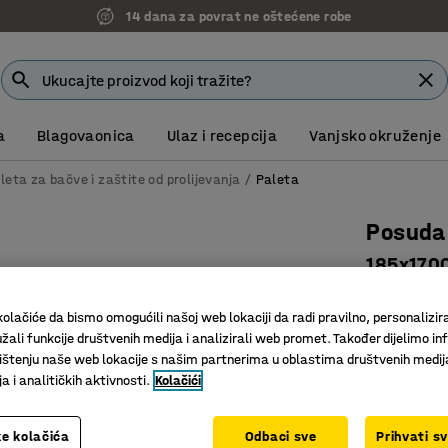
14 dana za povrat ne oštećene robe
a
Blagovaonica
Ulaz i recepcija
Vanjsko okruženje
leta za bačve i zaštite od prolijevanja
Paleta
Posuda 
185x170
Art. br.
:
25
olačiće da bismo omogućili našoj web lokaciji da radi pravilno, personalizira
Ušteda p
žali funkcije društvenih medija i analizirali web promet. Također dijelimo in
Zaštita o
štenju naše web lokacije s našim partnerima u oblastima društvenih medij
 i analitičkih aktivnosti.
Kolačići
Za EU pal
Visina (mm)
e kolačića
Odbaci sve
Prihvati s