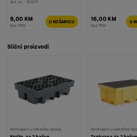
Art. br.
:
101271
9,00 KM
16,00 KM
U KOŠARICU
U 
bez PDV
bez PDV
Slični proizvodi
Dostupan u nekoliko opcija
Dostupan u nekoliko opc
Korito, za 2 bačve
Tankvana za 2 bačve