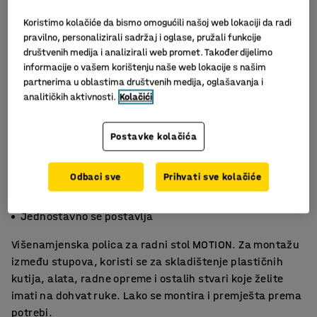
Koristimo kolačiće da bismo omogućili našoj web lokaciji da radi
pravilno, personalizirali sadržaj i oglase, pružali funkcije
društvenih medija i analizirali web promet. Također dijelimo
informacije o vašem korištenju naše web lokacije s našim
partnerima u oblastima društvenih medija, oglašavanja i
analitičkih aktivnosti.
Kolačići
Postavke kolačića
Odbaci sve
Prihvati sve kolačiće
Za pristupačno spremanje
Za montažu između stupova
Jednostavno se postavlja
Višenamjenska polica za radni stol MOTION. Za montažu
između stupova, koristi se za skladištenje plastičnih
kutija, alata, radne opreme i ostalih stvari koje želite
imati na dohvat ruke. Lako se montira i premješta prema
potrebi.