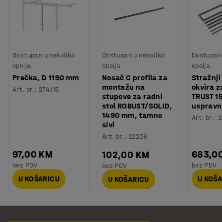
Dostupan u nekoliko
Dostupan u nekoliko
Dostupan 
opcija
opcija
opcija
Prečka, D 1190 mm
Nosač C profila za
Stražnji
montažu na
okvira z
Art. br.
:
274115
stupove za radni
TRUST 1
stol ROBUST/SOLID,
uspravn
1490 mm, tamno
Art. br.
:
2
sivi
Art. br.
:
22238
97,00 KM
683,0
102,00 KM
bez PDV
bez PDV
bez PDV
U KOŠARICU
U KOŠ
U KOŠARICU