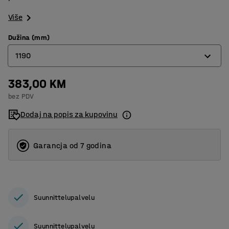
Više
Dužina (mm)
1190
383,00 KM
1190
bez PDV
1490
Dodaj na popis za kupovinu
1990
Garancja od 7 godina
Suunnittelupalvelu
Suunnittelupalvelu