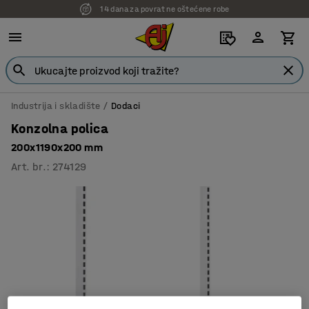
14 dana za povrat ne oštećene robe
Industrija i skladište
Dodaci
Konzolna polica
200x1190x200 mm
Art. br.
:
274129