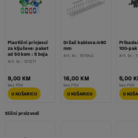
Plastični privjesci
Držač kablova:490
Pribadač
za ključeve: paket
mm
100-pak
od 50 kom : 5 boja
Art. br.
:
151042
Art. br.
:
1
Art. br.
:
101271
9,00 KM
16,00 KM
5,00 
bez PDV
bez PDV
bez PDV
U KOŠARICU
U KOŠARICU
U KOŠ
Slični proizvodi