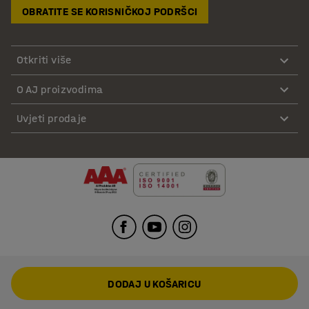
OBRATITE SE KORISNIČKOJ PODRŠCI
Otkriti više
O AJ proizvodima
Uvjeti prodaje
DODAJ U KOŠARICU