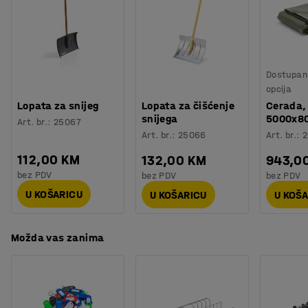
Kutija ima znak "SAND" otisnuti na prednjoj strani kutije
Procjena vremena
:
5
Min
koji se može otisnuti i u drugoj boji i znak je da se neće
Težina
:
15
kg
istrošiti. Posude za pijesak su idealne za parkirališta ili
Montaža
:
Dolazi sastavljeno
željezničke postaje.
Dostupan 
opcija
Lopata za snijeg
Lopata za čišćenje
Cerada,
snijega
5000x8
Art. br.
:
25067
Art. br.
:
25066
Art. br.
:
2
112,00 KM
132,00 KM
943,0
bez PDV
bez PDV
bez PDV
U KOŠARICU
U KOŠARICU
U KOŠ
Možda vas zanima