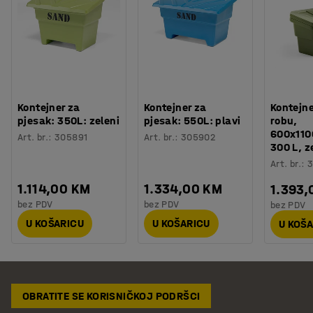
Kontejner za
Kontejner za
Kontejne
pjesak: 350L: zeleni
pjesak: 550L: plavi
robu,
600x11
Art. br.
:
305891
Art. br.
:
305902
300 L, z
Art. br.
:
3
1.114,00 KM
1.334,00 KM
1.393,
bez PDV
bez PDV
bez PDV
U KOŠARICU
U KOŠARICU
U KOŠ
OBRATITE SE KORISNIČKOJ PODRŠCI