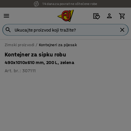
14 dana za povrat ne oštećene robe
7 godina garancije
Zimski proizvodi
Kontejneri za pijesak
Kontejner za sipku robu
490x1010x610 mm, 200 L, zelena
Art. br.
:
307111