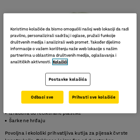
Koristimo kolačiće da bismo omogućili našoj web lokaciji da radi
pravilno, personalizirali sadržaj i oglase, pružali funkcije
društvenih medija i analizirali web promet. Također dijelimo
informacije o vašem korištenju naše web lokacije s našim
partnerima u oblastima društvenih medija, oglašavanja i
analitičkih aktivnosti.
Kolačići
Slični proizvodi
Postavke kolačića
Odbaci sve
Prihvati sve kolačiće
Sprječava sadržaj od smrzavanja
Izrađena od reciklirane plastike
Šarke ne hrđaju
Povoljna i ekološki prihvatljiva kutija za pijesak čvrste