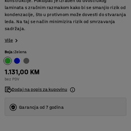
konstrukcije. Poklopac je izrađen od dvostrukog
laminata s zračnim razmakom kako bi se smanjio rizik od
kondenzacije, što u protivnom može dovesti do stvaranja
leda. Na taj se način minimizira rizik od smrzavanja
sadržaja.
Više
Boja
:
Zelena
1.131,00 KM
bez PDV
Dodaj na popis za kupovinu
Garancja od 7 godina