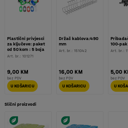
Plastični privjesci
Držač kablova:490
Pribadač
za ključeve: paket
mm
100-pak
od 50 kom : 5 boja
Art. br.
:
151042
Art. br.
:
1
Art. br.
:
101271
9,00 KM
16,00 KM
5,00 
bez PDV
bez PDV
bez PDV
U KOŠARICU
U KOŠARICU
U KOŠ
Slični proizvodi