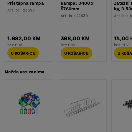
Pristupna rampa
Rampa: D400 x
Zatezni
Težina
:
77,6
kg
Š760mm
kg, D 5
Art. br.
:
23597
Montaža
:
Dolazi nesastavljeno
Art. br.
:
22630
Art. br.
:
1.692,00 KM
368,00 KM
14,00
bez PDV
bez PDV
bez PDV
U KOŠARICU
U KOŠARICU
U KOŠ
Možda vas zanima