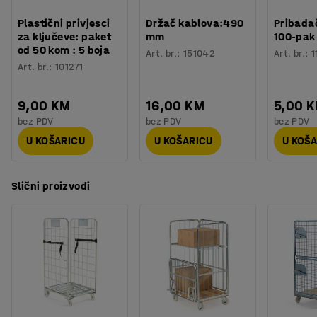
Plastični privjesci
Držač kablova:490
Pribadač
za ključeve: paket
mm
100-pak
od 50 kom : 5 boja
Art. br.
:
151042
Art. br.
:
1
Art. br.
:
101271
9,00 KM
16,00 KM
5,00 
bez PDV
bez PDV
bez PDV
U KOŠARICU
U KOŠARICU
U KOŠ
Slični proizvodi