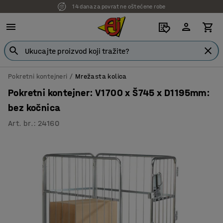
14 dana za povrat ne oštećene robe
7 godina garancije
Pokretni kontejneri
Mrežasta kolica
Pokretni kontejner: V1700 x Š745 x D1195mm:
bez kočnica
Art. br.
:
24160