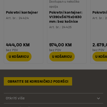
Dostupan u nekoliko
opcija
Pokretni kontejner
Pokretni kontejner:
Pokretni
V1390xŠ675xD830
Art. br.
:
24424
Art. br.
:
2
mm: bez kočnice
Art. br.
:
24425
444,00 KM
974,00 KM
2.679
bez PDV
bez PDV
bez PDV
U KOŠARICU
U KOŠARICU
U KOŠ
OBRATITE SE KORISNIČKOJ PODRŠCI
Otkriti više