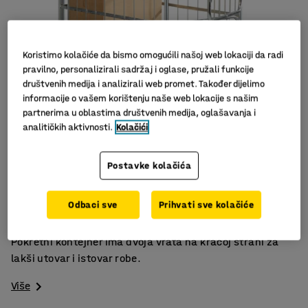
Koristimo kolačiće da bismo omogućili našoj web lokaciji da radi
pravilno, personalizirali sadržaj i oglase, pružali funkcije
društvenih medija i analizirali web promet. Također dijelimo
informacije o vašem korištenju naše web lokacije s našim
partnerima u oblastima društvenih medija, oglašavanja i
analitičkih aktivnosti.
Kolačići
Slični proizvodi
Postavke kolačića
Robustan i prikladan za korištenje u teškim uvjetima
Lako okretni kotači olakšavaju upravljanje
Odbaci sve
Prihvati sve kolačiće
Dvoja vrata na kraćoj strani olakšavaju utovar
Pokretni kontejner ima dvoja vrata na kraćoj strani za
lakši utovar i istovar robe.
Više