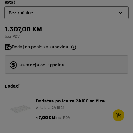
Kotač
Bez kočnice
1.307,00 KM
Bez kočnice
bez PDV
S kočnicom
Dodaj na popis za kupovinu
Garancja od 7 godina
Dodaci
Dodatna polica za 24160 od žice
Art. br.: 241621
47,00 KM
bez PDV