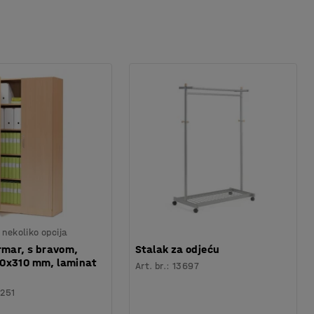
nekoliko opcija
rmar, s bravom,
Stalak za odjeću
0x310 mm, laminat
Art. br.
:
13697
7251