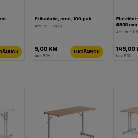
 mm
Pribadače, crne, 100-pak
Plastični 
Ø800 mm
Art. br.
:
11429
Art. br.
:
11
5,00 KM
145,00
KOŠARICU
U KOŠARICU
bez PDV
bez PDV