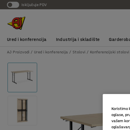
Isključuje PDV
Ured i konferencija
Industrija i skladište
Garderob
AJ Proizvodi
Ured i konferencija
Stolovi
Konferencijski stolovi
Koristimo k
oglase, pru
vašem kori
oglašavanja