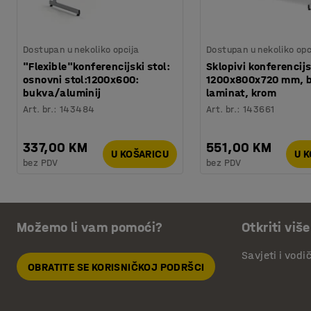
Dostupan u nekoliko opcija
Dostupan u nekoliko opc
"Flexible"konferencijski stol:
Sklopivi konferencijs
osnovni stol:1200x600:
1200x800x720 mm, bi
bukva/aluminij
laminat, krom
Art. br.
:
143484
Art. br.
:
143661
337,00 KM
551,00 KM
U KOŠARICU
U 
bez PDV
bez PDV
Možemo li vam pomoći?
Otkriti više
Savjeti i vodi
OBRATITE SE KORISNIČKOJ PODRŠCI