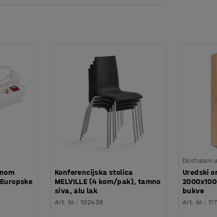
m stolovima. Na primjer, stolovi se mogu
l ima izuzetno veliku ploču i idealan je za rad
Dostupan u 
žnom
Konferencijska stolica
Uredski o
 Europske
MELVILLE (4 kom/pak), tamno
2000x100
siva, alu lak
bukve
Art. br.
:
102436
Art. br.
:
11