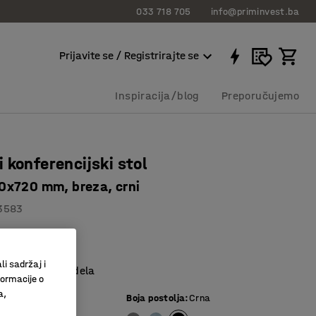
033 718 705
info@priminvest.ba
Prijavite se / Registrirajte se
Inspiracija/blog
Preporučujemo
 konferencijski stol
x720 mm, breza, crni
3583
tol
 laminat
li sadržaj i
 u nekoliko modela
formacije o
a,
e ploče
:
Breza
Boja postolja
:
Crna