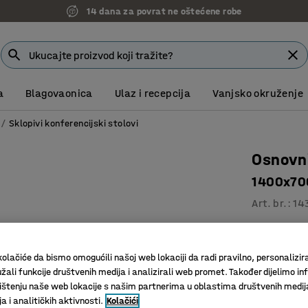
14 dana za povrat ne oštećene robe
a
Blagovaonica
Ulaz i recepcija
Vanjsko okruženje
Sklopivi konferencijski stolovi
Osnovni
1400x700
Art. br.
:
14
Sklopiv s
Izdržljiv
olačiće da bismo omogućili našoj web lokaciji da radi pravilno, personalizira
Dostupno
žali funkcije društvenih medija i analizirali web promet. Također dijelimo in
štenju naše web lokacije s našim partnerima u oblastima društvenih medij
Boja površin
 i analitičkih aktivnosti.
Kolačići