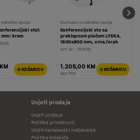
nekoliko opcija
Dostupan u nekoliko opcija
onferencijski stol:
Konferencijski sto sa
 mm: krom
preklopnom pločom LYKKA,
1600x800 mm, crna/orah
3401
Art. br.
:
190019
 KM
1.205,00 KM
U KOŠARICU
U KOŠARICU
bez PDV
Uvjeti prodaje
Uvjeti prodaje
Politika privatnosti
Uvjeti kampanje i natjecanja
Politika kolačića