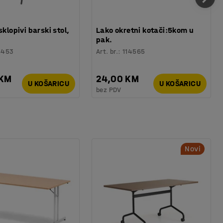
sklopivi barski stol,
Lako okretni kotači:5kom u
pak.
6453
Art. br.
:
114565
 KM
24,00 KM
U KOŠARICU
U KOŠARICU
bez PDV
Novi