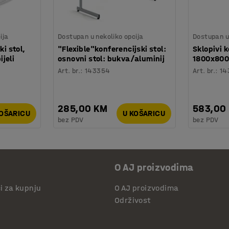
ija
Dostupan u nekoliko opcija
Dostupan u 
ki stol,
"Flexible"konferencijski stol:
Sklopivi k
jeli
osnovni stol: bukva/aluminij
1800x800
Art. br.
:
143354
Art. br.
:
14
285,00 KM
583,00
KOŠARICU
U KOŠARICU
bez PDV
bez PDV
O AJ proizvodima
či za kupnju
O AJ proizvodima
Održivost