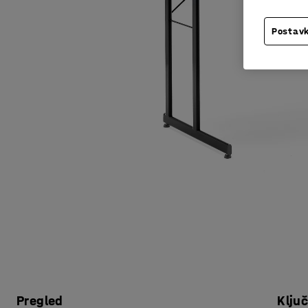
Postavk
Pregled
Klju