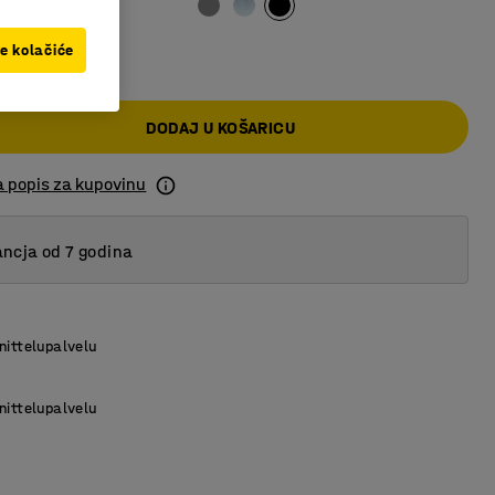
 KM
ve kolačiće
DODAJ U KOŠARICU
a popis za kupovinu
ncja od 7 godina
nittelupalvelu
nittelupalvelu