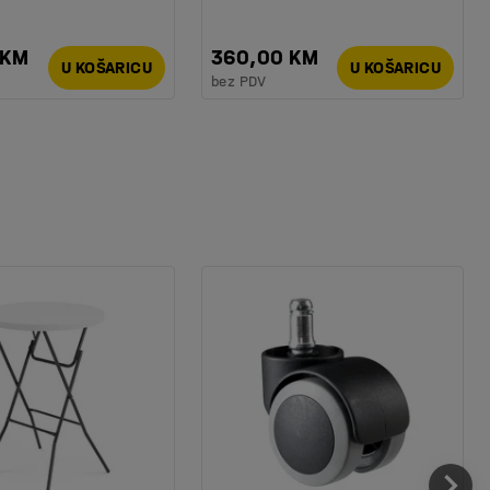
 KM
360,00 KM
U KOŠARICU
U KOŠARICU
bez PDV