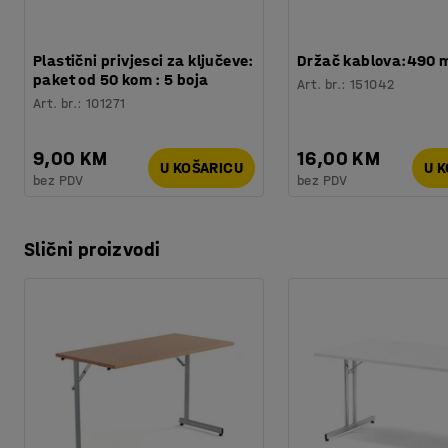
Plastični privjesci za ključeve:
Držač kablova:490
paket od 50 kom : 5 boja
Art. br.
:
151042
Art. br.
:
101271
9,00 KM
16,00 KM
U KOŠARICU
U 
bez PDV
bez PDV
Slični proizvodi