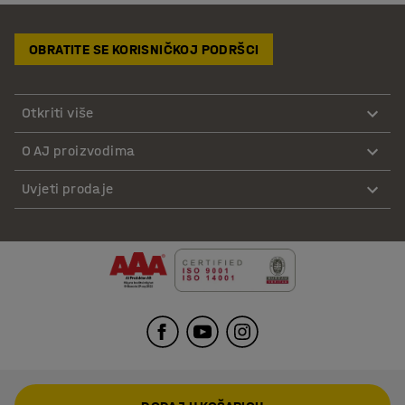
OBRATITE SE KORISNIČKOJ PODRŠCI
Otkriti više
O AJ proizvodima
Uvjeti prodaje