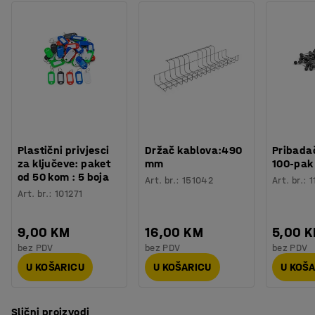
Plastični privjesci
Držač kablova:490
Pribadač
za ključeve: paket
mm
100-pak
od 50 kom : 5 boja
Art. br.
:
151042
Art. br.
:
1
Art. br.
:
101271
9,00 KM
16,00 KM
5,00 
bez PDV
bez PDV
bez PDV
U KOŠARICU
U KOŠARICU
U KOŠ
Slični proizvodi