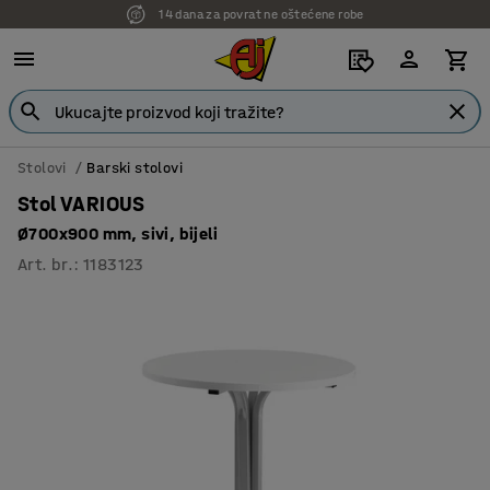
14 dana za povrat ne oštećene robe
7 godina garancije
Stolovi
Barski stolovi
Stol VARIOUS
Ø700x900 mm, sivi, bijeli
Art. br.
:
1183123