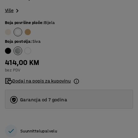
Više
Boja površine ploče
:
Bijela
Boja postolja
:
Siva
414,00 KM
bez PDV
Dodaj na popis za kupovinu
Garancja od 7 godina
Suunnittelupalvelu