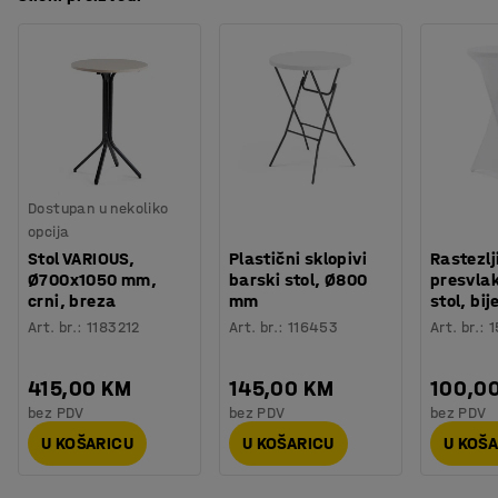
Dostupan u nekoliko
opcija
Stol VARIOUS,
Plastični sklopivi
Rastezlj
Ø700x1050 mm,
barski stol, Ø800
presvlak
crni, breza
mm
stol, bij
Art. br.
:
1183212
Art. br.
:
116453
Art. br.
:
1
415,00 KM
145,00 KM
100,0
bez PDV
bez PDV
bez PDV
U KOŠARICU
U KOŠARICU
U KOŠ