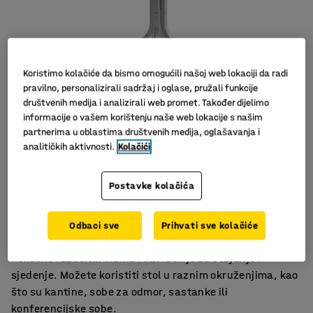
Koristimo kolačiće da bismo omogućili našoj web lokaciji da radi
pravilno, personalizirali sadržaj i oglase, pružali funkcije
društvenih medija i analizirali web promet. Također dijelimo
informacije o vašem korištenju naše web lokacije s našim
partnerima u oblastima društvenih medija, oglašavanja i
analitičkih aktivnosti.
Kolačići
Slični proizvodi
Za sobe za sastanke, rad i blagovaonicu
Postavke kolačića
Odgovara mnogim mjestima
Jednostavno i elegantno
Odbaci sve
Prihvati sve kolačiće
Višenamjenski stol dizajniran u AJ. Stol je dostupan u
nekoliko različitih visina i savršen je za stajanje i
sjedenje. Možete koristiti stol u raznim okruženjima, kao
što su kantine, sobe za odmor, sastanke ili
konferencijske sobe.