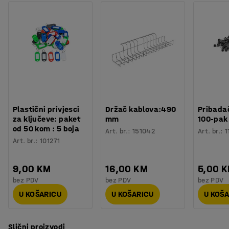
Plastični privjesci
Držač kablova:490
Pribadač
za ključeve: paket
mm
100-pak
od 50 kom : 5 boja
Art. br.
:
151042
Art. br.
:
1
Art. br.
:
101271
9,00 KM
16,00 KM
5,00 
bez PDV
bez PDV
bez PDV
U KOŠARICU
U KOŠARICU
U KOŠ
Slični proizvodi