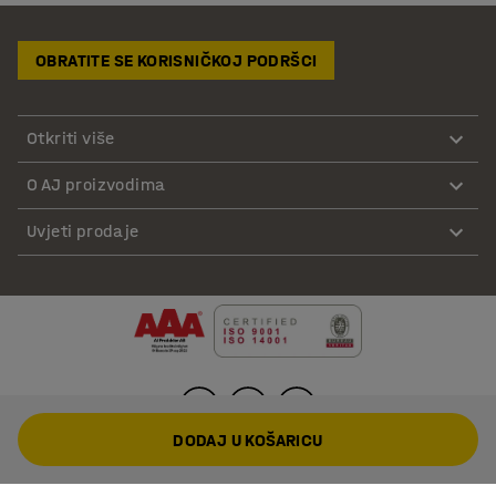
OBRATITE SE KORISNIČKOJ PODRŠCI
Otkriti više
O AJ proizvodima
Uvjeti prodaje
DODAJ U KOŠARICU