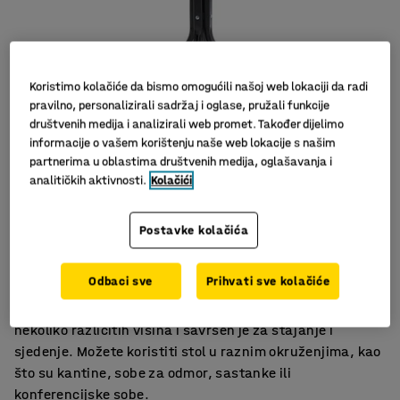
Koristimo kolačiće da bismo omogućili našoj web lokaciji da radi
pravilno, personalizirali sadržaj i oglase, pružali funkcije
društvenih medija i analizirali web promet. Također dijelimo
informacije o vašem korištenju naše web lokacije s našim
partnerima u oblastima društvenih medija, oglašavanja i
analitičkih aktivnosti.
Kolačići
Slični proizvodi
Za sobe za sastanke, rad i blagovaonicu
Postavke kolačića
Odgovara mnogim mjestima
Jednostavno i elegantno
Odbaci sve
Prihvati sve kolačiće
Višenamjenski stol dizajniran u AJ. Stol je dostupan u
nekoliko različitih visina i savršen je za stajanje i
sjedenje. Možete koristiti stol u raznim okruženjima, kao
što su kantine, sobe za odmor, sastanke ili
konferencijske sobe.