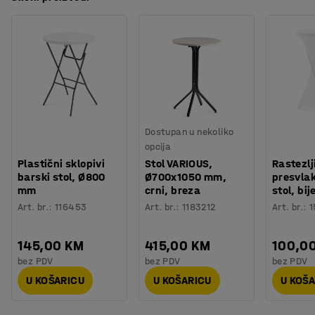
Dostupan u nekoliko
opcija
Plastični sklopivi
Stol VARIOUS,
Rastezlj
barski stol, Ø800
Ø700x1050 mm,
presvlak
mm
crni, breza
stol, bij
Art. br.
:
116453
Art. br.
:
1183212
Art. br.
:
1
145,00 KM
415,00 KM
100,0
bez PDV
bez PDV
bez PDV
U KOŠARICU
U KOŠARICU
U KOŠ