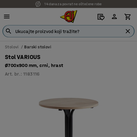
14 dana za povrat ne oštećene robe
Stolovi
Barski stolovi
Stol VARIOUS
Ø700x900 mm, crni, hrast
Art. br.
:
1183116