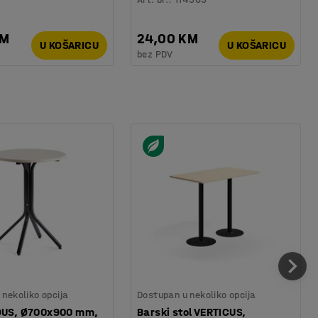
KM
24,00 KM
U KOŠARICU
U KOŠARICU
bez PDV
nekoliko opcija
Dostupan u nekoliko opcija
IOUS, Ø700x900 mm,
Barski stol VERTICUS,