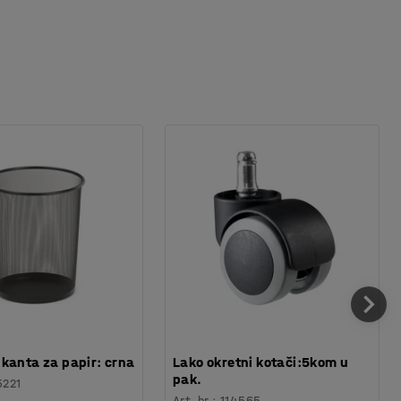
kanta za papir: crna
Lako okretni kotači:5kom u
pak.
5221
Art. br.
:
114565