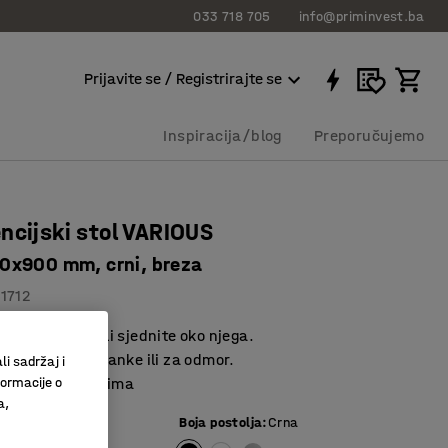
033 718 705
info@priminvest.ba
Prijavite se / Registrirajte se
Inspiracija/blog
Preporučujemo
ncijski stol VARIOUS
x900 mm, crni, breza
81712
stol za stajati ili sjednite oko njega.
a sobe za sastanke ili za odmor.
li sadržaj i
 mnogim mjestima
formacije o
a,
e ploče
:
Breza
Boja postolja
:
Crna