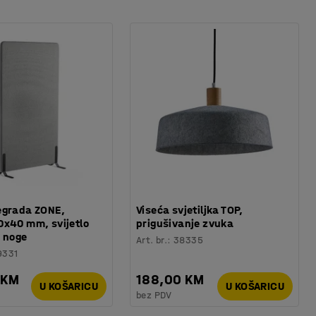
egrada ZONE,
Viseća svjetiljka TOP,
x40 mm, svijetlo
prigušivanje zvuka
. noge
Art. br.
:
38335
9331
 KM
188,00 KM
U KOŠARICU
U KOŠARICU
bez PDV