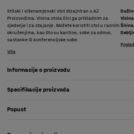
Stilski i višenamjenski stol dizajniran u AJ
Dužin
Proizvodima. Visina stola čini ga prikladnim za
Visina
sjedenje i za stajanje. Možete koristiti stol u raznim
Širina
okruženjima, kao što su kantine, sobe za odmor,
sastanke ili konferencijske sobe.
Pogled
Više
Informacije o proizvodu
Stvorite povezano radno mjesto u kojem svaka prostorija ima 
Specifikacije proizvoda
unutar AJ Proizvoda i potpuno je jedinstven u seriji AJ Proi
većini prostorija i može se kombinirati s različitim vrstama
Dužina
:
1800
mm
Popust
Visina
:
900
mm
Stol se može koristiti u raznim okruženjima i pogodan je za
Širina
:
800
mm
nenajavljenih sastanaka do klasičnog sjedećeg sastanka u
Debljina površine ploče
:
25
mm
Ispis stranice
površina od laminata čini ga prikladnom i za kantinu ili s
Površina ploče
:
Pravokutna
ogrebotine i vlagu,lako se čisti. Odaberite između dvije raz