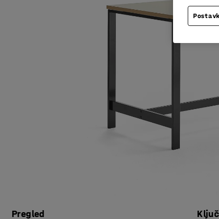
Postavk
Pregled
Klju