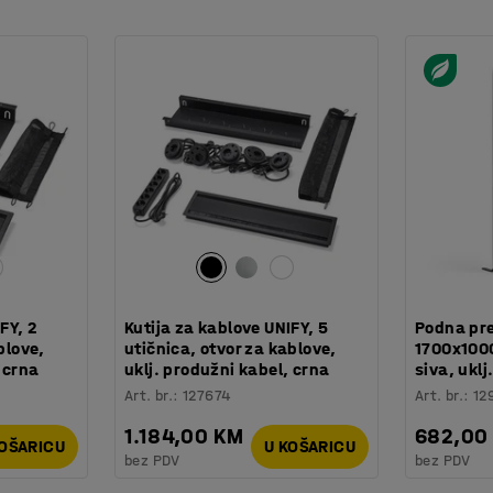
a kako bi se slagao s ostalim namještajem iz
FY, 2
Kutija za kablove UNIFY, 5
Podna pr
blove,
utičnica, otvor za kablove,
1700x1000
 crna
uklj. produžni kabel, crna
siva, uklj
Art. br.
:
127674
Art. br.
:
12
1.184,00 KM
682,00
KOŠARICU
U KOŠARICU
bez PDV
bez PDV