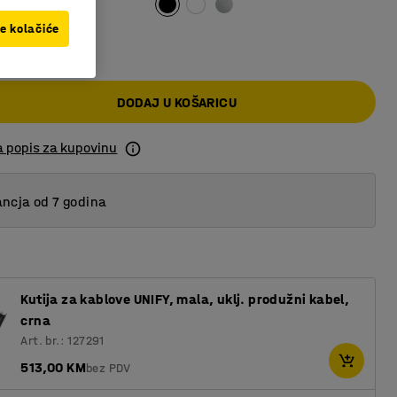
ve kolačiće
 KM
DODAJ U KOŠARICU
a popis za kupovinu
ncja od 7 godina
Kutija za kablove UNIFY, mala, uklj. produžni kabel,
crna
Art. br.: 127291
513,00 KM
bez PDV