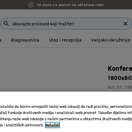
14 dana za povrat ne oštećene robe
a
Blagovaonica
Ulaz i recepcija
Vanjsko okruženje
Konfere
1800x800
Art. br.
:
11
Koristite 
Savršen z
olačiće da bismo omogućili našoj web lokaciji da radi pravilno, personalizira
Odgovara
žali funkcije društvenih medija i analizirali web promet. Također dijelimo in
štenju naše web lokacije s našim partnerima u oblastima društvenih medij
Boja površin
 i analitičkih aktivnosti.
Kolačići