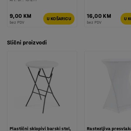
9,00 KM
16,00 KM
U KOŠARICU
U 
bez PDV
bez PDV
Slični proizvodi
Plastični sklopivi barski stol,
Rastezljiva presvlak