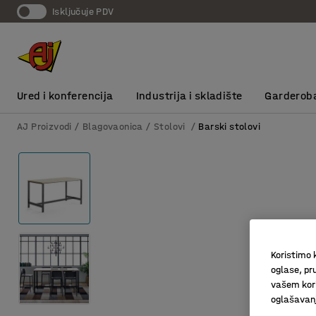
Isključuje PDV
Ured i konferencija
Industrija i skladište
Garderob
AJ Proizvodi
Blagovaonica
Stolovi
Barski stolovi
Koristimo k
oglase, pru
vašem kori
oglašavanja