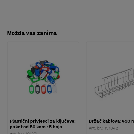
Možda vas zanima
Plastični privjesci za ključeve:
Držač kablova:490
paket od 50 kom : 5 boja
Art. br.
:
151042
Art. br.
:
101271