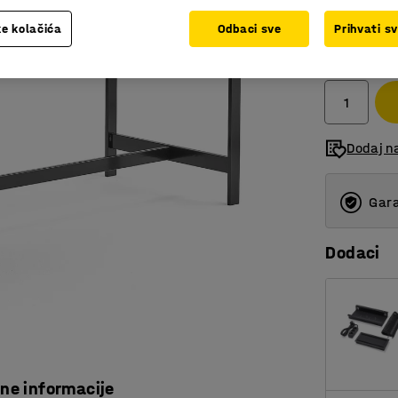
e kolačića
Odbaci sve
Prihvati s
943,00
bez PDV
Dodaj n
Gara
Dodaci
čne informacije