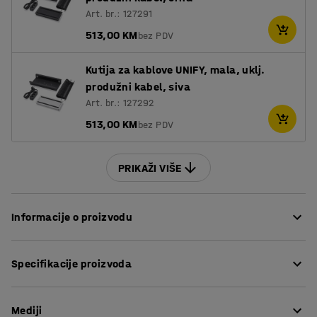
Art. br.: 127291
513,00 KM
bez PDV
Kutija za kablove UNIFY, mala, uklj.
produžni kabel, siva
Art. br.: 127292
513,00 KM
bez PDV
PRIKAŽI VIŠE
Informacije o proizvodu
Ovaj konferencijski stol ima bezvremenski dizajn idealan
Specifikacije proizvoda
za moderne urede. Jednostavnost stola čini ga
savršenom polaznom točkom za opremanje sobe budući
Dužina
:
2400
mm
da se uklapa s većinom konferencijskih stolica.
Mediji
Visina
:
740
mm