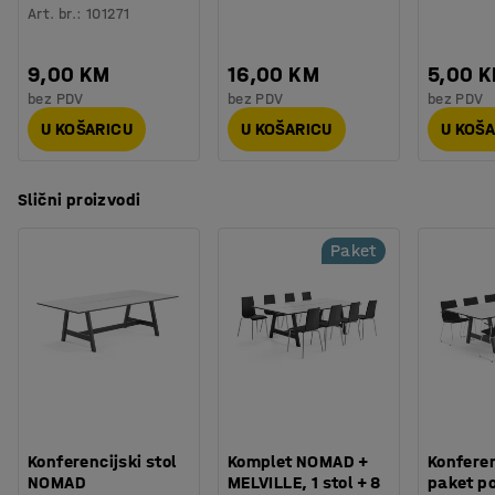
Art. br.
:
101271
9,00 KM
16,00 KM
5,00 
bez PDV
bez PDV
bez PDV
U KOŠARICU
U KOŠARICU
U KOŠ
Slični proizvodi
Paket
Konferencijski stol
Komplet NOMAD +
Konferen
NOMAD
MELVILLE, 1 stol + 8
paket p