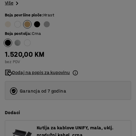
Više
Boja površine ploče
:
Hrast
Boja postolja
:
Crna
1.520,00 KM
bez PDV
Dodaj na popis za kupovinu
Garancja od 7 godina
Dodaci
Kutija za kablove UNIFY, mala, uklj.
produžni kabel, crna