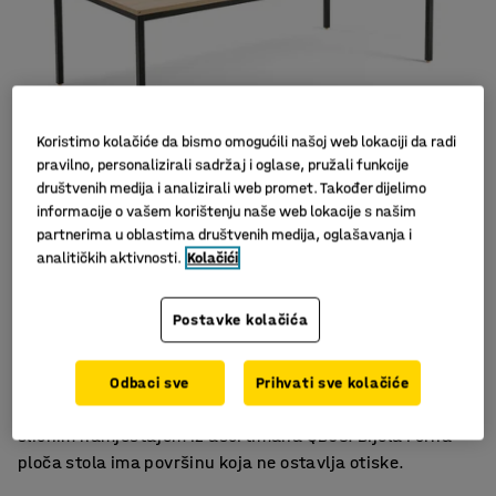
Koristimo kolačiće da bismo omogućili našoj web lokaciji da radi
pravilno, personalizirali sadržaj i oglase, pružali funkcije
društvenih medija i analizirali web promet. Također dijelimo
informacije o vašem korištenju naše web lokacije s našim
partnerima u oblastima društvenih medija, oglašavanja i
Slični proizvodi
analitičkih aktivnosti.
Kolačići
Minimalistički skandinavski dizajn
Idealno za moderne urede
Postavke kolačića
Izdržljiva ploča od laminata
Konferencijski stol jednostavnog skandinavskog dizajna,
Odbaci sve
Prihvati sve kolačiće
s ravnom pločom i nogama. Idealno za kombiniranje sa
sličnim namještajem iz asortimana QBUS. Bijela i crna
ploča stola ima površinu koja ne ostavlja otiske.