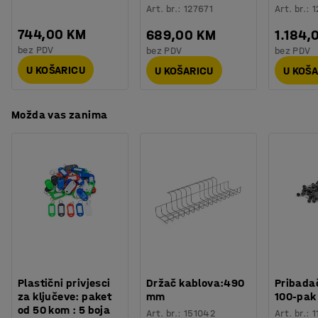
Art. br.
:
127671
Art. br.
:
1
744,00 KM
689,00 KM
1.184,
bez PDV
bez PDV
bez PDV
U KOŠARICU
U KOŠARICU
U KOŠ
Možda vas zanima
Plastični privjesci
Držač kablova:490
Pribadač
za ključeve: paket
mm
100-pak
od 50 kom : 5 boja
Art. br.
:
151042
Art. br.
:
1