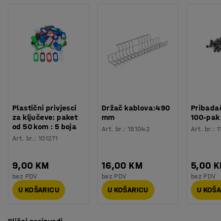
Plastični privjesci
Držač kablova:490
Pribadač
za ključeve: paket
mm
100-pak
od 50 kom : 5 boja
Art. br.
:
151042
Art. br.
:
1
Art. br.
:
101271
9,00 KM
16,00 KM
5,00 
bez PDV
bez PDV
bez PDV
U KOŠARICU
U KOŠARICU
U KOŠ