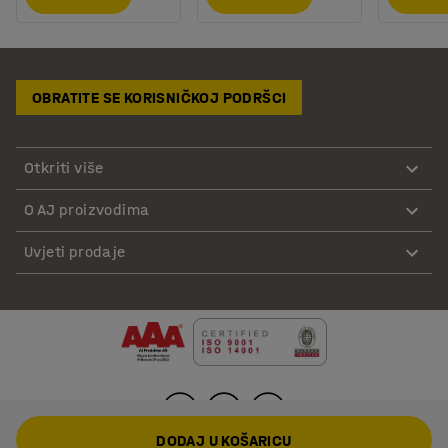
OBRATITE SE KORISNIČKOJ PODRŠCI
Otkriti više
O AJ proizvodima
Uvjeti prodaje
DODAJ U KOŠARICU