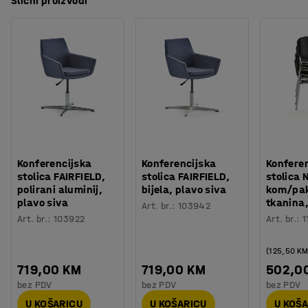
Slični proizvodi
Konferencijska
Konferencijska
Konfere
stolica FAIRFIELD,
stolica FAIRFIELD,
stolica 
polirani aluminij,
bijela, plavo siva
kom/pak
plavo siva
tkanina
Art. br.
:
103942
Art. br.
:
103922
Art. br.
:
1
(125,50 K
719,00 KM
719,00 KM
502,0
bez PDV
bez PDV
bez PDV
U KOŠARICU
U KOŠARICU
U KOŠ