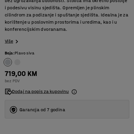
bez ugrožavanja udobnosti. Stolica ima okretno postolje
i podesivu visinu sjedišta. Opremljen je plinskim
cilindrom za podizanje i spuštanje sjedišta. Idealna je za
korištenje u poslovnim prostorima i uredima, kao i u
konferencijskim dvoranama.
Više
Boja
:
Plavo siva
719,00 KM
bez PDV
Dodaj na popis za kupovinu
Garancja od 7 godina