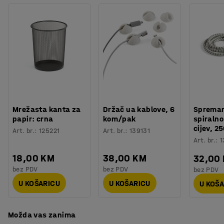
namještajem. Na primjer, idealno se slaže s uredskom
Boja postolja
:
Crna
stolicom Lancaster koja dolazi u istoj paleti boja.
Materijal postolja
:
Aluminij
Nosivost
:
110
kg
Tanko zvjezdasto postolje je izrađeno od izdržljivog
Potreban broj osoba
:
1
aluminija, a stolica je opremljena plinskim cilindrom za
Procjena vremena
:
10
Min
podizanje i spuštanje visine sjedišta.
Težina
:
13,5
kg
Montaža
:
Dolazi nesastavljeno
Testirano
:
EN 16139:2013+AC:2013
Mrežasta kanta za
Držač ua kablove, 6
Spreman
papir: crna
kom/pak
spiraln
cijev, 
Art. br.
:
125221
Art. br.
:
139131
Art. br.
:
1
18,00 KM
38,00 KM
32,00
bez PDV
bez PDV
bez PDV
U KOŠARICU
U KOŠARICU
U KOŠ
Možda vas zanima