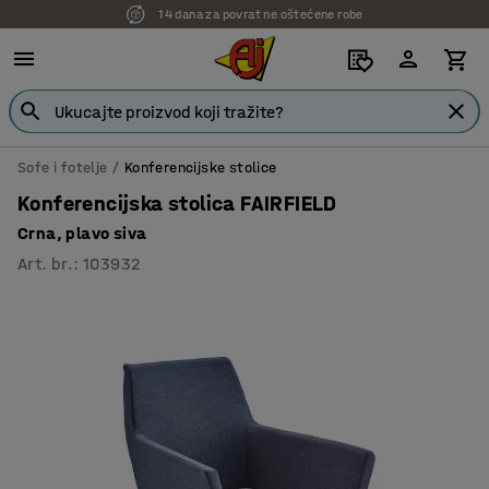
14 dana za povrat ne oštećene robe
7 godina garancije
Sofe i fotelje
Konferencijske stolice
Konferencijska stolica FAIRFIELD
Crna, plavo siva
Art. br.
:
103932