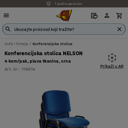
7 godina garancije
Sofe i fotelje
Konferencijske stolice
Konferencijska stolica NELSON
4 kom/pak, plava tkanina, crna
Prikaži u AR
Art. br.
:
116614