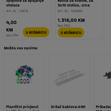
Spojnice za spajanje
Kolica za stolice, za
Montaža
:
Dolazi sastavljeno
stolaca
3x10 stolica, crna
Testirano
:
EN 16139:2013
Art. br.
:
11878
Art. br.
:
125889
1.316,00 KM
4,00
bez PDV
KM
U KOŠARICU
U KOŠARICU
bez PDV
Možda vas zanima
Plastični privjesci
Držač kablova:490
Pribadač