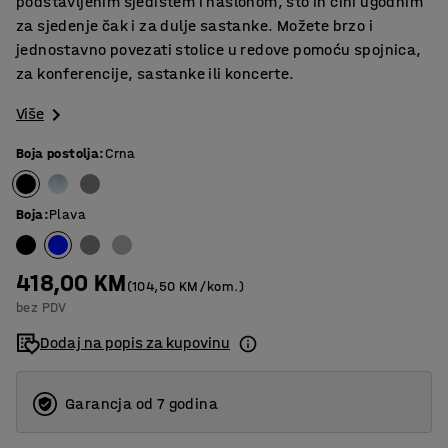
podstavljenim sjedištem i naslonom, što ih čini ugodnim
za sjedenje čak i za dulje sastanke. Možete brzo i
jednostavno povezati stolice u redove pomoću spojnica,
za konferencije, sastanke ili koncerte.
Više
Boja postolja
:
Crna
Boja
:
Plava
418,00 KM
(104,50 KM/kom.)
bez PDV
Dodaj na popis za kupovinu
Garancja od 7 godina