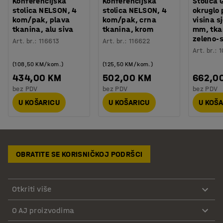
Konferencijska
Konferencijska
Stolica
stolica NELSON, 4
stolica NELSON, 4
okruglo 
kom/pak, plava
kom/pak, crna
visina s
tkanina, alu siva
tkanina, krom
mm, tka
zeleno-
Art. br.
:
116613
Art. br.
:
116622
Art. br.
:
1
(108,50 KM/kom.)
(125,50 KM/kom.)
434,00 KM
502,00 KM
662,0
bez PDV
bez PDV
bez PDV
U KOŠARICU
U KOŠARICU
U KOŠ
OBRATITE SE KORISNIČKOJ PODRŠCI
Otkriti više
O AJ proizvodima