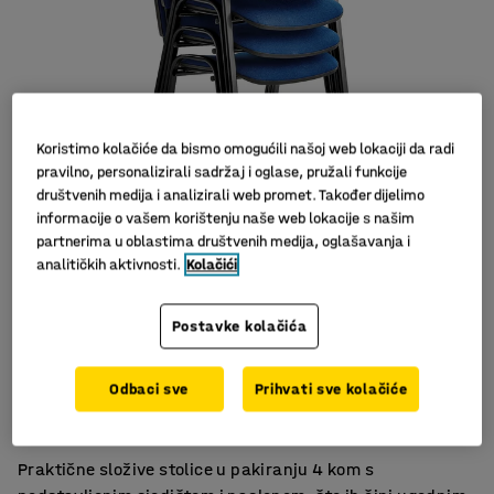
Koristimo kolačiće da bismo omogućili našoj web lokaciji da radi
pravilno, personalizirali sadržaj i oglase, pružali funkcije
društvenih medija i analizirali web promet. Također dijelimo
informacije o vašem korištenju naše web lokacije s našim
Slični proizvodi
partnerima u oblastima društvenih medija, oglašavanja i
analitičkih aktivnosti.
Kolačići
Postavke kolačića
Spojive
Odbaci sve
Prihvati sve kolačiće
Složive
4 komada u pakiranju
Praktične složive stolice u pakiranju 4 kom s