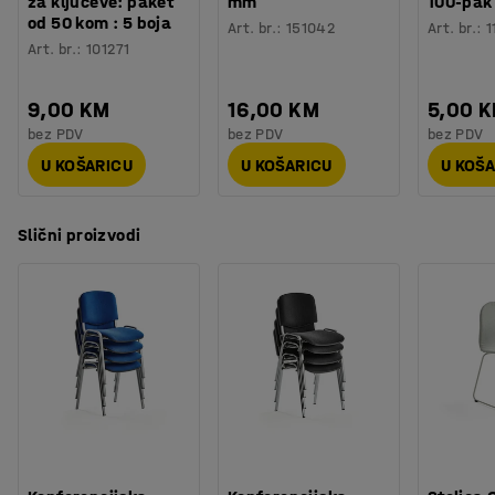
za ključeve: paket
mm
100-pak
od 50 kom : 5 boja
Art. br.
:
151042
Art. br.
:
1
Art. br.
:
101271
9,00 KM
16,00 KM
5,00 
bez PDV
bez PDV
bez PDV
U KOŠARICU
U KOŠARICU
U KOŠ
Slični proizvodi