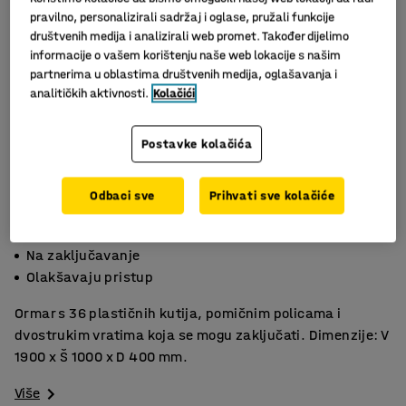
pravilno, personalizirali sadržaj i oglase, pružali funkcije
društvenih medija i analizirali web promet. Također dijelimo
informacije o vašem korištenju naše web lokacije s našim
partnerima u oblastima društvenih medija, oglašavanja i
analitičkih aktivnosti.
Kolačići
Postavke kolačića
Odbaci sve
Prihvati sve kolačiće
Podesive police
Na zaključavanje
Olakšavaju pristup
Ormar s 36 plastičnih kutija, pomičnim policama i
dvostrukim vratima koja se mogu zaključati. Dimenzije: V
1900 x Š 1000 x D 400 mm.
Više