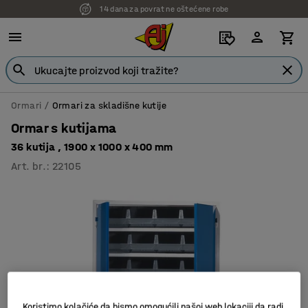
14 dana za povrat ne oštećene robe
Ormari
Ormari za skladišne kutije
Ormar s kutijama
36 kutija , 1900 x 1000 x 400 mm
Art. br.
:
22105
Koristimo kolačiće da bismo omogućili našoj web lokaciji da radi