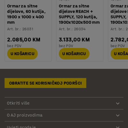
Ormar za sitne
Ormar za sitne
Ormar za
dijelove, 60 kutija,
dijelove REACH +
dijelove
1900 x 1000 x 400
SUPPLY, 120 kutija,
SUPPLY, 
mm
1900x1020x500 mm
1900x1
Art. br.
:
26031
Art. br.
:
26034
Art. br.
:
2
2.085,00 KM
3.133,00 KM
2.782
bez PDV
bez PDV
bez PDV
U KOŠARICU
U KOŠARICU
U KOŠ
OBRATITE SE KORISNIČKOJ PODRŠCI
Otkriti više
O AJ proizvodima
Uvjeti prodaje