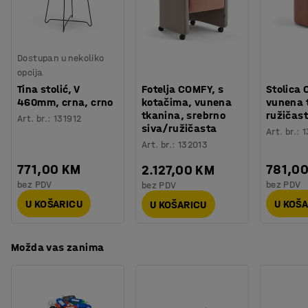
ozljede leđa.
Izdržljivost
:
100000
Md
COMFY ima integrirane naslone za ruke koji pružaju
Potreban broj osoba
:
1
potporu vašim rukama - što je izuzetno važno ako je
Procjena vremena
:
15
Min
koristite dulje vrijeme.
Dostupan u nekoliko
Težina
:
36
kg
opcija
Montaža
:
Dolazi nesastavljeno
Podnožje naslonjača COMFY u obliku potkove olakšava
Tina stolić, V
Fotelja COMFY, s
Stolica
Testirano
:
EN 16139
pristup podu za lako čišćenje.
460mm, crna, crno
kotačima, vunena
vunena 
tkanina, srebrno
ružičas
Fotelja COMFY je presvučena izdržljivom vunenom
Art. br.
:
131912
siva/ružičasta
Art. br.
:
1
tkaninom koja udovoljava Möbelfakta zahtjevima
Art. br.
:
132013
(švedski sustav referenciranja i označavanja
namještaja).
771,00 KM
781,0
2.127,00 KM
bez PDV
bez PDV
bez PDV
U KOŠARICU
U KOŠ
U KOŠARICU
Možda vas zanima