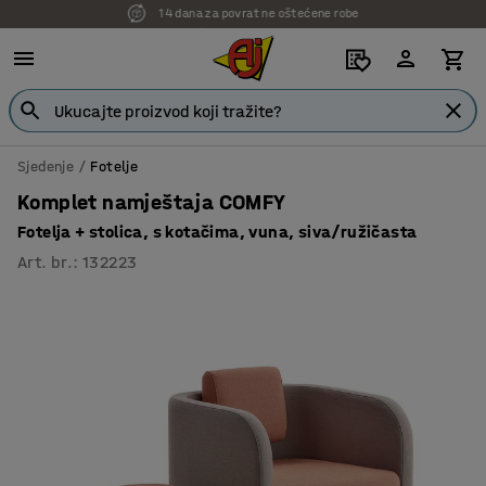
7 godina garancije
Sjedenje
Fotelje
Komplet namještaja COMFY
Fotelja + stolica, s kotačima, vuna, siva/ružičasta
Art. br.
:
132223