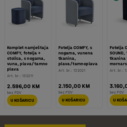
Komplet namještaja
Fotelja COMFY, s
Fotelja 
COMFY, fotelja +
nogama, vunena
SOUND, 1
stolica, s nogama,
tkanina,
tkanina
vuna, plava/tamno
plava/tamnoplava
mornars
plava
Art. br.
:
132021
Art. br.
:
1
Art. br.
:
132211
2.150,00 KM
3.160,
2.596,00 KM
bez PDV
bez PDV
bez PDV
U KOŠARICU
U KOŠ
U KOŠARICU