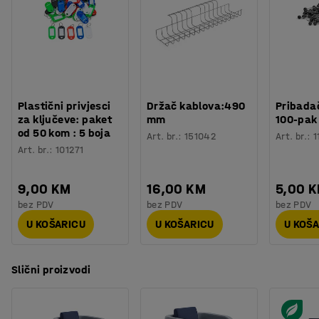
Plastični privjesci
Držač kablova:490
Pribadač
za ključeve: paket
mm
100-pak
od 50 kom : 5 boja
Art. br.
:
151042
Art. br.
:
1
Art. br.
:
101271
9,00 KM
16,00 KM
5,00 
bez PDV
bez PDV
bez PDV
U KOŠARICU
U KOŠARICU
U KOŠ
Slični proizvodi