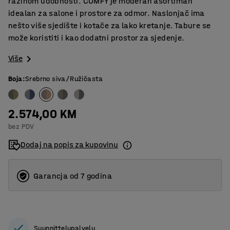
razinom udobnosti. COMFY je moderan asortiman
idealan za salone i prostore za odmor. Naslonjač ima
nešto više sjedište i kotače za lako kretanje. Tabure se
može koristiti i kao dodatni prostor za sjedenje.
Više
Boja
:
Srebrno siva/Ružičasta
2.574,00 KM
bez PDV
Dodaj na popis za kupovinu
Garancja od 7 godina
Suunnittelupalvelu