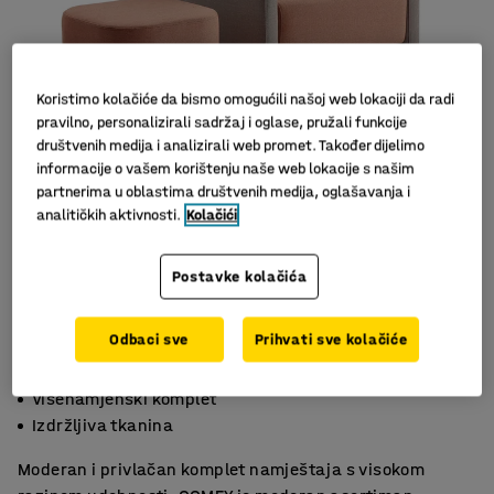
Koristimo kolačiće da bismo omogućili našoj web lokaciji da radi
pravilno, personalizirali sadržaj i oglase, pružali funkcije
društvenih medija i analizirali web promet. Također dijelimo
informacije o vašem korištenju naše web lokacije s našim
partnerima u oblastima društvenih medija, oglašavanja i
analitičkih aktivnosti.
Kolačići
Slični proizvodi
Postavke kolačića
Odbaci sve
Prihvati sve kolačiće
Fleksibilna fotelja s kotačima
Višenamjenski komplet
Izdržljiva tkanina
Moderan i privlačan komplet namještaja s visokom